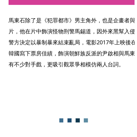
馬東石除了是《犯罪都市》男主角外，也是企畫者與
片，他在片中飾演怪物刑警馬錫道，因外來黑幫入侵
警方決定以暴制暴來結束亂局，電影2017年上映後在
韓國寫下票房佳績，飾演朝鮮族反派的尹啟相與馬東
有不少對手戲，更吸引觀眾爭相模仿兩人台詞。