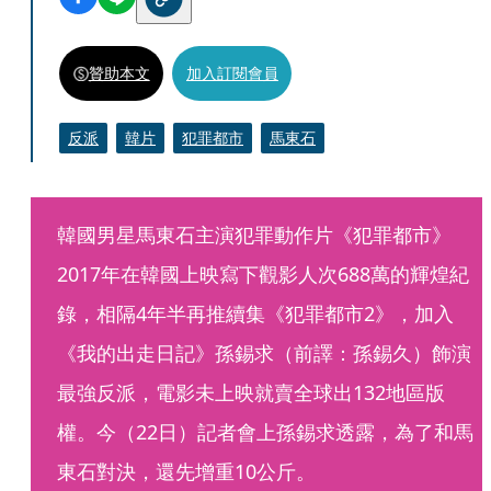
贊助本文
加入訂閱會員
反派
韓片
犯罪都市
馬東石
韓國男星馬東石主演犯罪動作片《犯罪都市》
2017年在韓國上映寫下觀影人次688萬的輝煌紀
錄，相隔4年半再推續集《犯罪都市2》，加入
《我的出走日記》孫錫求（前譯：孫錫久）飾演
最強反派，電影未上映就賣全球出132地區版
權。今（22日）記者會上孫錫求透露，為了和馬
東石對決，還先增重10公斤。