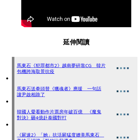
延伸閱讀
馬東石《犯罪都市2》越南夢碎靠CG 韓片
包機跨海取景抗疫
馬東石送拳頭替《獵魂者》應援 一句話
讓尹啟相跪了
韓國人愛看動作片票房年破百億 《魔鬼
對決》砸4億赴泰國對打
《屍速2》「她」抗活屍猛度媲美馬東石