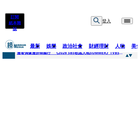
訂閱
登入
紙本雜
誌
最新
娛樂
政治社會
財經理財
人物
美
快訊
邊看偶像邊拚韓國行 《2026 SBS歌謠大戰SUMMER》TVBS直播祭追星福利
快訊
代誌大條火急跳船？ 宏碁派任李文詳接掌兆基屋管2天就喊撤出！
快訊
一句「請回去坐好」 特教生持斷掃把戳女代課老師眼睛大失血近失明