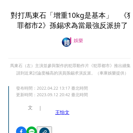
對打馬東石「增重10kg是基本」 《
罪都市2》孫錫求為當最強反派拚了
娛樂
馬東石（左）主演並參與製作的犯罪動作片《犯罪都市》推出續集
請到近來討論度極高的演員孫錫求演反派。（車庫娛樂提供）
發布時間：
2022.04.22 13:17
臺北時間
更新時間：
2023.09.12 20:42
臺北時間
文
王怡文