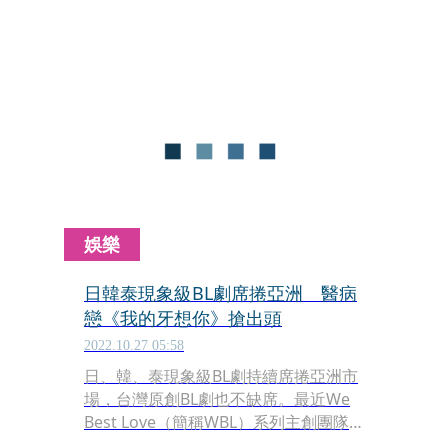
人組成「安朗CP」，個性一冷一熱，互
動卻特別有花火，拍攝初期一度忍不住
想加戲接吻，卻被導演姜瑞智阻止。
娛樂
日韓泰現象級BL劇席捲亞洲 醫病
戀《我的牙想你》搶出頭
2022.10.27 05:58
日、韓、泰現象級BL劇持續席捲亞洲市
場，台灣原創BL劇也不缺席。最近We
Best Love（簡稱WBL）系列主創團隊
再推醫病戀題材的《我的牙想你》，在