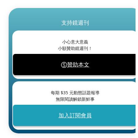
支持鏡週刊
小心意大意義
小額贊助鏡週刊！
贊助本文
每期 $
35
元動態話題報導
無限閱讀解鎖新鮮事
加入訂閱會員