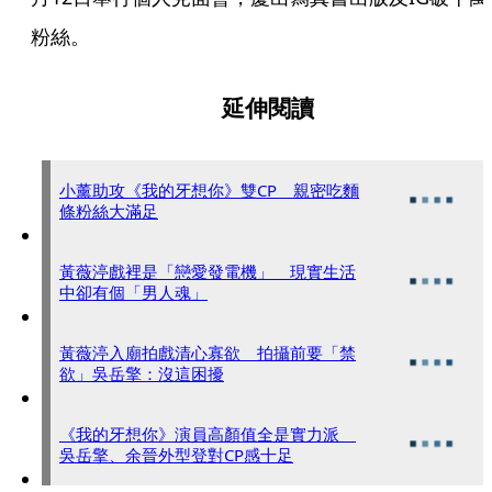
粉絲。
延伸閱讀
小薰助攻《我的牙想你》雙CP 親密吃麵
條粉絲大滿足
黃薇渟戲裡是「戀愛發電機」 現實生活
中卻有個「男人魂」
黃薇渟入廟拍戲清心寡欲 拍攝前要「禁
欲」吳岳擎：沒這困擾
《我的牙想你》演員高顏值全是實力派
吳岳擎、余晉外型登對CP感十足