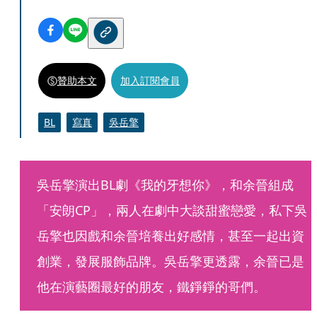
贊助本文
加入訂閱會員
BL
寫真
吳岳擎
吳岳擎演出BL劇《我的牙想你》，和余晉組成
「安朗CP」，兩人在劇中大談甜蜜戀愛，私下吳
岳擎也因戲和余晉培養出好感情，甚至一起出資
創業，發展服飾品牌。吳岳擎更透露，余晉已是
他在演藝圈最好的朋友，鐵錚錚的哥們。 