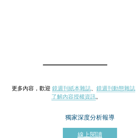
更多內容，歡迎
鏡週刊紙本雜誌
、
鏡週刊動態雜誌
了解內容授權資訊
。
獨家深度分析報導
線上閱讀