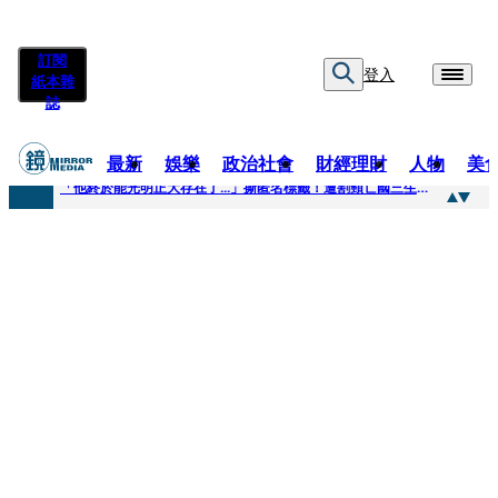
訂閱
登入
紙本雜
誌
最新
娛樂
政治社會
財經理財
人物
美
快訊
「他終於能光明正大存在了...」撕匿名標籤！遭割頸亡國三生「楊承勳」真名解禁 乾妹法庭抗辯引眾怒
快訊
12歲女兒天天幫化妝 孫儷有個專屬化妝師還讚媽媽底子好
快訊
相機忘在澎湖民宿被誤當垃圾丟！百萬YTR衝掩埋場直播「開挖50噸垃圾山」 怕私人片外流...