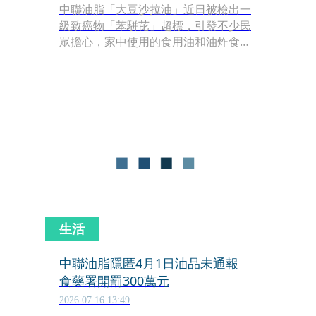
中聯油脂「大豆沙拉油」近日被檢出一
級致癌物「苯駢芘」超標，引發不少民
眾擔心，家中使用的食用油和油炸食品
是否安全。對此，營養師廖欣儀指出，
苯駢芘是一種可能在高溫烹調、燒烤或
食物燒焦時產生的「多環芳香烴」，長
期暴露會增加健康風險，但民眾不需過
度恐慌。她建議可以先確認家中使用的
油品是否在公告回收名單內，比起單一
食安事件，日常正確用油與烹調習慣，
才是影響人體健康的關鍵。
生活
中聯油脂隱匿4月1日油品未通報
食藥署開罰300萬元
2026.07.16 13:49