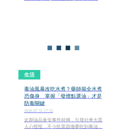
瓜籽油中鏢，食藥署表示已依規退運或
銷毀。
生活
毒油風暴改吃水煮？藥師揭全水煮
恐傷身 掌握「發煙點選油」才是
防毒關鍵
2026.07.31 17:55
近期油品食安事件頻傳，引發社會大眾
人心惶惶，不少民眾因擔憂吃到毒油，