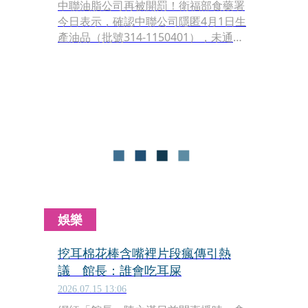
中聯油脂公司再被開罰！衛福部食藥署
今日表示，確認中聯公司隱匿4月1日生
產油品（批號314-1150401），未通報
列入4月至6月生產油品清冊通報辦理通
報，，依法再重罰300萬元。
娛樂
挖耳棉花棒含嘴裡片段瘋傳引熱
議 館長：誰會吃耳屎
2026.07.15 13:06