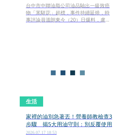
台中市中聯油脂公司油品驗出一級致癌
物「苯駢芘」超標，事件持續延燒，時
事評論員溫朗東今（20）日爆料，盧秀
燕的台中市政府不但涉嫌放水中聯，
2024年4月抽驗中聯台中港廠時，抽驗
報告裡沒有驗苯駢芘，「但是同一天、
同樣的大豆沙拉油，衛福部收到的資
訊，卻是BaP（苯駢芘）合格。」
生活
家裡的油別急著丟！營養師教檢查3
步驟 揭5大用油守則：別反覆使用
2026.07.17 18:53