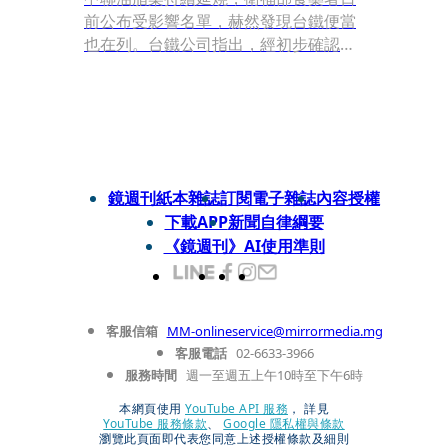
前公布受影響名單，赫然發現台鐵便當
也在列。台鐵公司指出，經初步確認使
用油品，均非有問題的批號商品，且已
採預防性下架。
鏡週刊紙本雜誌
訂閱電子雜誌
內容授權
下載APP
新聞自律綱要
《鏡週刊》AI使用準則
客服信箱
MM-onlineservice@mirrormedia.mg
客服電話
02-6633-3966
服務時間
週一至週五上午10時至下午6時
本網頁使用
YouTube API 服務
， 詳見
YouTube 服務條款
、
Google 隱私權與條款
瀏覽此頁面即代表您同意上述授權條款及細則