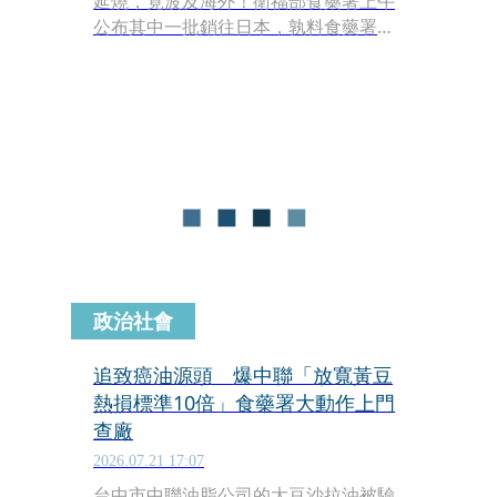
延燒，竟波及海外！衛福部食藥署上午
公布其中一批銷往日本，孰料食藥署晚
間改口，該批油品是銷往南韓，已通報
下游並告知韓方。
政治社會
追致癌油源頭 爆中聯「放寬黃豆
熱損標準10倍」食藥署大動作上門
查廠
2026.07.21 17:07
台中市中聯油脂公司的大豆沙拉油被驗