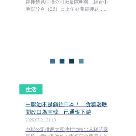
羈押禁見中聯公司廠長陳明榮，經台中
地院於今（23）日上午召開羈押庭，裁
定被告陳明榮加保新臺幣100萬元及限
制住居、限制出境、出海。不過檢察官
認陳男有羈押之原因與必要，已當庭依
法提起抗告。
生活
中聯油不是銷往日本！ 食藥署晚
間改口為南韓：已通報下游
2026.07.21 21:19
中聯公司供應大豆沙拉油檢出苯駢芘案