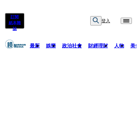
訂閱
登入
紙本雜
誌
最新
娛樂
政治社會
財經理財
人物
美