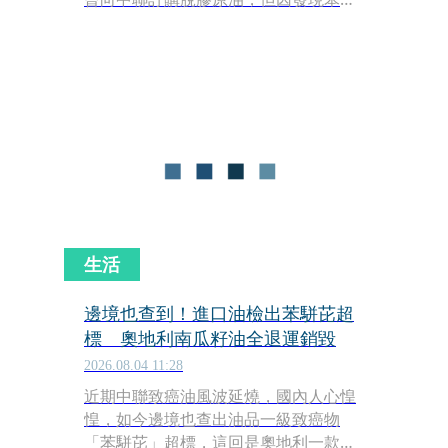
芘超標而未取貨，台中市長盧秀燕今
（4日）繼續針對台糖沒有向上通報一
事提出質疑，強調根據規定就是有通報
義務。對此次長林靜儀受訪重砲回應反
問：「脫膠原油是能吃膩？」並秀出大
豆油製程，從脫膠原油到成為食用油
脂，還有脫膠、脫臭至少10個程序。
生活
邊境也查到！進口油檢出苯駢芘超
標 奧地利南瓜籽油全退運銷毀
2026.08.04 11:28
近期中聯致癌油風波延燒，國內人心惶
惶，如今邊境也查出油品一級致癌物
「苯駢芘」超標，這回是奧地利一款南