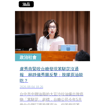
油品
政治社會
盧秀燕緊咬台糖發現苯駢芘沒通
報 林靜儀秀圖反擊：脫膠原油能
吃？
2026.08.04 18:26
台中市中聯油脂的大豆沙拉油爆出致癌
物「苯駢芘」超標，台糖公司今年5月
曾向中聯訂購脫膠原油，但因發現苯駢