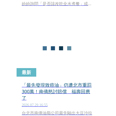
紛紛詢問「是否該改吃全水煮餐」或
「吃什麼可以幫忙解毒」，對此，藥師
陳澤鈞在「肌情藥師-藥師How棒」臉書
粉專中呼籲，民眾不必過度恐慌而將日
常飲食變成「無油人生」，盲目戒油反
而可能對身體造成更大的傷害。
最新
「最先發現致癌油」仍遭北市重罰
300萬！南僑怒討賠償 福壽回應
了
2026.07.29 16:55
台北市南僑油脂公司最先驗出大豆沙拉