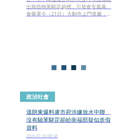
出致癌物苯駢芘超標，引發食安風暴。
食藥署今（21日）大動作上門查廠，追
查問題的根源，衛福部長石崇良在記者
會上透露，經調查發現，中聯去年將黃
豆原料熱損率允收標準從0.5%放寬到
10%，且致油過程也沒有依原訂管制要
點確實執行。
政治社會
溫朗東爆料盧市府涉嫌放水中聯
沒有驗苯駢芘卻給衛福部疑似造假
資料
2026.07.20 08:58