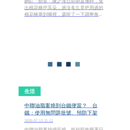
網紅「館長」陳之漢日前開直播時，拿
出棉花棒挖耳朵，過沒多久竟把用過的
棉花棒塞到嘴裡，還咬了一下調整角
度，這段畫面近日在網路上瘋傳。對
此，館長昨（14）日開直播時回應，強
調自己根本沒有吃耳屎，「誰會吃耳屎
啊！」
生活
中聯油脂案燒到台鐵便當？ 台
鐵：使用無問題批號、預防下架
2026.07.13 11:12
中聯油脂案持續延燒，衛福部食藥署日