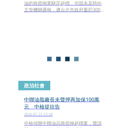
油的致癌物苯駢芘超標，但因未及時向
主管機關通報，遭台北市政府重罰300
萬元。南僑今（29日）委任律師事務所
登報發出聲明，強調他們是最早發現
者、而非問題油製造者，點名提供油品
的福壽實業，要求道歉並賠償一切損
失；對此福壽實業也證實，已掛號回函
南僑油脂。
政治社會
中聯油脂廠長未聲押再加保100萬
元 中檢提抗告
2026.07.23 13:18
中檢偵辦中聯油品致癌物超標案，聲請