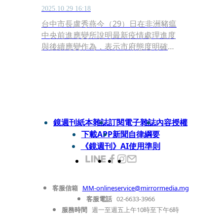
2025.10.29 16:18
台中市長盧秀燕今（29）日在非洲豬瘟
中央前進應變所說明最新疫情處理進度
與後續應變作為，表示市府態度明確堅
定，目標是將疫情完全鎖定在個案場
內，杜絕外溢、盡速清零解封，「查到
哪、講到哪、辦到哪！」。對媒體詢
問，是否對廣大豬農損失說聲道歉，市
長盧秀燕回應，「造成停業部分，公有
市場不收租金，其他補償措施，中央與
鏡週刊紙本雜誌
訂閱電子雜誌
內容授權
地方政府都在分別研議進行。」對道歉
下載APP
新聞自律綱要
一事，隻字不提。
《鏡週刊》AI使用準則
客服信箱
MM-onlineservice@mirrormedia.mg
客服電話
02-6633-3966
服務時間
週一至週五上午10時至下午6時