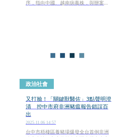
序，指向中國、越南病毒株，與辦案單
位追蹤查獲越南移工廚餘的方向不謀而
合。本刊掌握，案發豬場經勘驗，現場
連瓦斯烹煮廚餘的設備及溫控裝置都沒
有，老豬農也自曝「只有燒柴」，加上
廚餘烹煮紀錄不明，豬農對廚餘來源也
交代不清，辦案人員懷疑，部分廚餘可
能來自當地越南移工食用來源不明的肉
製品，很可能就是這次非洲豬瘟病毒罪
魁禍首。此外，不只獸醫給藥便宜行
事，包括廚餘烹煮、上傳紀錄都可能涉
及造假，檢調人員正進一步釐清偽造文
政治社會
書的刑責。
又打臉！「關鍵獸醫佐」3點聲明澄
清 控中市府非洲豬瘟報告錯誤百
出
2025.11.06 14:57
台中市梧棲區養豬場爆發全台首例非洲