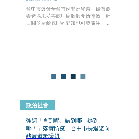
台中市爆發全台首例非洲豬瘟，被懷疑
養豬場未妥善處理廚餘餵食所導致。近
日關於廚餘處理的問題也引發關注，霧
峰的廚餘掩埋場被指出有環境問題後，
昨（30日）更爆出有「餿水外溢」的情
況。市議員江肇國針對此事質詢環保
局，問新挖的坑有沒有鋪設防水布？環
保局長陳宏益卻稱，溢流的部分可以由
土壤吸收，還說中央也沒有說未鋪新防
水布是缺失，讓江肇國直批市府便宜行
事、卸責推託。
政治社會
強調「查到哪、講到哪、辦到
哪！」落實防疫 台中市長迴避向
豬農道歉議題