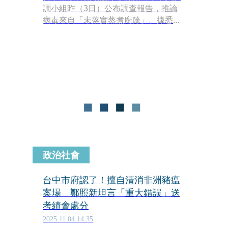
調小組昨（3日）公布調查報告，推論
病毒來自「未落實蒸煮廚餘」。據悉，
該養豬場連續數月沒有確實上傳蒸煮紀
錄，甚至傳出廚餘蒸煮機疑似4月就已
經壞了，但台中市環保局到場稽查卻沒
有發現，遭疑怠忽職守。對此台中副市
長鄭照新表示，市長盧秀燕已責成稽查
紀錄專案調查小組，若有稽查未核實之
處，一定追究懲處，不會包庇。
政治社會
台中市府認了！擅自清消非洲豬瘟
案場 鄭照新坦言「重大錯誤」送
考績會處分
2025.11.04 14:35