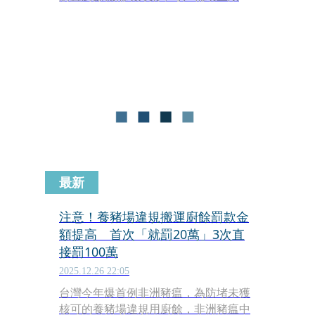
5,000元，預估補助1萬戶，申請期限至
2026年底。
最新
注意！養豬場違規搬運廚餘罰款金
額提高 首次「就罰20萬」3次直
接罰100萬
2025.12.26 22:05
台灣今年爆首例非洲豬瘟，為防堵未獲
核可的養豬場違規用廚餘，非洲豬瘟中