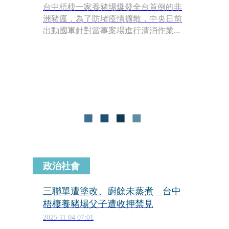
台中梧棲一家養豬場爆發全台首例的非
洲豬瘟，為了防堵疫情擴散，中央日前
出動國軍針對當事案場進行清消作業，
但台中市府動保處卻又在未經告知的情
況下，又擅自進入案場清消，影響後續
採檢作業。台中市副市長鄭照新今（4
日）在記者會中坦言這是非常重大的錯
誤，並還原案發時成，指出清消人員誤
解動保處指示，已將相關人員送考績委
員會進行處分。
政治社會
三聯單遭塗改、廚餘未蒸煮 台中
梧棲養豬場父子遭收押禁見
2025.11.04 07:01