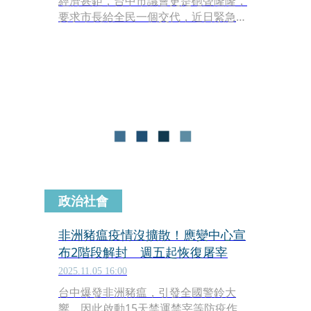
經濟甚鉅，台中市議會更是砲聲隆隆，
要求市長給全民一個交代，近日緊急調
整議程，要求市府明（7日）市政施政
報告中提出非洲豬瘟事件專案報告。台
中市府提前交出一份報告，內容除敘述
非洲豬瘟爆發市府處理過程，同時最後
僅懲處2名基層員工，引發綠營議員不
滿，大罵「盧市長垂直避難」「高官全
數安全下莊」。台中市府今（6）日回
應，這是錯誤訊息，不是「只有」！
政治社會
非洲豬瘟疫情沒擴散！應變中心宣
布2階段解封 週五起恢復屠宰
2025.11.05 16:00
台中爆發非洲豬瘟，引發全國警鈴大
響，因此啟動15天禁運禁宰等防疫作