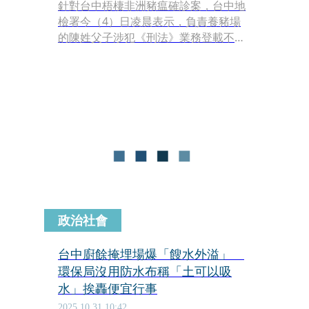
針對台中梧棲非洲豬瘟確診案，台中地
檢署今（4）日凌晨表示，負責養豬場
的陳姓父子涉犯《刑法》業務登載不實
文書等罪嫌，且有串證、滅證之虞，經
檢方聲押後，台中地院已裁定羈押禁見
獲准。
政治社會
台中廚餘掩埋場爆「餿水外溢」
環保局沒用防水布稱「土可以吸
水」挨轟便宜行事
2025.10.31 10:42