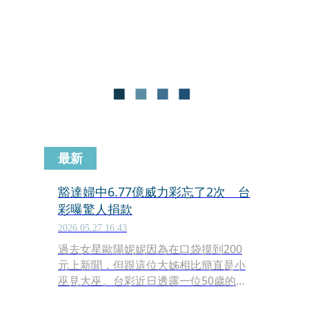
券來對獎。
最新
豁達婦中6.77億威力彩忘了2次 台
彩曝驚人捐款
2026.05.27 16:43
過去女星歐陽妮妮因為在口袋摸到200
元上新聞，但跟這位大姊相比簡直是小
巫見大巫。台彩近日透露一位50歲的幸
運熟女，無意間在衣服口袋裡摸出一張