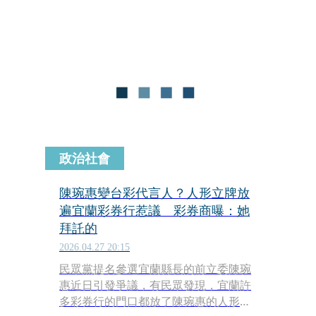
政治社會
陳琬惠變台彩代言人？人形立牌放
遍宜蘭彩券行惹議 彩券商曝：她
拜託的
2026.04.27 20:15
民眾黨提名參選宜蘭縣長的前立委陳琬
惠近日引發爭議，有民眾發現，宜蘭許
多彩券行的門口都放了陳琬惠的人形立