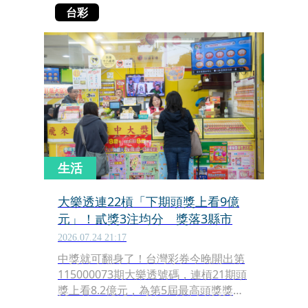
台彩
生活
大樂透連22槓「下期頭獎上看9億
元」！貳獎3注均分 獎落3縣市
2026.07.24 21:17
中獎就可翻身了！台灣彩券今晚開出第
115000073期大樂透號碼，連槓21期頭
獎上看8.2億元，為第5屆最高頭獎獎
金。最終頭獎仍未開出，已累計22連