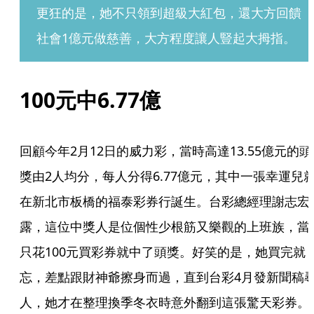
更狂的是，她不只領到超級大紅包，還大方回饋
社會1億元做慈善，大方程度讓人豎起大拇指。
100元中6.77億
回顧今年2月12日的威力彩，當時高達13.55億元的頭
獎由2人均分，每人分得6.77億元，其中一張幸運兒
在新北市板橋的福泰彩券行誕生。台彩總經理謝志宏
露，這位中獎人是位個性少根筋又樂觀的上班族，當
只花100元買彩券就中了頭獎。好笑的是，她買完就
忘，差點跟財神爺擦身而過，直到台彩4月發新聞稿
人，她才在整理換季冬衣時意外翻到這張驚天彩券。