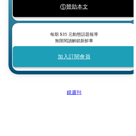
贊助本文
每期 $
35
元動態話題報導
無限閱讀解鎖新鮮事
加入訂閱會員
鏡週刊