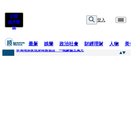
訂閱
登入
紙本雜
誌
最新
娛樂
政治社會
財經理財
人物
美
快訊
李博翔深夜現身商務酒店 一晚豪砸五萬元
快訊
71萬粉YouTuber驟逝！被發現「陳屍同居女友住處」享年36歲 生前曾爆染毒、家暴前妻
快訊
拋「雙AI」施政藍圖！徐欣瑩宣示無縫接軌楊文科 延續五支箭與十大交通建設