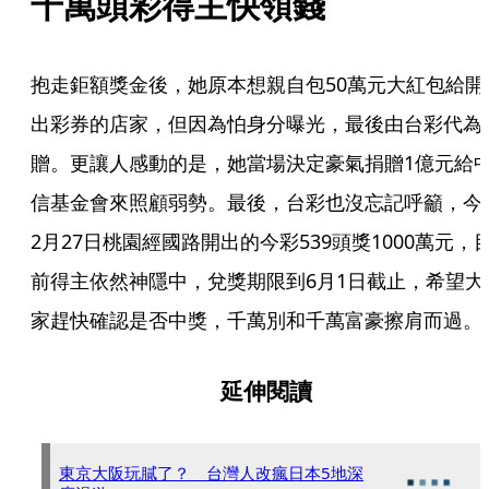
千萬頭彩得主快領錢
抱走鉅額獎金後，她原本想親自包50萬元大紅包給開
出彩券的店家，但因為怕身分曝光，最後由台彩代為
贈。更讓人感動的是，她當場決定豪氣捐贈1億元給
信基金會來照顧弱勢。最後，台彩也沒忘記呼籲，今
2月27日桃園經國路開出的今彩539頭獎1000萬元，
前得主依然神隱中，兌獎期限到6月1日截止，希望大
家趕快確認是否中獎，千萬別和千萬富豪擦肩而過。
延伸閱讀
東京大阪玩膩了？ 台灣人改瘋日本5地深