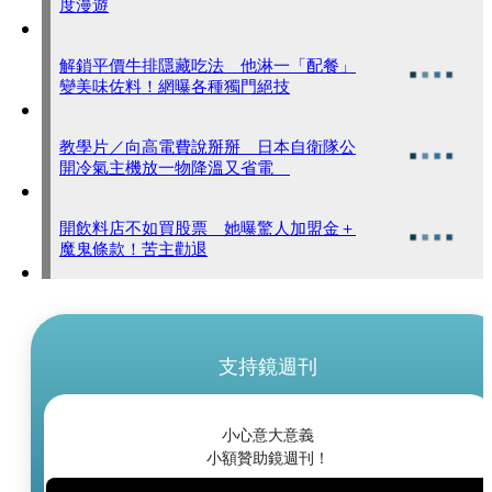
度漫遊
解鎖平價牛排隱藏吃法 他淋一「配餐」
變美味佐料！網曝各種獨門絕技
教學片／向高電費說掰掰 日本自衛隊公
開冷氣主機放一物降溫又省電
開飲料店不如買股票 她曝驚人加盟金＋
魔鬼條款！苦主勸退
支持鏡週刊
小心意大意義
小額贊助鏡週刊！