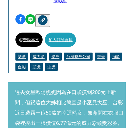
攝影組
贊助本文
加入訂閱會員
樂透
威力彩
彩券
台灣彩券公司
慈善
捐款
台彩
頭獎
中獎
過去女星歐陽妮妮因為在口袋摸到200元上新
聞，但跟這位大姊相比簡直是小巫見大巫。台彩
近日透露一位50歲的幸運熟女，無意間在衣服口
袋裡摸出一張價值6.77億元的威力彩頭獎彩券。