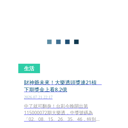
槓，下期頭獎累積金額預估上看9億
元。至於貳獎則開出3注，每注得202萬
5,515元。
生活
財神爺未來！大樂透頭獎連21槓
下期獎金上看8.2億
2026.07.21 22:17
中了就可翻身！台彩今晚開出第
115000072期大樂透，中獎號碼為
「02、08、15、26、35、46，特別
號：11」。