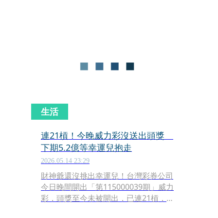
價值6.77億元的威力彩頭獎彩券。更狂
的是，她不只領到超級大紅包，還大方
回饋社會1億元做慈善，大方程度讓人
豎起大拇指。
生活
連21槓！今晚威力彩沒送出頭獎
下期5.2億等幸運兒抱走
2026.05.14 23:29
財神爺還沒挑出幸運兒！台灣彩券公司
今日晚間開出「第115000039期」威力
彩，頭獎至今未被開出，已連21槓，下
期頭獎預估上看新台幣5.2億元。