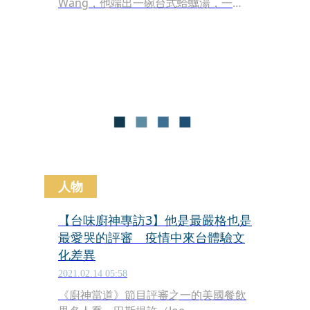
Wang，他端出一碗台式蛤蠣湯，一句
「我爸媽來自台灣」，讓地球另一端的
小島陷入瘋狂。
人物
【台味廚神專訪3】他是最嚴格也是
最愛哭的評審 疫情中來台體驗文
化差異
2021.02.14 05:58
《廚神當道》節目評審之一的美國餐飲