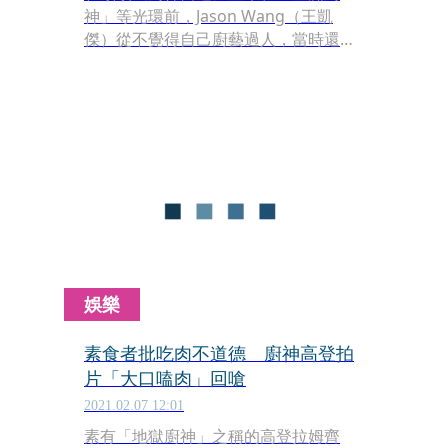
神」等光環前，Jason Wang（王凱
傑）從不覺得自己廚藝過人，當時還只
是高中音樂老師的他，料理只是工作暇
閒時間的興趣，偶爾和家人、朋友聚會
時自製創意料理，是最大娛樂。好比一
道原本簡單的越式烤牛排，他會自己加
入花生、薄荷後包進春捲皮：「花生咬
下去是脆的，然後聞到薄荷的香氣衝出
來，肉的嚼勁在那邊嚼嚼嚼，越南春捲
外皮也很有彈性，」他邊說邊做出咀嚼
動作：「你吃完會覺得吃東西很開心，
因為所有的都體驗到了。」
娛樂
素食者批吃肉不道德 廚神高登拍
片「大口嗑肉」回嗆
2021.02.07 12:01
素有「地獄廚神」之稱的高登拉姆齊