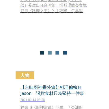
傑）受邀出任台灣第一檔料理競賽實境
節目《料理之王》的主評審，每集固定
坐在評審席上試吃、講評參賽者的料
理。從節目參賽者變成評審，Jason每
次錄影前都要和經紀人仔細討論腳本及
參賽者的料理，事先準備可能用來形容
口感或是味道的中文形容詞；每集播出
之後也會回頭看自己前一集的表現，
「我覺得我更了解這些參賽者要做的事
情，我可以給他們比較完整的意見或是
想法…任何一個評審的話可以有很深刻
的影響，所以我覺得，我覺得真的要選
對我要用的字，有的時候maybe講話速
人物
度慢一點，或是停頓。」
【台味廚神番外篇】料理偏執狂
Jason 退貨食材只為堅持一件事
2021.02.14 05:58
在頭頂《廚神當道》亞軍、「亞洲廚