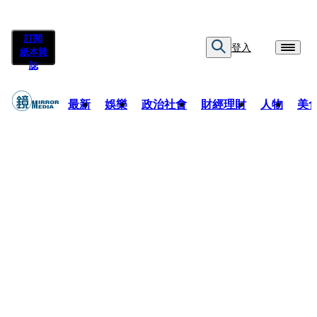
訂閱
登入
紙本雜
誌
最新
娛樂
政治社會
財經理財
人物
美