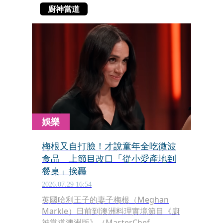
廚神當道
娛樂
梅根又自打臉！才說童年全吃微波
食品 上節目改口「從小愛產地到
餐桌」挨轟
2026.07.29 16:54
英國哈利王子的妻子梅根（Meghan
Markle）日前到澳洲料理實境節目《廚
神當道澳洲版》（MasterChef