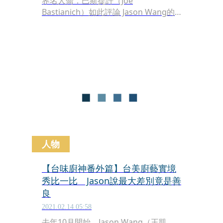
界名人喬．巴斯提許（Joe
Bastianich）如此評論 Jason Wang的
菜：「能夠在一道料理裡面放入這麼多
的情感，是一項很獨特的才能，吃到這
些料理，我覺得我好像又更認識他了一
些。」美食評論家胡天蘭則說：「他做
菜的時候喜歡問你Right？OK？他其實
很篤定，但是他還是非常關注吃菜的
人，說他菜做得很不錯的時候，就感覺
他的眼眶熱熱的。」
人物
【台味廚神番外篇】台美廚藝實境
秀比一比 Jason說最大差別竟是善
良
2021.02.14 05:58
去年10月開始，Jason Wang（王凱