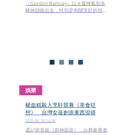
（Gordon Ramsay）以火爆脾氣和各
種神回嗆出名，特別是有關烹飪的領
域，一旦被他人指指點點，總是會立即
火爆回嗆。不過日前他遭到1名素食女
子批評吃肉是錯誤的行為時，卻罕見沒
有動怒，而是冷靜地拍片「大口」回
應，笑翻不少網友。
娛樂
豬血糕殺入烹飪競賽《美食狂
想》 台灣女孩創造東西混搭
2020.06.30 14:00
還記得美版《廚神當道》，台裔參賽者