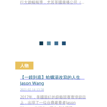
行大篇幅報導，尤其英國廣播公司（下
稱BBC）更是臨時取消原時段的熱門節
目改播新聞特輯。沒想到此舉竟引來觀
眾們的不滿，截至昨（15日）收到了近
11萬份的投訴，也使「菲利浦親王辭
世」的新聞特輯成為BBC史上最多人埋
怨的節目。
人物
【一鏡到底】蛤蠣湯改寫的人生
Jason Wang
2021.02.14 13:58
2017年，美國當紅的廚藝競賽實境節目
上，出現了一位台裔參賽者Jason