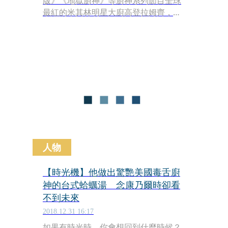
版》《地獄廚神》等廚神系列節目全球
最紅的米其林明星大廚高登拉姆齊，這
次與國家地理首次合作全新美食探險節
目《地獄廚神美食祕境》，要踏出廚神
廚房，在全世界展開令人興奮不已的美
食探險旅程，帶領觀眾到祕魯、寮國、
摩洛哥、夏威夷、阿拉斯加及紐西蘭一
探原始美食祕境。
人物
【時光機】他做出驚艷美國毒舌廚
神的台式蛤蠣湯 念康乃爾時卻看
不到未來
2018.12.31 16:17
如果有時光時，你會想回到什麼時候？