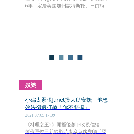
6年，定居美國加州蒙特斯托。日前梅
根客串澳洲料理實境節目《廚神當道澳
洲版》（MasterChef Australia），被
一名評審稱呼是「王室成員」，傳出梅
根當場不爽，讓該名評審感到很自責。
娛樂
小編太緊張Janet摸大腿安撫 他想
效法卻遭打槍「你不要摸」
2021.07.05 17:09
《料理之王2》開播後創下收視佳績，
製作單位日前錄影時也為首席導師「亞