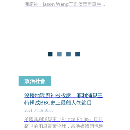
洲廚神」Jason Wang王凱傑舉辦慶生
會，讓他又驚又喜，還差點流下了男兒
淚，一直強忍說「不能哭」，最後仍受
不了掉淚，急忙辯稱「是點眼藥水
啦」！
政治社會
沒播地獄廚神被投訴 菲利浦親王
特輯成BBC史上最顧人怨節目
2021.04.16 10:58
英國菲利浦親王（Prince Philip）日前
辭世的消息震驚全球，當地媒體們也進