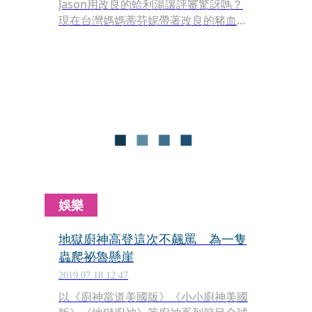
Jason用改良的蛤利湯讓評審驚訝嗎？
現在台灣媽媽蒂芬妮帶著改良的豬血
糕，殺入烹飪競賽《美食狂想》，挑戰
英國名廚的味蕾。
娛樂
地獄廚神高登這次不飆罵 為一隻
蟲爬祕魯懸崖
2019.07.18 12:47
以《廚神當道美國版》《小小廚神美國