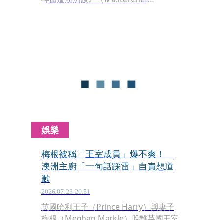
Australia）擔任客座評審，節目近日播
出，怎料她一番「童年回憶」再度掀起
爭議。有人發現，她在節目中描述的成
長經歷，和先前的說法完全不同，質疑
她是否又再編故事。不過，即使評價兩
極，該集節目收視仍創新高。
娛樂
梅根被稱「王室成員」爆不爽！
澳洲主廚「一句話踩雷」自責想道
歉
2026.07.23 20:51
英國哈利王子（Prince Harry）與妻子
梅根（Meghan Markle）脫離英國王室