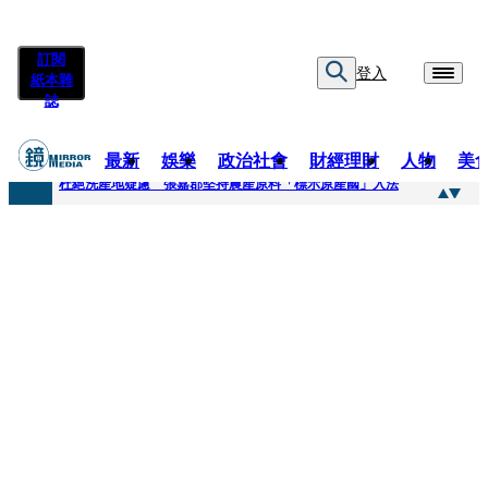
訂閱
登入
紙本雜
誌
最新
娛樂
政治社會
財經理財
人物
美
快訊
杜絕洗產地疑慮 張嘉郡堅持農產原料「標示原產國」入法
快訊
「簽名牆變戰場！」饒河夜市小吃店把簽名塗掉 沈伯洋：舉雙手贊成
快訊
一起往好命路出發1／占星第一品牌 唐綺陽1秒帶入星座世界