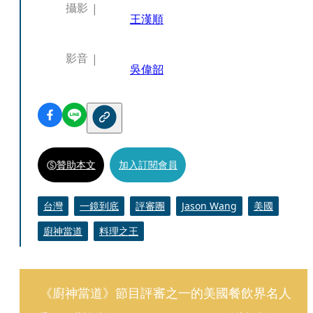
攝影
王漢順
影音
吳偉韶
贊助本文
加入訂閱會員
台灣
一鏡到底
評審團
Jason Wang
美國
廚神當道
料理之王
 《廚神當道》節目評審之一的美國餐飲界名人