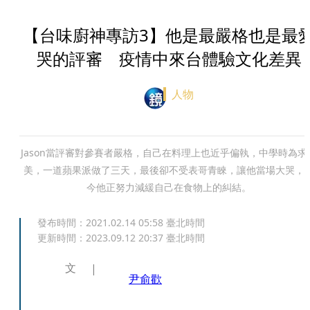
【台味廚神專訪3】他是最嚴格也是最
哭的評審 疫情中來台體驗文化差異
人物
Jason當評審對參賽者嚴格，自己在料理上也近乎偏執，中學時為求
美，一道蘋果派做了三天，最後卻不受表哥青睞，讓他當場大哭，
今他正努力減緩自己在食物上的糾結。
發布時間：
2021.02.14 05:58
臺北時間
更新時間：
2023.09.12 20:37
臺北時間
文
尹俞歡