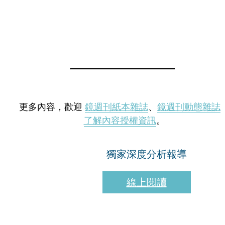
更多內容，歡迎
鏡週刊紙本雜誌
、
鏡週刊動態雜誌
了解內容授權資訊
。
獨家深度分析報導
線上閱讀