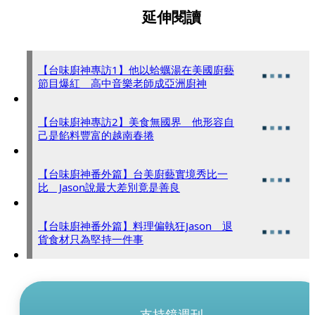
延伸閱讀
【台味廚神專訪1】他以蛤蠣湯在美國廚藝
節目爆紅 高中音樂老師成亞洲廚神
【台味廚神專訪2】美食無國界 他形容自
己是餡料豐富的越南春捲
【台味廚神番外篇】台美廚藝實境秀比一
比 Jason說最大差別竟是善良
【台味廚神番外篇】料理偏執狂Jason 退
貨食材只為堅持一件事
支持鏡週刊