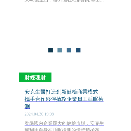
家五口照片，告白妻子：「此生有妳，
夫復何求。」宋紀妍的近況曝光，引發
網友熱議。
財經理財
安克生醫打造創新健檢商業模式
攜手合作夥伴搶攻企業員工睡眠檢
測
2024.04.30 19:08
看準國內企業龐大的健檢市場，安克生
醫利用自身在睡眠檢測的優勢積極布