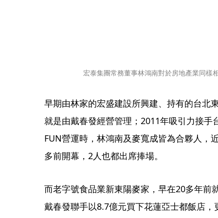
宏泰集團常務董事林鴻南對於房地產業同樣
早期由林家的宏盛建設所興建、持有的台北
就是由戴春發經營管理；2011年吸引力接手台
FUN營運時，林鴻南及麥寬成皆為合夥人，近期更
多前開幕，2人也都出席捧場。
而老字號食品業新東陽麥家，早在20多年前
戴春發聯手以8.7億元買下花蓮亞士都飯店