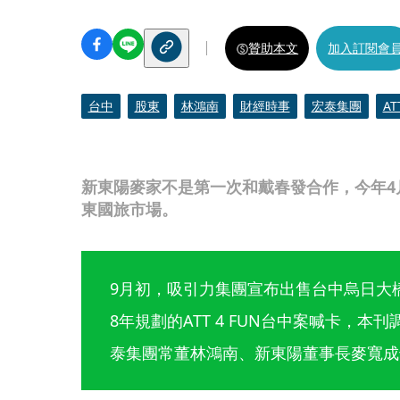
贊助本文
加入訂閱會
台中
股東
林鴻南
財經時事
宏泰集團
AT
新東陽麥家不是第一次和戴春發合作，今年4
東國旅市場。
9月初，吸引力集團宣布出售台中烏日大橋
8年規劃的ATT 4 FUN台中案喊卡，
泰集團常董林鴻南、新東陽董事長麥寬成