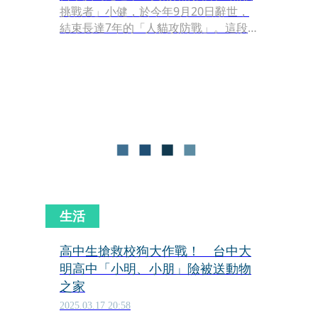
挑戰者」小健，於今年9月20日辭世，
結束長達7年的「人貓攻防戰」。這段
以「想闖進美術館的黑貓」與「阻止牠
的警衛大叔」為主角的故事，多年來被
日本民眾視為當地的溫暖話題。
生活
高中生搶救校狗大作戰！ 台中大
明高中「小明、小朋」險被送動物
之家
2025.03.17 20:58