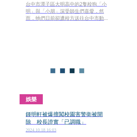
台中市潭子區大明高中的2隻校狗「小
明」與「小朋」深受師生們喜愛，然
而，牠們日前卻遭校方送往台中市動物
之家，引發學生不捨，並在網路發起
「搶救校狗大作戰」。校方今（17日）
回應，這2隻校狗將由前警衛領養，等
待手續完成後即可回家。
娛樂
鍾明軒被爆擅闖校園害警衛被開
除 校長證實「已調職」
2024.10.18 16:03