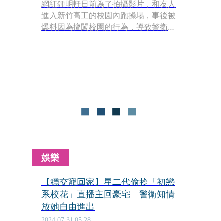
網紅鍾明軒日前為了拍攝影片，和友人
進入新竹高工的校園內跑操場，事後被
爆料因為擅闖校園的行為，導致警衛被
開除。鍾明軒回應表示，他進入校門時
有向警衛報備說明來意，不知後續發
展，新竹高工校長今（18日）受訪則證
實，警衛未做好校園安全管制，過去有
多次工作錯誤情形，經反映後已將他調
離職務。
娛樂
【穩交寵回家】星二代偷拎「初戀
系校花」直播主回豪宅 警衛知情
放她自由進出
2024.07.31 05:28