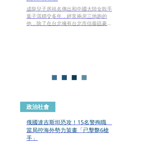
成龍兒子房祖名傳出和中國大陸女歌手
葉子淇穩交多年，經常兩岸三地跑的
他，除了在台北擁有台北市信義區豪
宅，據悉還在上海買了5百多萬人民幣
（約2,200萬台幣）的房子給女生，金屋
藏嬌出手相當闊氣。
政治社會
俄國達吉斯坦恐攻！15名警殉職
當局控海外勢力策畫「已擊斃6槍
手」