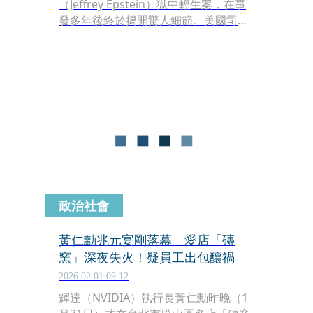
（Jeffrey Epstein）獄中輕生案，在事
發多年後終於揭開驚人細節。美國司法
部日前釋出超過300萬份調查文件，其
中首度曝光了艾普斯坦在獄中被發現後
的現場照片。照片中，這位生前涉及多
起未成年性侵醜聞的富豪面部腫脹、傷
痕累累，這批文件的公開，也再度引發
外界對這起「世紀命案」是否涉及疏失
或陰謀的激烈討論。
政治社會
黃仁勳兆元宴剛落幕 愛店「磚
窯」深夜失火！疑員工出包釀禍
2026.02.01 09:12
輝達（NVIDIA）執行長黃仁勳昨晚（1