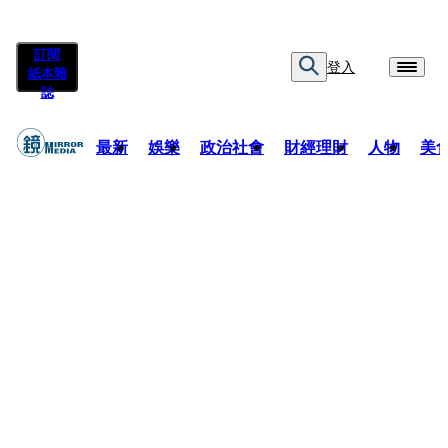
訂閱
登入
紙本雜
誌
最新
娛樂
政治社會
財經理財
人物
美