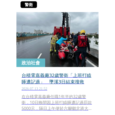
警衛
政治社會
台積電嘉義廠32歲警衛「上班打瞌
睡遭記過」 墜溪3日結束搜救
2026.07.13 21:52
在台積電嘉義廠任職1年半的32歲警
衛，10日晚間因上班打瞌睡遭記過罰款
5000元，隔日上午便於六腳鄉北港大橋
落水失蹤。嘉義縣消防局獲報後派遣多