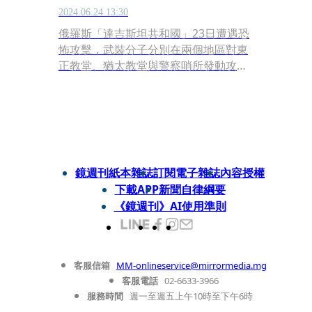
2024.06.24 13:30
俄羅斯「達吉斯坦共和國」23日遭遇恐
怖攻擊，武裝分子分別在兩個地區對東
正教堂、猶太教堂與警察哨所發動攻
擊，造成至少15名警察殉職、多名平民
死亡，包含身患重病的神父，當局宣布
為期3天的哀悼日；當地領導人指出，
此次襲擊是由海外勢力策畫，目前已擊
斃6名槍手。
鏡週刊紙本雜誌
訂閱電子雜誌
內容授權
下載APP
新聞自律綱要
《鏡週刊》AI使用準則
客服信箱
MM-onlineservice@mirrormedia.mg
客服電話
02-6633-3966
服務時間
週一至週五上午10時至下午6時