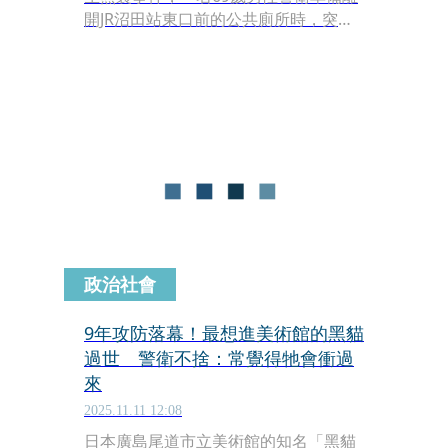
開JR沼田站東口前的公共廁所時，突然
遭到熊襲，男子右腳多處被抓傷，所幸
傷勢不重，事後他自行前往派出所求
助。
政治社會
9年攻防落幕！最想進美術館的黑貓
過世 警衛不捨：常覺得牠會衝過
來
2025.11.11 12:08
日本廣島尾道市立美術館的知名「黑貓