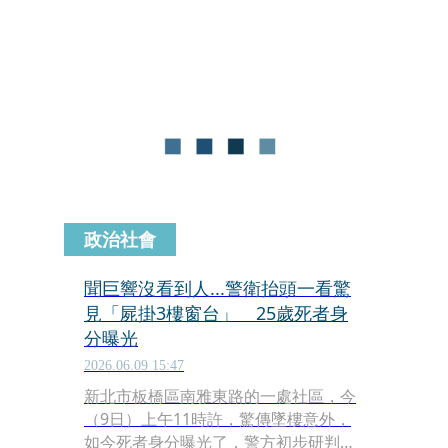
個分隊搜救，但因巴威颱風來襲導致行
動受阻，尋找3日都沒有結果。警消今
（13日）向家屬說明救援過程後，家屬
體諒消防同仁辛勞，同意於今日結束搜
救行動。
政治社會
聞巨響沒看到人...警衛抬頭一看驚
見「屍掛3樓窗台」 25歲死者身
分曝光
2026.06.09 15:47
新北市板橋區南雅東路的一處社區，今
（9日）上午11時許，驚傳墜樓意外，
如今死者身分曝光了，警方初步研判無