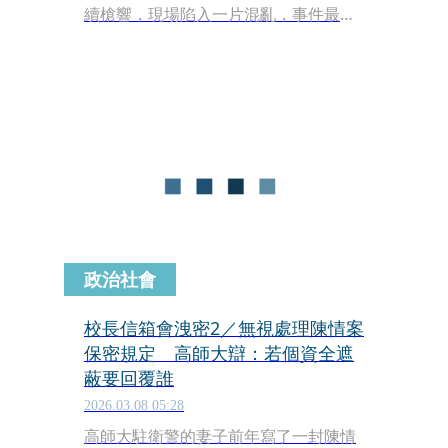
續槍響，現場陷入一片混亂，事件最終
不幸造成3人死亡。隨後，警方在案發
現場附近的一輛轎車內，發現2名嫌犯
開槍自戕身亡。由於現場起獲的作案槍
枝上刻滿了偏激的仇恨言論，美國警方
目前已正式將全案列為「仇恨犯罪」展
開全面深入調查。
政治社會
校長信箱會洩密2／無視處理陳情案
保密規定 高師大辯：若個資全遮
蔽要回覆誰
2026.03.08 05:28
高師大駐衛警的妻子前年寫了一封陳情