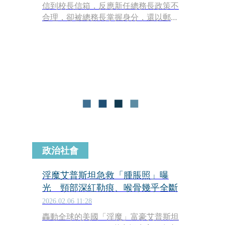
信到校長信箱，反應新任總務長政策不
合理，卻被總務長掌握身分，還以郵件
截圖提告，最後雖不起訴，但其妻因官
司纏訟、身心壓力過大，導致鬼剃頭掉
髮，至今仍未走出心理陰影。知情人士
Ｂ先生透露，高師大內部的校長信箱陳
情案作業原則明訂，配合保密原則，應
由秘書室摘要內容，轉知業務單位提供
說明來回覆，但在此案中，規定顯然沒
有被履行。
政治社會
淫魔艾普斯坦急救「腫脹照」曝
光 頸部深紅勒痕、喉骨幾乎全斷
2026.02.06 11:28
轟動全球的美國「淫魔」富豪艾普斯坦