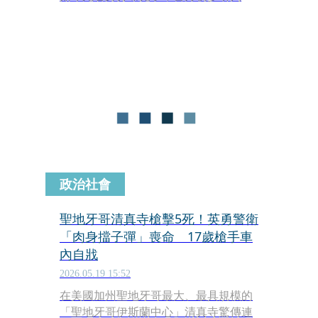
外力介入。
政治社會
聖地牙哥清真寺槍擊5死！英勇警衛
「肉身擋子彈」喪命 17歲槍手車
內自戕
2026.05.19 15:52
在美國加州聖地牙哥最大、最具規模的
「聖地牙哥伊斯蘭中心」清真寺驚傳連