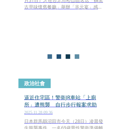
月31日）才在台北市松山區名店「磚窯
古早味懷舊餐廳」舉辦「兆元宴」感謝
AI供應鏈大老闆們，不料該店今（2月1
日）凌晨深夜發生火警，由於餐廳樓上
就是長照機構，警消不敢大意，緊急加
派人力撲滅火勢，最後沒有出現傷亡。
政治社會
逼近住宅區！警衛JR車站「上廁
所」遭熊襲 自行步行報案求助
2025.11.28 09:36
日本群馬縣沼田市今天（28日）凌晨發
生熊襲事件，一名69歲男性警衛準備離