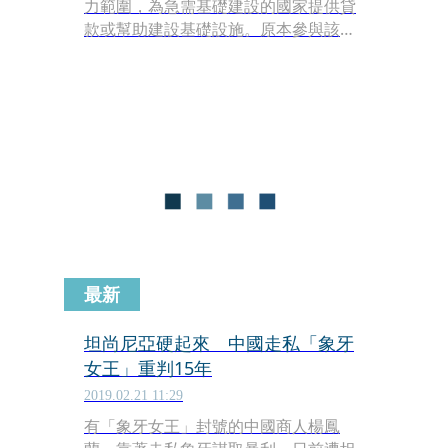
力範圍，為急需基礎建設的國家提供貸
款或幫助建設基礎設施。原本參與該計
畫的坦尚尼亞開出非洲第一槍，總統馬
古富利（John Magufuli）推翻前任總
統政策，宣布廢除與中國簽署的100億
美元（約台幣3,008億元）貸款，並直言
稱「只有醉漢才會接受這種條款」。
最新
坦尚尼亞硬起來 中國走私「象牙
女王」重判15年
2019.02.21 11:29
有「象牙女王」封號的中國商人楊鳳