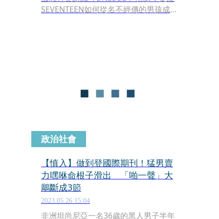
SEVENTEEN如何從名不經傳的男孩成長
為家喻戶曉的當紅團體，也首次公開團
體第一次收到結算金是在出道第2年、
2016年時，他們決定善用收入捐贈13隻
山羊給非洲坦尚尼亞的孩子，讓孩子們
也能有做夢的機會。
政治社會
【慎入】做到登國際期刊！猛男賣
力嘿咻命根子滑出 「啪一聲」大
鵰斷成3節
2023.05.26 15:04
非洲坦尚尼亞一名36歲的黑人男子半年