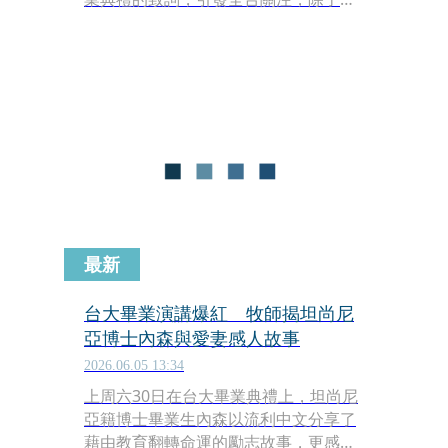
的努力感動眾人，也驚喜內森的國台語
都能通。其實，內森來台之後所就讀的
大學，是位於台南的長榮大學，那裡提
供了他融入在地語言的環境，只是，內
森與許多國際學生就讀的「永續發展國
際學士學位學程」（IPSD），即將因經
費不足而停招。
最新
台大畢業演講爆紅 牧師揭坦尚尼
亞博士內森與愛妻感人故事
2026.06.05 13:34
上周六30日在台大畢業典禮上，坦尚尼
亞籍博士畢業生內森以流利中文分享了
藉由教育翻轉命運的勵志故事，更感性