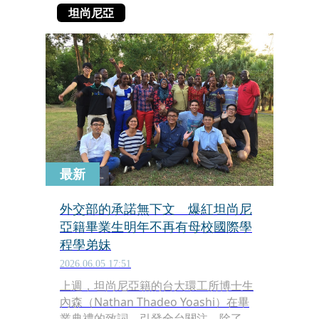
坦尚尼亞
最新
外交部的承諾無下文 爆紅坦尚尼
亞籍畢業生明年不再有母校國際學
程學弟妹
2026.06.05 17:51
上週，坦尚尼亞籍的台大環工所博士生
內森（Nathan Thadeo Yoashi）在畢
業典禮的致詞，引發全台關注，除了他