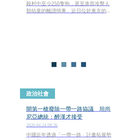
殺村中至少250隻狗，甚至進而攻擊人
類幼童的離譜情事。近日位於東非的坦
尚尼亞也出現野猴攻擊人類寶寶的案
件，1個月大的男嬰被猴子抓走後，因
頭、頸部受傷身亡。
政治社會
開第一槍廢除一帶一路協議 坦尚
尼亞總統：醉漢才接受
2020.04.24 08:36
中國近年透過「一帶一路」計畫拓展勢