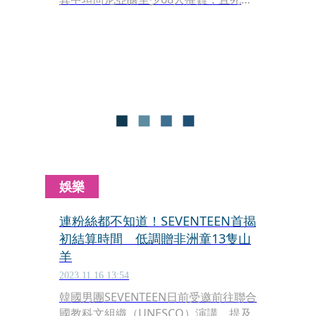
人數將持續攀升。
娛樂
連粉絲都不知道！SEVENTEEN首揭
初結算時間 低調贈非洲童13隻山
羊
2023.11.16 13:54
韓國男團SEVENTEEN日前受邀前往聯合
國教科文組織（UNESCO）演講，提及