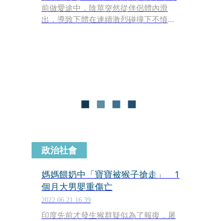
前做愛途中，陰莖突然從伴侶體內滑
出，導致下體在連續激烈碰撞下不慎
「骨折」斷成3節。據男子描述，小弟
弟斷掉時曾聽到一聲響亮的「啪！」就
近麻醉止痛後，他就被抬進急診室動手
術了。
政治社會
媽媽餵奶中「寶寶被猴子搶走」 1
個月大男嬰重傷亡
2022.06.21 16:39
印度先前才發生猴群疑似為了報復，屠