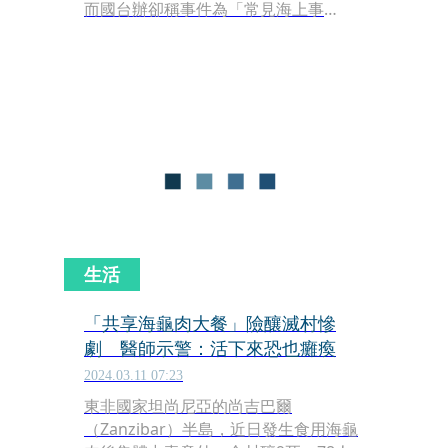
而國台辦卻稱事件為「常見海上事
故」，指控台灣方面刻意渲染操作；對
此陸委會強調，一切將依證據處理，並
指出中國權宜輪在國際間多次涉入類似
事件，政府需高度警惕。
生活
「共享海龜肉大餐」險釀滅村慘
劇 醫師示警：活下來恐也癱瘓
2024.03.11 07:23
東非國家坦尚尼亞的尚吉巴爾
（Zanzibar）半島，近日發生食用海龜