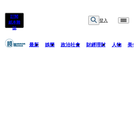
訂閱
登入
紙本雜
誌
最新
娛樂
政治社會
財經理財
人物
美