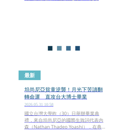
向妻子潘韻如與台灣社會致謝。兩人因
信仰結緣，潘韻如原是南科工程師，因
信仰轉職為傳道人。婚後她首次隨丈夫
回鄉，當地匱乏的資源讓她印象深刻，
尤其是家人將家中僅有的一盆水留給她
使用，那份體貼與溫暖令她至今難忘。
最新
坦尚尼亞貧童逆襲！月光下苦讀翻
轉命運 直攻台大博士畢業
2026.05.31 10:58
國立台灣大學昨（30）日舉辦畢業典
禮，來自坦尚尼亞的國際生致詞代表內
森（Nathan Thadeo Yoashi），在典