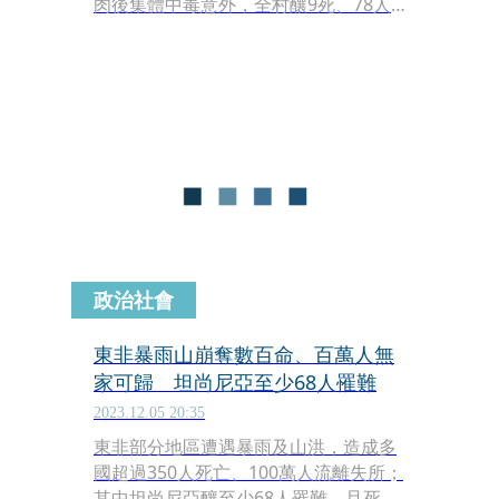
肉後集體中毒意外，全村釀9死、78人
住院。對此，醫師楊振昌則提醒，海龜
毒素對人體多器官有毒性，且無解毒
劑，並提及國內最常見的海洋毒素中毒
多半是河豚、海葵、麻痺性貝毒等。
政治社會
東非暴雨山崩奪數百命、百萬人無
家可歸 坦尚尼亞至少68人罹難
2023.12.05 20:35
東非部分地區遭遇暴雨及山洪，造成多
國超過350人死亡、100萬人流離失所；
其中坦尚尼亞釀至少68人罹難，且死傷