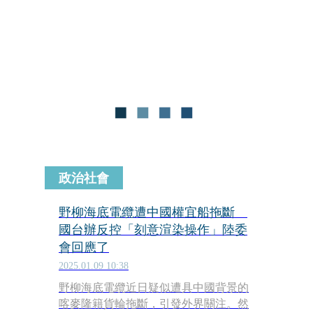
禮上分享個人經歷，從他昔日赤腳放
牧、面臨斷糧危機的非洲貧童，一路克
服逆境成為台大環工所博士，勵志故事
感動無數師生。
政治社會
野柳海底電纜遭中國權宜船拖斷
國台辦反控「刻意渲染操作」陸委
會回應了
2025.01.09 10:38
野柳海底電纜近日疑似遭具中國背景的
喀麥隆籍貨輪拖斷，引發外界關注。然