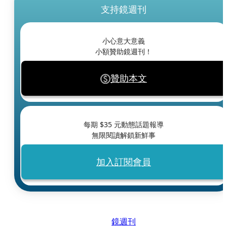
支持鏡週刊
小心意大意義
小額贊助鏡週刊！
贊助本文
每期 $
35
元動態話題報導
無限閱讀解鎖新鮮事
加入訂閱會員
鏡週刊