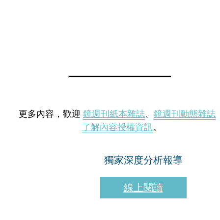
更多內容，歡迎
鏡週刊紙本雜誌
、
鏡週刊動態雜誌
了解內容授權資訊
。
獨家深度分析報導
線上閱讀