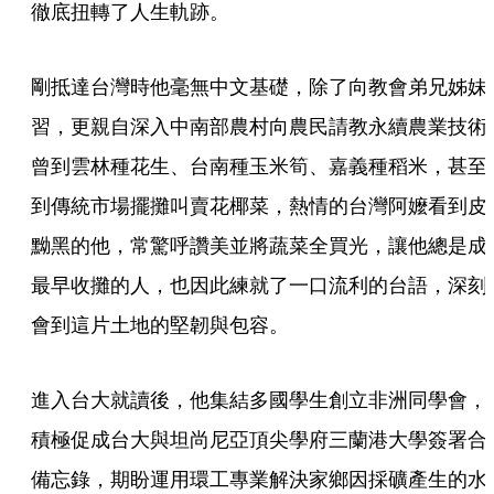
徹底扭轉了人生軌跡。
剛抵達台灣時他毫無中文基礎，除了向教會弟兄姊妹
習，更親自深入中南部農村向農民請教永續農業技術
曾到雲林種花生、台南種玉米筍、嘉義種稻米，甚至
到傳統市場擺攤叫賣花椰菜，熱情的台灣阿嬤看到皮
黝黑的他，常驚呼讚美並將蔬菜全買光，讓他總是成
最早收攤的人，也因此練就了一口流利的台語，深刻
會到這片土地的堅韌與包容。
進入台大就讀後，他集結多國學生創立非洲同學會，
積極促成台大與坦尚尼亞頂尖學府三蘭港大學簽署合
備忘錄，期盼運用環工專業解決家鄉因採礦產生的水