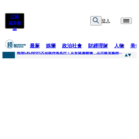
訂閱
登入
紙本雜
誌
最新
娛樂
政治社會
財經理財
人物
美
快訊
南港LaLaport天花板掉落意外！女客疑遭砸傷 北市建管處開罰30萬
快訊
川普又出招！多晶矽產品課15%關稅12月生效 經濟部回應了
快訊
美伊衝突要注意！ 台塑四寶7月營收齊揚股價抗跌