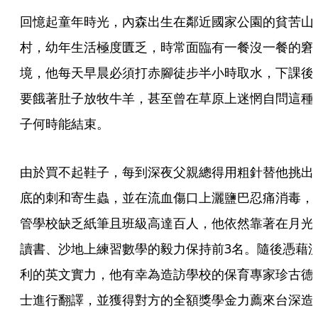
回憶起童年時光，內森出生在鄰近國家公園的貧苦山
村，幼年生活極度匱乏，時常面臨有一餐沒一餐的窘
境，他每天早晨必須打赤腳徒步半小時取水，下課後
要餓著肚子放牧牛羊，甚至曾在草原上迷惘自問這種
子何時能結束。
由於買不起鞋子，每到深夜父親總得用粗針替他挑出
底的刺和寄生蟲，並在流血傷口上灑鹽巴忍痛消毒，
管學校缺乏紙筆且班級高達百人，他依然靠著在月光
讀書、沙地上練習數學的毅力保持前3名。隨後憑藉
利的英文實力，他有幸為造訪學校的保育專家珍古德
士進行翻譯，並獲得對方的全額獎學金力薦來台深造