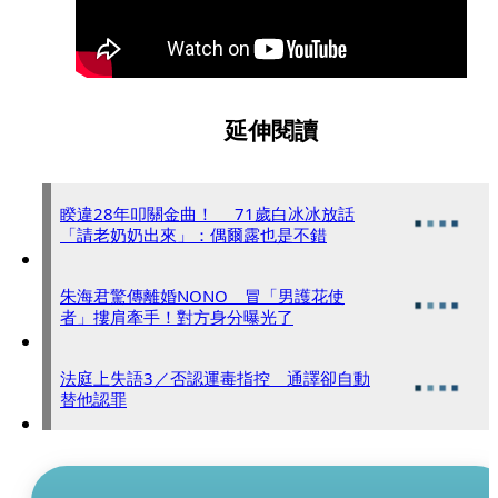
延伸閱讀
睽違28年叩關金曲！ 71歲白冰冰放話
「請老奶奶出來」：偶爾露也是不錯
朱海君驚傳離婚NONO 冒「男護花使
者」摟肩牽手！對方身分曝光了
法庭上失語3／否認運毒指控 通譯卻自動
替他認罪