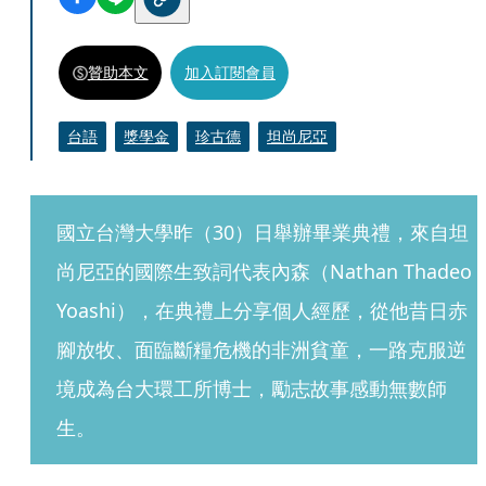
贊助本文
加入訂閱會員
台語
獎學金
珍古德
坦尚尼亞
國立台灣大學昨（30）日舉辦畢業典禮，來自坦
尚尼亞的國際生致詞代表內森（Nathan Thadeo 
Yoashi），在典禮上分享個人經歷，從他昔日赤
腳放牧、面臨斷糧危機的非洲貧童，一路克服逆
境成為台大環工所博士，勵志故事感動無數師
生。