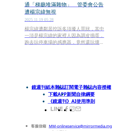
通「梯廳堆滿雜物」 管委會公告
遭楊宗緯無視
2025.11.19 05:28
楊宗緯遭鄰居控訴多項擾人罪狀，其中
一項是楊宗緯的家裡人因為調皮搗蛋，
跑去玩停車場的感應器，竟然還玩壞掉
了。
鏡週刊紙本雜誌
訂閱電子雜誌
內容授權
下載APP
新聞自律綱要
《鏡週刊》AI使用準則
客服信箱
MM-onlineservice@mirrormedia.mg