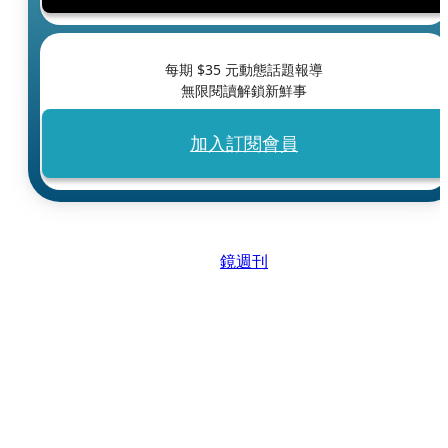
每期 $
35
元動態話題報導
無限閱讀解鎖新鮮事
加入訂閱會員
鏡週刊