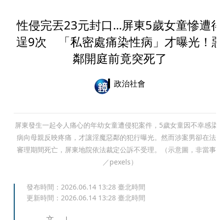
性侵完丟23元封口...屏東5歲女童慘遭
逞9次 「私密處痛染性病」才曝光！
鄰開庭前竟突死了
政治社會
屏東發生一起令人痛心的年幼女童遭侵犯案件，5歲女童因不幸感染
病向母親反映疼痛，才讓淫魔惡鄰的犯行曝光。然而涉案男卻在法
審理期間死亡，屏東地院依法裁定公訴不受理。（示意圖，非當事
／pexels）
發布時間：
2026.06.14 13:28
臺北時間
更新時間：
2026.06.14 13:28
臺北時間
文