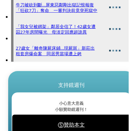
牛刀被砍到斷...屏東惡鄰剛出獄記恨報復
「狂砍7刀」奪命 一審判決前竟突死獄中
「我女兒被綁架」鄰居全信了！42歲女遭
囚27年房間曝光 母淡定回應超詭異
27歲女「離奇陳屍床鋪...現屍斑」新莊出
租套房爆命案 同居男當場遭上銬
支持鏡週刊
小心意大意義
小額贊助鏡週刊！
贊助本文