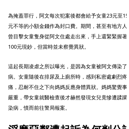
為掩蓋罪行，阿文每次犯案後都會給予女童23元至15
元不等的小額金錢作為封口費。期間，甚至有地方人
曾目擊女童隻身從阿文住處走出來，手上還緊緊握著
100元現鈔，但當時並未察覺異狀。
這起長期凌虐之所以曝光，是因為女童被阿文傳染了
病。女童隨後在排尿及上廁所時，感到私密處劇烈疼
痛，忍耐不住之下向媽媽反應身體異狀。媽媽驚覺事
嚴重，帶女童就醫檢查後才赫然發現女兒竟慘遭蹂躪
染病，憤而前往警局報案。