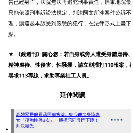
告已經身亡，法院無法再追究刑事責任，屏東地院最
只能依照刑事訴訟法規定，判決阿文所涉案件公訴不
理，讓這起本該受到嚴懲的犯行，在法律形式上畫下
點。
★ 《鏡週刊》關心您：若自身或旁人遭受身體虐待、
精神虐待、性侵害、性騷擾，請立刻撥打110報案，
尋求113專線，求助專業社工人員。
延伸閱讀
高雄惡居服員藉照顧癱翁...狼爪伸進身障妻
女「摸胸性侵3次」 機構陪同登門下跪！
判決曝光