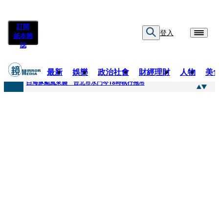
訂閱
登入
紙本雜
誌
最新
娛樂
政治社會
財經理財
人物
美
快訊
白海豚颱風來襲 台北市水門今18時執行拖吊
快訊
AKIRA台北唱到一半突收兒子告白「爸爸I LOVE YOU」 驚喜林志玲同步曝光父親節「披薩蛋糕」
快訊
獨家／TWICE Mina一進華山「天空秒變臉」！ONCE狂風暴雨死守 畫面曝光2.5萬人笑翻