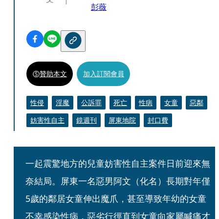
彭薇
贊助本文
加入訂閱會員
性侵
淫魔
公訴罪
死亡
性病
女童
惡鄰
妨害性自主
鏡週刊
屏東地院
封口費
一起震驚地方的兒童妨害性自主案件日前迎來無
奈結局。屏東一名惡男阿文（化名）長期對年僅
5歲的鄰居女童伸出魔爪，甚至導致年幼的女童
不幸感染性病，惡劣行徑直到女童向家屬喊痛才