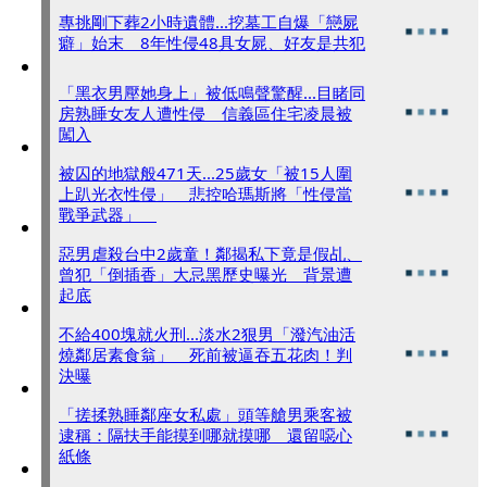
專挑剛下葬2小時遺體...挖墓工自爆「戀屍
癖」始末 8年性侵48具女屍、好友是共犯
「黑衣男壓她身上」被低鳴聲驚醒...目睹同
房熟睡女友人遭性侵 信義區住宅凌晨被
闖入
被囚的地獄般471天...25歲女「被15人圍
上趴光衣性侵」 悲控哈瑪斯將「性侵當
戰爭武器」
惡男虐殺台中2歲童！鄰揭私下竟是假乩、
曾犯「倒插香」大忌黑歷史曝光 背景遭
起底
不給400塊就火刑...淡水2狠男「潑汽油活
燒鄰居素食翁」 死前被逼吞五花肉！判
決曝
「搓揉熟睡鄰座女私處」頭等艙男乘客被
逮稱：隔扶手能摸到哪就摸哪 還留噁心
紙條