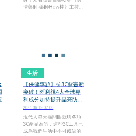
情藥師-藥師How棒》主持藥
師陳澤鈞表示， 3色豆是由
青豆、玉米、紅蘿蔔組成，
這3種食材組合是一款高CP
值蔬菜。不僅含有人體所需
的5大營養成分，還具有護
眼、顧腸胃、抗老化、抗發
炎等4大功效，連營養師都掛
保證，是相當值得推薦給民
眾攝取的食材。
生活
台
【保健專題】抗3C藍害新
潤
突破！晰利視4大全球專
元
利成分加持提升晶亮防護
力！專業藥師：葉黃素這
2024.06.19 07:00
樣選就對了！
現代人每天張開眼就與各項
3C產品為伍，這些3C工具已
成為我們生活中不可或缺的