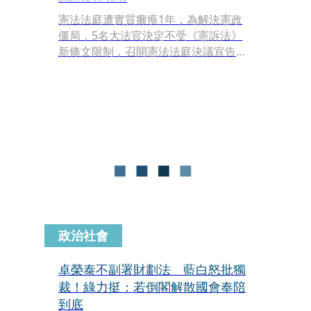
憲法法庭遭實質癱瘓1年，為解決憲政
僵局，5名大法官決定不受《憲訴法》
新條文限制，召開憲法法庭決議宣告
《憲訴法》修法內容違憲，即起失效，
象徵憲法法庭正式復活，可以重新審理
待審案件。對此國民黨、民眾黨齊聲砲
轟作出判決的大法官是賴清德政府的鷹
犬，嗆他們是「綠色大法官」；民進黨
部分則不以為然表示，藍白今天主張要
對總統賴清德提出彈劾，彈劾案也是要
經過憲法法庭審理，這也是這次釋憲判
決的重要作用。
政治社會
卓榮泰不副署財劃法 藍白怒批獨
裁！綠力挺：若倒閣解散國會奉陪
到底