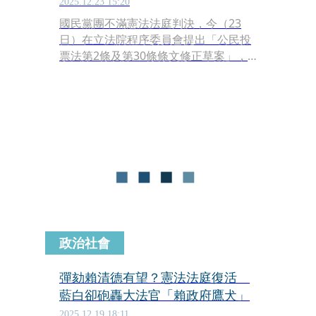
2025.12.23 15:20
國民黨團不滿憲法法庭判決，今（23
日）在立法院程序委員會提出「公民投
票法第2條及第30條條文修正草案」，
要讓憲法法庭的判決可經由公投交由人
民複決。對此民進黨團回應表示，全世
界有實施直接民權的民主國家，只有看
過公投通過的決議被憲法法庭推翻，沒
看過憲法法庭的判決被公民投票推翻。
政治社會
彈劾賴清德有望？憲法法庭復活
藍白卻砲轟大法官「賴政府鷹犬」
2025.12.19 18:11