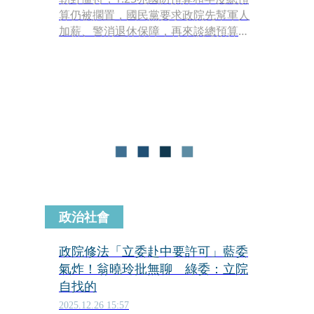
算仍被擱置，國民黨要求政院先幫軍人
加薪、警消退休保障，再來談總預算審
查。綠委鍾佳濱今（30日）受訪回應，
軍隊保衛國家是靠軍人、武器是否精
良，而非薪水，稱「只有僱傭兵才看酬
勞打仗」，重點是對岸不斷挑釁，國軍
要有足夠的軍備應對，呼籲在野別再擋
國防預算，一番話被批評情勒、要軍人
做功德。對此鍾佳濱表示，發言遭藍營
側翼扭曲造謠、斷章取義。
政治社會
政院修法「立委赴中要許可」藍委
氣炸！翁曉玲批無聊 綠委：立院
自找的
2025.12.26 15:57