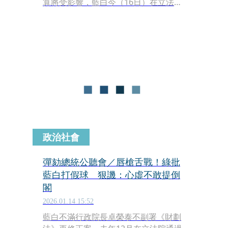
算將受影響，藍白今（16日）在立法院
提出38項新興計畫、共718億元預算先
審查，透過人數優勢逕付二讀、交付協
商。然而綠營堅持應該審查總預算，批
藍白自己放了毒又想當好人，把人民當
乞丐，敲碗才給這718億元預算。
政治社會
彈劾總統公聽會／唇槍舌戰！綠批
藍白打假球 狠譏：心虛不敢提倒
閣
2026.01.14 15:52
藍白不滿行政院長卓榮泰不副署《財劃