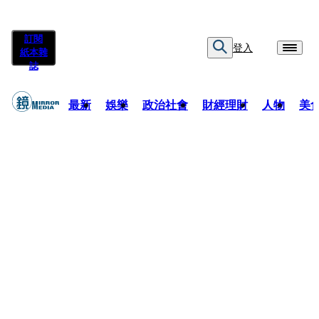
訂閱
登入
紙本雜
誌
最新
娛樂
政治社會
財經理財
人物
美