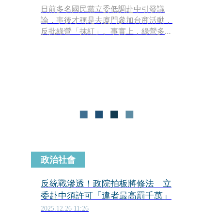
日前多名國民黨立委低調赴中引發議
論，事後才稱是去廈門參加台商活動，
反批綠營「抹紅」。事實上，綠營多次
提案要求立委赴中須納管，但皆被藍白
否決，如今行政院拍板通過《兩岸人民
關係條例》部分條文修正草案，明定公
務員到中國大陸全面採許可制，藍委翁
曉玲等人不滿開轟，綠委鍾佳濱則說，
五院裡只有立法院沒有相關規定，立法
院自己不訂、行政院幫你訂，也是立法
院自找的。
政治社會
反統戰滲透！政院拍板將修法 立
委赴中須許可「違者最高罰千萬」
2025.12.26 11:26