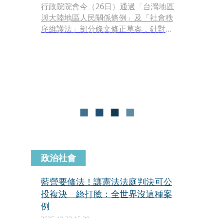
行政院院會今（26日）通過「台灣地區
與大陸地區人民關係條例」及「社會秩
序維護法」部分條文修正草案，針對境
外敵對勢力的統戰滲透強化人流管理。
本次修法最大的變革在於首度將立法委
員納入赴中許可制，同時全面納管各級
公務員，即便10職等以下的基層公務
員，未來赴中也必須經過原所屬機關同
意。
政治社會
藍營要修法！讓憲法法庭判決可公
投複決 綠打臉：全世界沒這種案
例