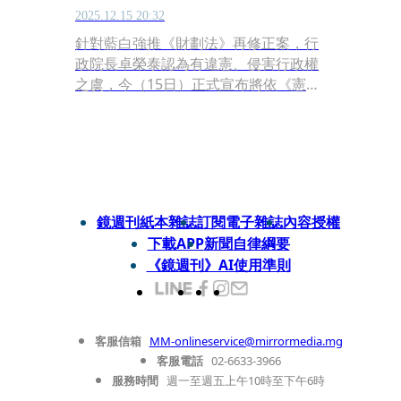
2025.12.15 20:32
針對藍白強推《財劃法》再修正案，行
政院長卓榮泰認為有違憲、侵害行政權
之虞，今（15日）正式宣布將依《憲
法》第37條不予副署修法條文。國民黨
立法院黨團痛批此舉是獨裁行為，「創
下憲政史上最恐怖的惡例」，民進黨團
則表態全力支持卓揆不副署的憲政決
定。若藍白要對卓揆提出不信任案來反
制，倒閣解散國會，民進黨團也絕對尊
鏡週刊紙本雜誌
訂閱電子雜誌
內容授權
重，並奉陪到底。
下載APP
新聞自律綱要
《鏡週刊》AI使用準則
客服信箱
MM-onlineservice@mirrormedia.mg
客服電話
02-6633-3966
服務時間
週一至週五上午10時至下午6時