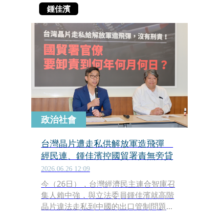
鍾佳濱
政治社會
台灣晶片遭走私供解放軍造飛彈
經民連、鍾佳濱控國貿署責無旁貸
2026.06.26 12:09
今（26日），台灣經濟民主連合智庫召
集人賴中強，與立法委員鍾佳濱就高階
晶片違法走私到中國的出口管制問題舉
行記者會，質問經濟部國貿署為何遲遲