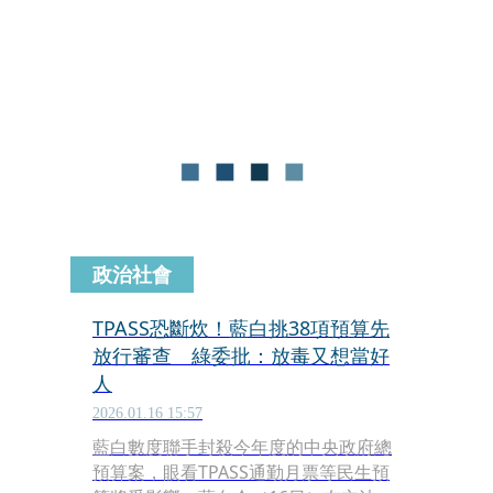
清德憂心，台灣恐因此跌出軍購的優先
名單、延宕武器裝備交貨。民眾黨團上
個月提出自家版本的國防預算草案，新
任黨團總召陳清龍今（11日）宣布，除
了將民眾黨版列為優先法案，也同意政
院版可以付委審查，民進黨立法院黨團
稍早也做出回應。
政治社會
TPASS恐斷炊！藍白挑38項預算先
放行審查 綠委批：放毒又想當好
人
2026.01.16 15:57
藍白數度聯手封殺今年度的中央政府總
預算案，眼看TPASS通勤月票等民生預