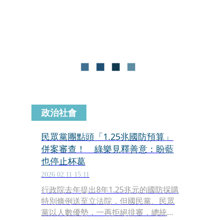
上，民進黨立委等人關切「塑膠袋之
亂」引爆民怨，更要求官方查上游的台
塑與台塑石化等業者，讓這兩家公司趕
緊喊冤，表示真的有缺原料，並非囤貨
與哄抬價格，願意配合法務部調查。
政治社會
民眾黨團點頭「1.25兆國防預算」
併案審查！ 綠樂見釋善意：盼藍
也停止杯葛
2026.02.11 15:11
行政院去年提出8年1.25兆元的國防採購
特別條例送至立法院，但國民黨、民眾
黨以人數優勢，一再拒絕排審，總統賴