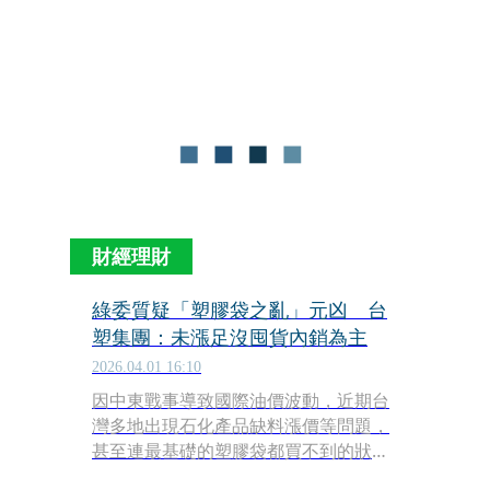
番核電重啟發言惹議，因缺乏內部溝
通，連綠營黨內都砲聲連連，更衝擊新
北在內的年底選局；另一方面，黨內原
有意力拱副閣揆鄭麗君出戰台北市長，
但賴清德與黨內要角親約鄭二度密談
後，「扶君計畫」已瀕告吹，高層轉而
鎖定綠委沈伯洋，卻讓綠營內部因沈的
人設出現雜音。
財經理財
綠委質疑「塑膠袋之亂」元凶 台
塑集團：未漲足沒囤貨內銷為主
2026.04.01 16:10
因中東戰事導致國際油價波動，近期台
灣多地出現石化產品缺料漲價等問題，
甚至連最基礎的塑膠袋都買不到的狀
況，今（1）日立法院的經濟委員會