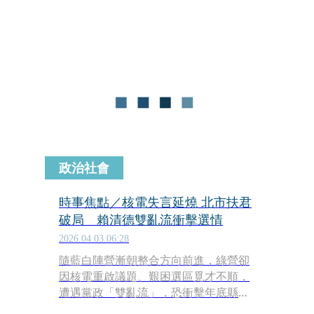
不把中國列為高階晶片的出口管制地
區？經民連、鍾佳濱要求，基於台美貿
易協定，將要求行政院、經濟部立即就
美方所重視的相關管制地區及管制清單
明文表列，也會增修母法，授權行政機
關儘快將漏洞補起。
政治社會
時事焦點／核電失言延燒 北市扶君
破局 賴清德雙亂流衝擊選情
2026.04.03 06:28
隨藍白陣營漸朝整合方向前進，綠營卻
因核電重啟議題、艱困選區覓才不順，
遭遇黨政「雙亂流」，恐衝擊年底縣市
長選情！本刊調查，總統賴清德近日一