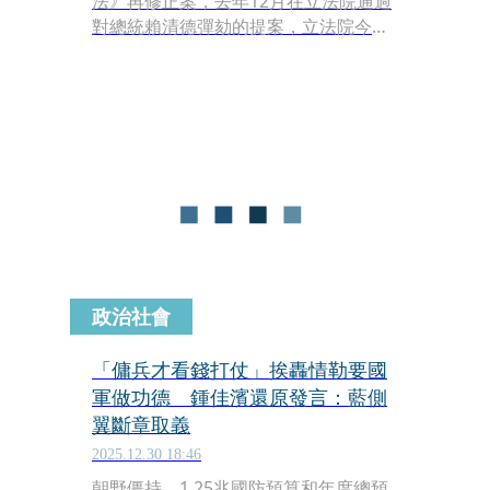
法》再修正案，去年12月在立法院通過
對總統賴清德彈劾的提案，立法院今
（14日）舉行首場彈劾公聽會，藍綠白
三黨立委分別邀集專家學者發表意見。
今上午在公聽會中三方上台發表意見時
砲火猛烈，綠營代表批藍白明明應該對
行政院長提倒閣，卻故意提門檻比較高
的總統彈劾，根本是在打假球。
政治社會
「傭兵才看錢打仗」挨轟情勒要國
軍做功德 鍾佳濱還原發言：藍側
翼斷章取義
2025.12.30 18:46
朝野僵持，1.25兆國防預算和年度總預