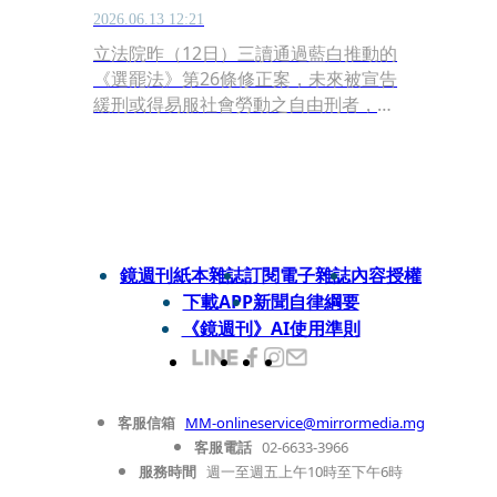
2026.06.13 12:21
立法院昨（12日）三讀通過藍白推動的
《選罷法》第26條修正案，未來被宣告
緩刑或得易服社會勞動之自由刑者，仍
可登記參選公職，這次修法也被視為
「高虹安條款」，替新竹市長高虹安競
選連任解套。有人認為此次修法，不僅
是回歸憲法保障人民參政權的基本精
神，更有助於消弭現行法制長期存在的
矛盾現象，讓法律制度朝向更符合比例
鏡週刊紙本雜誌
訂閱電子雜誌
內容授權
原則與更生理念的方向發展。
下載APP
新聞自律綱要
《鏡週刊》AI使用準則
客服信箱
MM-onlineservice@mirrormedia.mg
客服電話
02-6633-3966
服務時間
週一至週五上午10時至下午6時