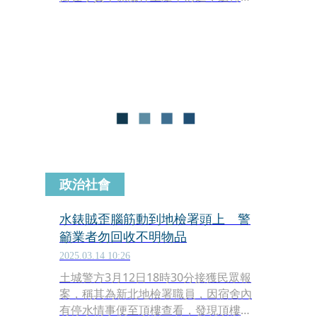
對鏡頭露出微笑。誇張行徑曝光後，警
方火速展開調查，確認違規屬實，依法
重罰。
政治社會
水錶賊歪腦筋動到地檢署頭上 警
籲業者勿回收不明物品
2025.03.14 10:26
土城警方3月12日18時30分接獲民眾報
案，稱其為新北地檢署職員，因宿舍內
有停水情事便至頂樓查看，發現頂樓的