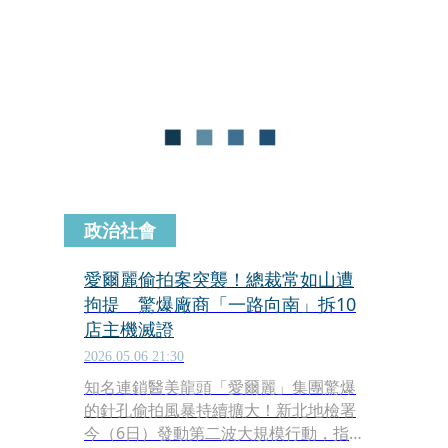
不斷靠近，還伸手作勢要強行抱走小
孩，還好最後沒有得逞。貼文引發討
論，不少父母認出，該男是在附近出沒
的慣犯。轄區海山分局則表示，當天接
獲百貨公司通報後，立即調閱監視器畫
面，也鎖定涉案男子並通知到案，由於
涉案人未成年，訊後依強制等罪嫌移送
少年法庭審理。
政治社會
愛爾麗偷拍案突襲！總裁常如山遭
拘提 驚爆廠商「一路向南」拆10
店主機滅證
2026.05.06 21:30
知名連鎖醫美龍頭「愛爾麗」集團驚爆
的針孔偷拍風暴持續擴大！新北地檢署
今（6日）發動第二波大規模行動，指