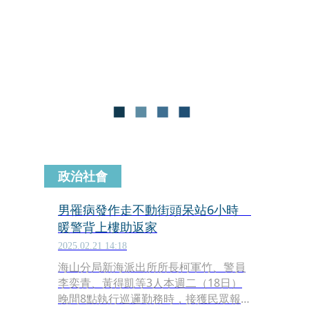
水錶共8顆遭竊，遂至清水派出所報
案。
政治社會
男罹病發作走不動街頭呆站6小時
暖警背上樓助返家
2025.02.21 14:18
海山分局新海派出所所長柯軍竹、警員
李奕青、黃得凱等3人本週二（18日）
晚間8點執行巡邏勤務時，接獲民眾報