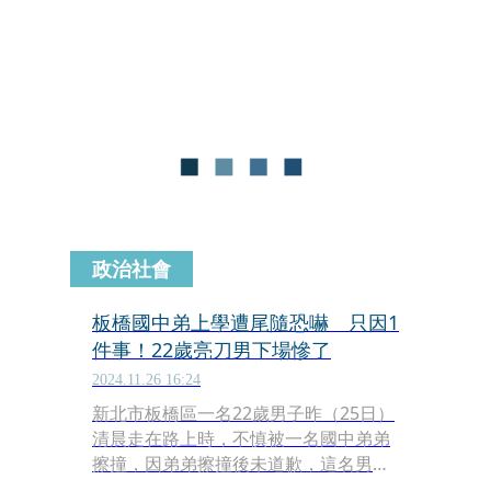
到詐騙資訊，只要疏於查證，就可能落
入詐騙陷阱。因此，海山分局轄區「淡
水河電臺」，深感詐騙問題嚴重，且電
臺聽眾多為60歲以上中、高年齡層，為
保護聽眾財產安全，主動邀請海山分局
前往進行反詐宣導。
政治社會
板橋國中弟上學遭尾隨恐嚇 只因1
件事！22歲亮刀男下場慘了
2024.11.26 16:24
新北市板橋區一名22歲男子昨（25日）
清晨走在路上時，不慎被一名國中弟弟
擦撞，因弟弟擦撞後未道歉，這名男子
氣得掏出摺疊刀尾隨並恐嚇對方，甚至