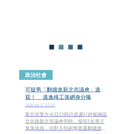
揮海山警分局等單位兵分多路，搜索愛
爾麗板橋、新莊、林口、永和等4間分
店及總裁常如山的住所與辦公室。包含
常如山、張姓特助及謝姓廠商在內的8
人被帶回偵辦，更驚傳有廠商在案發後
疑似受指使「一路向南」拆卸主機滅
證，情節猶如警匪片。
政治社會
可疑男「翻牆進新北市議會」逃
竄！ 逃逸移工落網身分曝
2026.04.27 15:32
新北市警方今日11時許巡邏行經板橋區
文化路新北市議會旁時，發現1名男子
鬼鬼祟祟，但對方拒絕盤查還翻牆進新