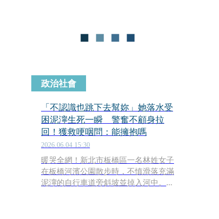
政治社會
「不認識也跳下去幫妳」她落水受
困泥濘生死一瞬 警奮不顧身拉
回！獲救哽咽問：能擁抱嗎
2026.06.04 15:30
暖哭全網！新北市板橋區一名林姓女子
在板橋河濱公園散步時，不慎滑落充滿
泥濘的自行車道旁斜坡並掉入河中。轄
區海山警方接獲民眾目擊通報後，立刻
調派多名警員火速趕往現場，在面臨隨
時可能滑落河中的險惡地形下，警員林