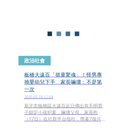
引發輿論譁然。海山分局警方昨（22
日）將邱男拘提到案，並依妨害公務及
妨害秩序等罪嫌依法究辦。
政治社會
板橋大遠百「抓童驚魂」！怪男專
挑嬰幼兒下手 家長嚇壞：不是第
一次
2026.05.18 12:04
新北市板橋區大遠百近日傳出有不明男
子鎖定小孩犯案，嚇壞父母。家長昨
（17日）在社群平台指控，帶著7個月
大的寶寶逛街，遭年輕男子緊盯，對方