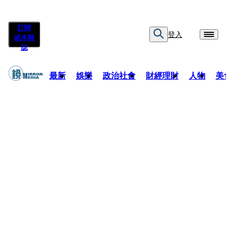
訂閱
登入
紙本雜
誌
最新
娛樂
政治社會
財經理財
人物
美