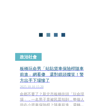
政治社會
板橋玩命男「站貼貨車保險桿隨車
前進」網看傻 還對鏡頭燦笑！警
方出手下場慘了
2025.10.10 15:20
命都不要了？新北市板橋街頭「玩命現
場」，一名男子竟被民眾拍到，整個人
掛在小貨車保險桿上隨車前進，還轉頭