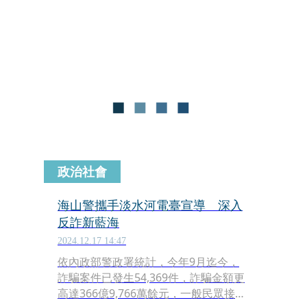
案，表示有男子站在路邊，許久未離
開，警方獲報前往查看。
政治社會
海山警攜手淡水河電臺宣導 深入
反詐新藍海
2024.12.17 14:47
依內政部警政署統計，今年9月迄今，
詐騙案件已發生54,369件，詐騙金額更
高達366億9,766萬餘元，一般民眾接觸