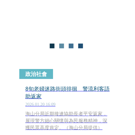
北市議會，隨後從藝文化中心停車場逃
逸。警方已於15時許逮捕該名逃逸移
工。
政治社會
8旬老婦迷路街頭徘徊 警流利客語
助返家
2026.01.20 16:09
海山分局近期接連協助長者平安返家，
展現警方細心關懷與為民服務精神，深
獲民眾高度肯定。（海山分局提供）