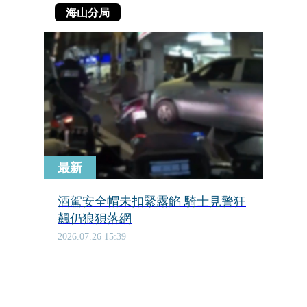
海山分局
最新
酒駕安全帽未扣緊露餡 騎士見警狂
飆仍狼狽落網
2026.07.26 15:39