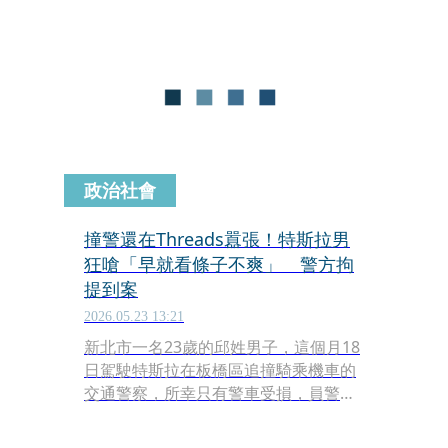
純卉果斷跳入水中拉住林姓女子，最後
透過跨所警力齊心協力，成功阻止了一
場悲劇的發生。
政治社會
撞警還在Threads囂張！特斯拉男
狂嗆「早就看條子不爽」 警方拘
提到案
2026.05.23 13:21
新北市一名23歲的邱姓男子，這個月18
日駕駛特斯拉在板橋區追撞騎乘機車的
交通警察，所幸只有警車受損，員警並
未受傷。沒想到邱男事後竟在社群平台
發文嗆聲，「早就看條子不爽很久」，