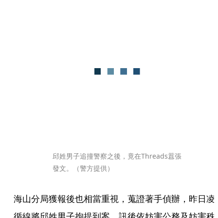
邱姓男子追撞警察之後，竟在Threads囂張
發文。（警方提供）
海山分局獲報後也相當重視，蒐證著手偵辦，昨日凌
循線將邱姓男子拘提到案，訊後依妨害公務及妨害秩