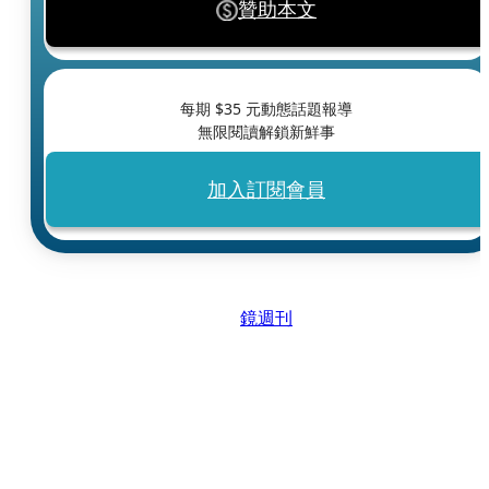
贊助本文
每期 $
35
元動態話題報導
無限閱讀解鎖新鮮事
加入訂閱會員
鏡週刊