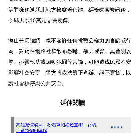
等罪嫌移送新北地方檢察署偵辦。經檢察官複訊後，
令邱男以10萬元交保候傳。
海山分局強調，絕不容許任何挑戰公權力的言論或行
為，對於在網路社群散布恐嚇、暴力威脅、無差別攻
擊、挑釁執法或煽動犯罪等言論，可能造成民眾不安
影響社會安寧，警方將依法嚴正查辦、絕不寬貸，以
護社會秩序與公共安全。
延伸閱讀
高雄驚悚瞬間！砂石車闖紅燈直衝 女騎
士遭撞倒地嚇壞