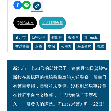
贊助本文
加入訂閱會員
新北市
妨害公務
特斯拉
板橋區
Threads
交通警察
追撞
交保
公權力
海山分局
挑釁
新北市一名23歲的邱姓男子，這個月18日駕駛特
斯拉在板橋區追撞騎乘機車的交通警察，所幸只
有警車受損，員警並未受傷。沒想到邱男事後竟
在社群平台發文嗆聲，「早就看條子不爽很
久」，引發輿論譁然。海山分局警方昨（22日）