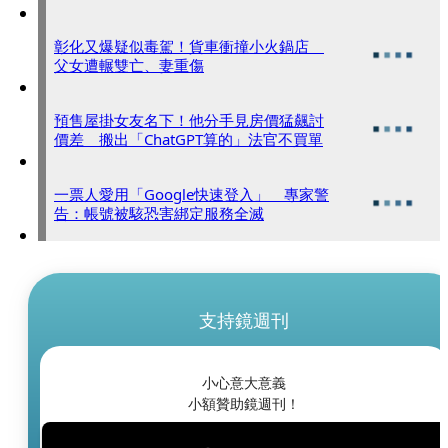
彰化又爆疑似毒駕！貨車衝撞小火鍋店
父女遭輾雙亡、妻重傷
預售屋掛女友名下！他分手見房價猛飆討
價差 搬出「ChatGPT算的」法官不買單
一票人愛用「Google快速登入」 專家警
告：帳號被駭恐害綁定服務全滅
支持鏡週刊
小心意大意義
小額贊助鏡週刊！