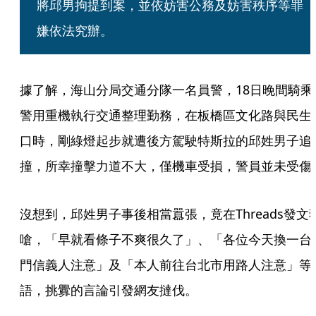
將邱男拘提到案，並依妨害公務及妨害秩序等罪
嫌依法究辦。
據了解，海山分局交通分隊一名員警，18日晚間騎乘
警用重機執行交通整理勤務，在板橋區文化路與民生
口時，剛綠燈起步就遭後方駕駛特斯拉的邱姓男子追
撞，所幸撞擊力道不大，僅機車受損，警員並未受傷
沒想到，邱姓男子事後相當囂張，竟在Threads發文
嗆，「早就看條子不爽很久了」、「各位今天換一台
門信義人注意」及「本人前往台北市用路人注意」等
語，挑釁的言論引發網友撻伐。