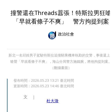
撞警還在Threads囂張！特斯拉男狂嗆
「早就看條子不爽」 警方拘提到案
政治社會
新北一名邱姓男子駕駛特斯拉追撞騎乘機車執勤的交警，事後還上
嗆聲「早就看條子不爽」，海山分局警方施鐵腕，將他拘提到案。
（翻攝畫面）
發布時間：
2026.05.23 13:21
臺北時間
更新時間：
2026.05.23 14:46
臺北時間
文
杜大澂