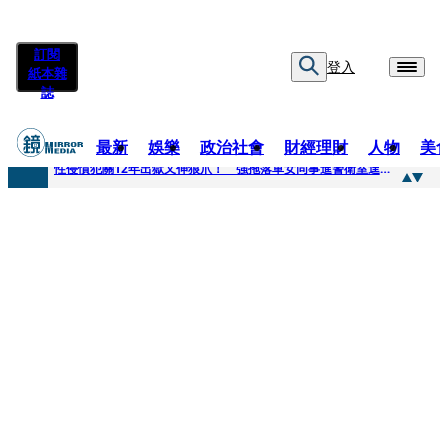
訂閱
登入
紙本雜
誌
最新
娛樂
政治社會
財經理財
人物
美
快訊
性侵慣犯關12年出獄又伸狼爪！ 強拖落單女同事進警衛室逞獸欲
快訊
時事焦點／安養中心躲環評、農地設停車場 吳秀華家族土開爭議連環爆
快訊
影帝親密照外流曝光！對方臉貼臉「又索吻」震驚韓網 登新聞熱搜第一