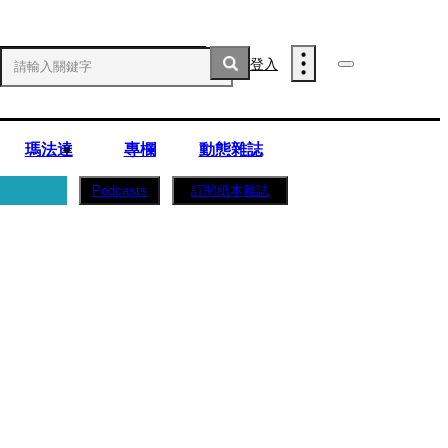
登入
瑪法達
專欄
動態雜誌
訂閱紙本雜誌
Podcasts