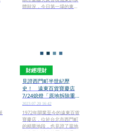
體狀況，今日第一場的東聯
化學股東會，由副董事長席
家宜主持，他說，今年第二
季有機會轉虧為盈，東聯的
特殊化學品也會跨領域發
展，「我們不會在AI領域上
缺席。」
財經理財
見證西門町半世紀歷
史！ 遠東百貨寶慶店
7/24熄燈「原地拆除重
建」
2023.07.20 16:42
派
1972年開業至今的遠東百貨
寶慶店，位於台北市西門町
的精華地段，也見證了當地