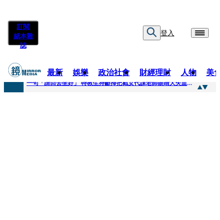
訂閱
登入
紙本雜
誌
最新
娛樂
政治社會
財經理財
人物
美
快訊
一句「請回去坐好」 特教生持斷掃把戳女代課老師眼睛大失血近失明
快訊
新聞內幕／員工4月就反映毒油 中聯高層隱匿鐵證曝光
快訊
新聞內幕／提供詐團提款卡害人上當 警局長女兒淪詐騙犯遭判刑