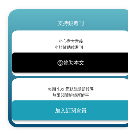
支持鏡週刊
小心意大意義
小額贊助鏡週刊！
贊助本文
每期 $
35
元動態話題報導
無限閱讀解鎖新鮮事
加入訂閱會員