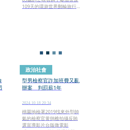
109天的環遊世界郵輪旅行，
不僅把有薪假全部請光，甚
至在上司明令禁止的情況
下，硬是曠職了14天。群馬
縣政府對此祭出鐵腕懲處，
不僅將其停職3個月，更決定
期滿後不再續聘，讓他為這
趟豪華之旅付出丟掉鐵飯碗
的慘痛代價。
政治社會
偷
型男檢察官詐加班費又亂
凹
辦案 判罰薪1年
2024.10.18 20:34
桃園地檢署2019找來外型帥
氣的檢察官黄翎樵拍攝反賄
選宣導影片台版微電影