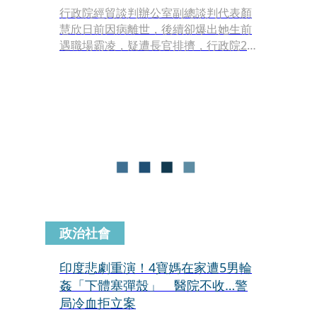
行政院經貿談判辦公室副總談判代表顏
慧欣日前因病離世，後續卻爆出她生前
遇職場霸凌，疑遭長官排擠，行政院26
日公布該案調查結果，「楊珍妮2項霸
凌行為成立」，行政院長卓榮泰昨日約
見楊珍妮，並依法於7月1日起停止楊的
政委職務，她隨後也發出聲明說，不排
除採取法律途徑之權利。卓榮泰今
（30）日受訪時說，「今天會完成人事
作業。」
政治社會
印度悲劇重演！4寶媽在家遭5男輪
姦「下體塞彈殼」 醫院不收…警
局冷血拒立案