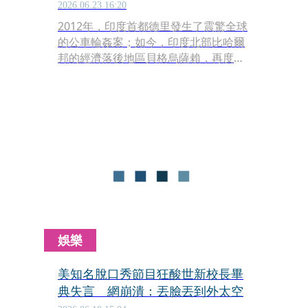
2026.06.23 16:20
2012年，印度首都德里發生了震驚全球
的公車輪姦案；如今，印度北部比哈爾
邦的經濟落後地區貝格烏薩賴，再度發
生了一起在殘暴程度上不相上下的可怕
性侵案。
娛樂
美知名脫口秀節目狂酸世新校長畢
典失言 網崩潰：丟臉丟到外太空