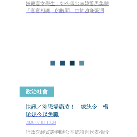
嫌殺害女學生，如今傳出南韓警界集體
「官官相護」的醜聞。由於凶嫌張潤基
的親生父親為現職警察，負責辦案的警
方不僅被爆出向同袍家屬大開方便之
門，甚至連負責調查的警長都因涉嫌
「親自動手湮滅關鍵證據」，已遭到緊
急逮捕。
政治社會
快訊／涉職場霸凌！ 總統令：楊
珍妮今起免職
2026.07.01 18:24
行政院經貿談判辦公室總談判代表楊珍