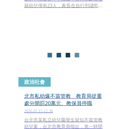
籍幼兒僅有23人，家長在自行判讀監視
器畫面後，驚見高達43起疑似不當對待
事件，受害幼童至少12人，全園超過半
數的孩子面臨恐懼。
政治社會
北市私幼爆不當管教 教育局從重
處分開罰20萬元、教保員停職
2026.07.15 12:30
台北市某私立幼兒園發生疑似不當管教
幼兒案，台北市教育局指出，第一時間