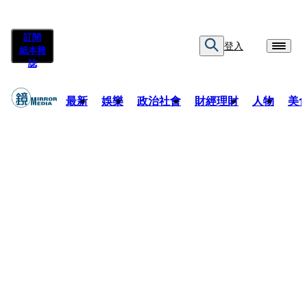
訂閱
登入
紙本雜
誌
最新
娛樂
政治社會
財經理財
人物
美