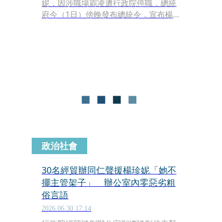
妮，因涉職場霸凌遭行政院停職，總統
府今（1日）傍晚發布總統令，宣布楊
珍妮免職。
政治社會
30名經貿辦同仁聲援楊珍妮「她不
擺主管架子」 辦公室內零惡劣粗
俗言語
2026.06.30 17:14