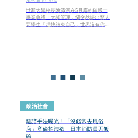
2026.06.10 15:04
世新大學校長陳清河在5月底的碩博士
畢業典禮上大談管理，卻突然語出驚人
要學生「趕快結束自己，世界沒有你存
在必要」，這段恐怖言論立刻引爆網路
炸鍋，被罵翻根本不尊重生命。雖然校
長事後火速發聲明道歉，還自請停職2
個月止血，但這場鬧劇已經覆水難收，
甚至還一路燒到美國福斯新聞，被熱門
節目脫口秀《古特菲爾德秀》
（Gutfeld!）拿出來公開嘲諷。
政治社會
離譜手法曝光！「沒錢常去風俗
店」竟偷拍洩欲 日本消防員丟飯
碗