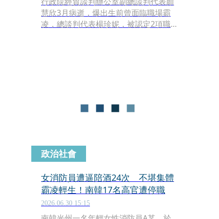
行政院經貿談判辦公室副總談判代表顏
慧欣3月病逝，爆出生前曾面臨職場霸
凌，總談判代表楊珍妮，被認定2項職
場霸凌行為成立，行政院長卓榮泰約見
她後，宣布依法於7月1日起停止其政委
職務，楊珍妮則發5點聲明質疑未審先
判、另有圖謀人士在背後操作。
政治社會
女消防員遭逼陪酒24次 不堪集體
霸凌輕生！南韓17名高官遭停職
2026.06.30 15:15
南韓光州一名年輕女性消防員A某，於