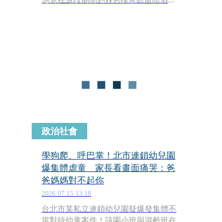
公關，用甜言蜜語讓一名張姓女客人上
鉤，匯了100萬元想討他開心。事後莊
男回去當警察，對張女避不見面，甚至
還和正牌女友結婚，張女得知後氣炸憤
而提告；莊男另還洩漏警局資料給一名
李姓女客人，台北地檢署依詐欺、違反
《個資法》等罪將他起訴，他的警察工
作也被記兩大過予以免職。
政治社會
學狗爬、呼巴掌！北市連鎖幼兒園
爆集體虐童 家長看畫面痛哭：爸
爸媽媽對不起你
2026.07.15 13:18
台北市某私立連鎖幼兒園疑爆發集體不
當對待幼童案件！該園小班與混齡班在