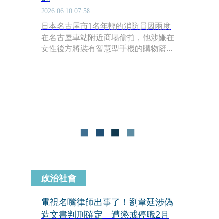
2026.06.10 07:58
日本名古屋市1名年輕的消防員因兩度
在名古屋車站附近商場偷拍，他涉嫌在
女性後方將裝有智慧型手機的購物籃伸
入裙底進行偷拍，遭到警方逮捕，一查
有15名妙齡女子受害。他一度供稱「因
為去風俗店很花錢，沒辦法常去，性欲
就越積越多。」
政治社會
電視名嘴律師出事了！劉韋廷涉偽
造文書判刑確定 遭懲戒停職2月