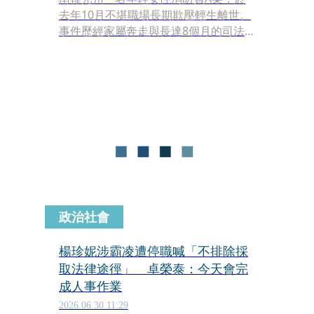
去年10月不堪職場長期欺壓輕生離世。
事件歷經家屬奔走與長達8個月的司法
調查，在南韓總統李在明的親自介入
下，證實該女消防官生前遭到「地獄
般」的職場霸凌（職權騷擾）、強迫飲
酒及性別歧視。涉案的17名高階消防官
員已於本月25日受到停職處分，全案已
移送人事委員會靜候嚴懲。
政治社會
楊珍妮涉霸凌遭停職喊「不排除採
取法律途徑」 卓榮泰：今天會完
成人事作業
2026.06.30 11:29