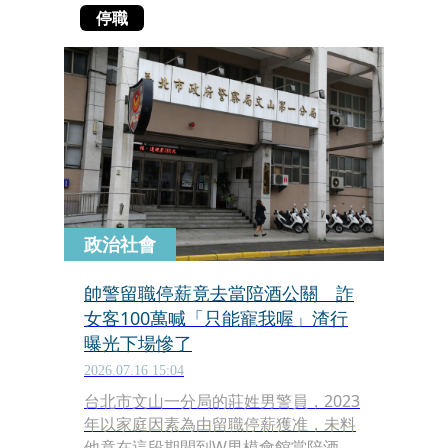
停職
政治社會
帥警留職停薪竟去當陪酒公關 詐
女客100萬喊「只能寵我喔」渣行
曝光下場慘了
2026.07.16 15:04
台北市文山一分局的莊姓男警員，2023
年以家庭因素為由留職停薪獲准，未料
他竟在這段期間到W男模會館當陪酒男