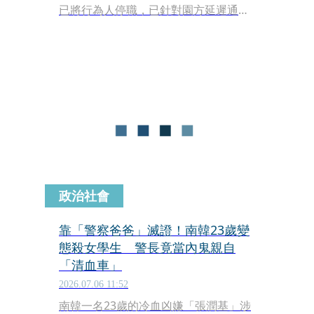
已將行為人停職，已針對園方延遲通報
處以3萬元，同時擴大稽查同一負責人
經營的補習班，發現違規從事教保服務
及聘僱未報核准之教職職員工，依規定
裁罰12萬元及5萬元，本案已祭出共20
萬元裁罰。
政治社會
靠「警察爸爸」滅證！南韓23歲變
態殺女學生 警長竟當內鬼親自
「清血車」
2026.07.06 11:52
南韓一名23歲的冷血凶嫌「張潤基」涉