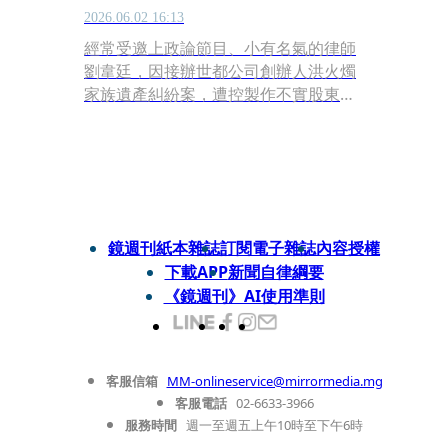
2026.06.02 16:13
經常受邀上政論節目、小有名氣的律師
劉韋廷，因接辦世都公司創辦人洪火燭
家族遺產糾紛案，遭控製作不實股東臨
時會議紀錄並辦理公司變更登記，涉犯
偽造文書罪。案件歷經多年訴訟後，最
高法院駁回上訴，判處拘役50日、緩刑
2年定讞。律師懲戒委員會近日也認定
其違反律師倫理規範，決議停止執行律
師職務2個月。
鏡週刊紙本雜誌
訂閱電子雜誌
內容授權
下載APP
新聞自律綱要
《鏡週刊》AI使用準則
客服信箱
MM-onlineservice@mirrormedia.mg
客服電話
02-6633-3966
服務時間
週一至週五上午10時至下午6時