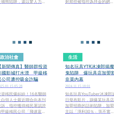
近捕熊陷阱，還以驚人力量
射那些被指控為拜金的網
輕易推翻重達300公斤的鐵製
紅，私下滿足富豪排泄等極
籠具。整個過程被監視器完
端變態要求換取奢華生活。
整拍下，畫面曝光後引發當
然而，杜拜豪華街區的性交
地居民高度關注。
易網絡近日《BBC》揭露，
多名來自烏干達的年輕女性
原以為赴阿聯酋是正常工
作，卻被迫陷入極端性交易
陷阱。債務壓力、虐待與高
風險性派對，使她們的生活
政治社會
生活
瞬間變成噩夢。
【新聞傳真】醫師群投資
知名玩具YTR冰凍郎揭
美國影城打水漂 甲級移
鬼陷阱 爆玩具店加盟
民公司遭控吸金詐騙
韭菜內幕
025.01.15 05:28
2024.11.15 18:01
投資移民爆糾紛！16名醫師
知名玩具YouTuber冰凍郎
及白領人士最近聯合向本刊
日發布影片，踢爆某玩具店
投訴，指控獲得移民署認證
加盟招商的話術陷阱，加盟
的甲級移民公司「飛達富」
主以「淨利30％」等不實