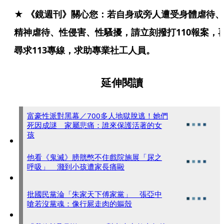
★ 《鏡週刊》關心您：若自身或旁人遭受身體虐待、
精神虐待、性侵害、性騷擾，請立刻撥打110報案，
尋求113專線，求助專業社工人員。
延伸閱讀
富豪性派對黑幕／700多人地獄脫逃！她們
死因成謎 家屬悲痛：誰來保護活著的女
孩
他看《鬼滅》膀胱憋不住戲院施展「尿之
呼吸」 濺到小孩遭家長痛毆
批國民黨淪「朱家天下傅家黨」 張亞中
嗆若沒黨魂：像行屍走肉的軀殼