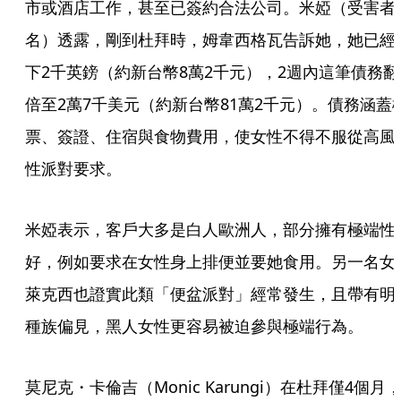
市或酒店工作，甚至已簽約合法公司。米婭（受害者
名）透露，剛到杜拜時，姆韋西格瓦告訴她，她已經
下2千英鎊（約新台幣8萬2千元），2週內這筆債務翻
倍至2萬7千美元（約新台幣81萬2千元）。債務涵蓋
票、簽證、住宿與食物費用，使女性不得不服從高風
性派對要求。
米婭表示，客戶大多是白人歐洲人，部分擁有極端性
好，例如要求在女性身上排便並要她食用。另一名女
萊克西也證實此類「便盆派對」經常發生，且帶有明
種族偏見，黑人女性更容易被迫參與極端行為。
莫尼克・卡倫吉（Monic Karungi）在杜拜僅4個月