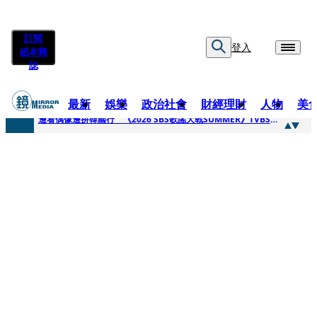
訂閱
登入
紙本雜
誌
最新
娛樂
政治社會
財經理財
人物
美
快訊
邊看偶像邊拚韓國行 《2026 SBS歌謠大戰SUMMER》TVBS直播祭追星福利
快訊
代誌大條火急跳船？ 宏碁派任李文詳接掌兆基屋管2天就喊撤出！
快訊
一句「請回去坐好」 特教生持斷掃把戳女代課老師眼睛大失血近失明