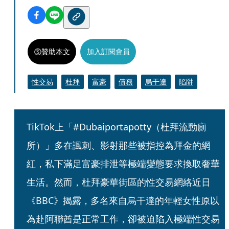
贊助本文
加入訂閱會員
性交易
杜拜
富豪
債務
烏干達
陷阱
TikTok上「#Dubaiportapotty（杜拜流動廁
所）」多在諷刺、影射那些被指控為拜金的網
紅，私下滿足富豪排泄等極端變態要求換取奢華
生活。然而，杜拜豪華街區的性交易網絡近日
《BBC》揭露，多名來自烏干達的年輕女性原以
為赴阿聯酋是正常工作，卻被迫陷入極端性交易