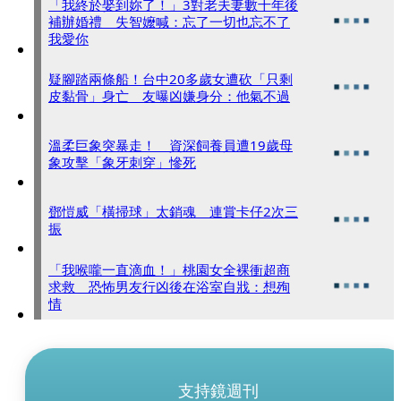
「我終於娶到妳了！」3對老夫妻數十年後
補辦婚禮 失智嬤喊：忘了一切也忘不了
我愛你
疑腳踏兩條船！台中20多歲女遭砍「只剩
皮黏骨」身亡 友曝凶嫌身分：他氣不過
溫柔巨象突暴走！ 資深飼養員遭19歲母
象攻擊「象牙刺穿」慘死
鄧愷威「橫掃球」太銷魂 連賞卡仔2次三
振
「我喉嚨一直滴血！」桃園女全裸衝超商
求救 恐怖男友行凶後在浴室自戕：想殉
情
支持鏡週刊