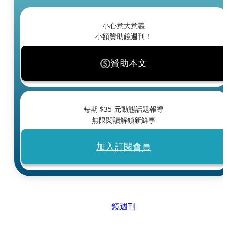
小心意大意義
小額贊助鏡週刊！
贊助本文
每期 $
35
元動態話題報導
無限閱讀解鎖新鮮事
加入訂閱會員
鏡週刊