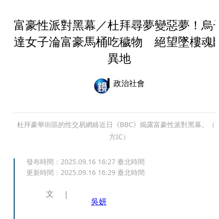
富豪性派對黑幕／杜拜尋夢變惡夢！烏
達女子淪富豪馬桶吃穢物 絕望墜樓魂
異地
政治社會
杜拜豪華街區的性交易網絡近日《BBC》揭露富豪性派對黑幕。（
方IC）
發布時間：
2025.09.16 16:27
臺北時間
更新時間：
2025.09.16 16:29
臺北時間
文
吳妍