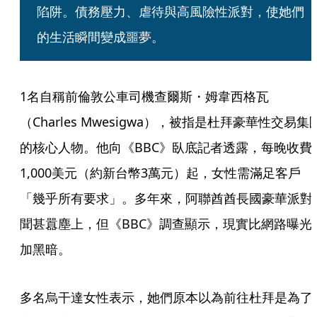
陷阱。債務壓力、虐待與高風險性派對，使她們
的生活瞬間變成噩夢。
1名自稱前倫敦公車司機查爾斯・姆韋西格瓦
（Charles Mwesigwa），被指是杜拜豪華性交易集
的核心人物。他向《BBC》臥底記者透露，每晚收費
1,000美元（約新台幣3萬元）起，女性需滿足客戶
「幾乎所有要求」。多年來，阿聯酋酋長國豪華派對
聞甚囂塵上，但《BBC》調查顯示，現實比網路曝光
加黑暗。
多名烏干達女性表示，她們原本以為前往杜拜是為了