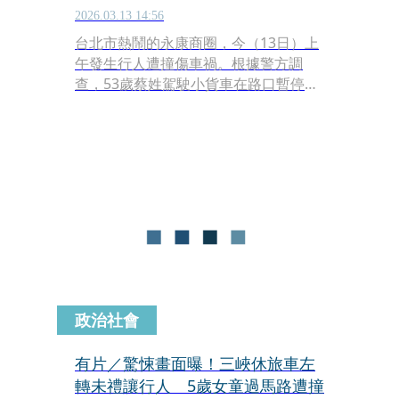
2026.03.13 14:56
台北市熱鬧的永康商圈，今（13日）上
午發生行人遭撞傷車禍。根據警方調
查，53歲蔡姓駕駛小貨車在路口暫停，
禮讓80歲的張姓老翁步行通過班馬線，
但起步左轉彎時，疑似未持續留意行人
動態，加上「A柱擋視線」，前車頭不
慎碰撞張姓老翁，所幸只是右腳輕微擦
挫傷。大安分局警方到場，由於雙方已
達成賠償共識，警方以「自行和解」輕
微車損案件處理。
政治社會
有片／驚悚畫面曝！三峽休旅車左
轉未禮讓行人 5歲女童過馬路遭撞