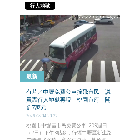
行人地獄
最新
有片／中壢免費公車撞飛市民！議
員轟行人地獄再現 桃園市府：開
罰7萬元
2026.08.04 20:27
桃園市中壢區市民免費公車L209週日
（2日）下午3點多，行經中壢區新生路
左轉環北路時，竟沒有減速，甚至還疑