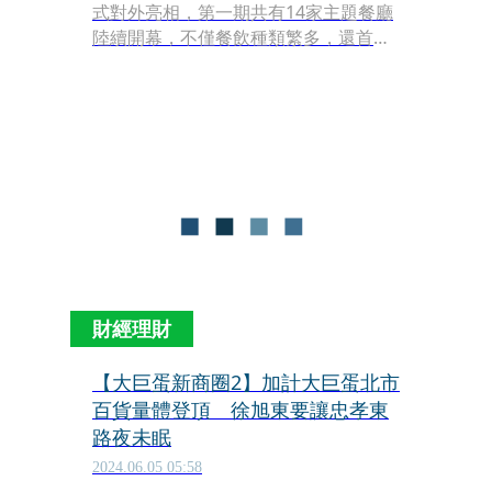
式對外亮相，第一期共有14家主題餐廳
陸續開幕，不僅餐飲種類繁多，還首度
規劃營業到淩晨甚至24小時的餐廳，為
東區「夜食尚」揭開新的序幕。
財經理財
【大巨蛋新商圈2】加計大巨蛋北市
百貨量體登頂 徐旭東要讓忠孝東
路夜未眠
2024.06.05 05:58