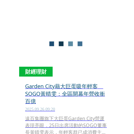
運，以及遠百寶慶店重建案預計3年後
開幕。持續優化既有店點外，也將積極
尋找新據點與展店機會。
財經理財
Garden City藉大巨蛋吸年輕客
SOGO黃晴雯：全區開幕年營收衝
百億
2025.09.26 09:20
遠百集團旗下大巨蛋Garden City營運
表現亮眼，25日出席活動的SOGO董事
長黃晴雯表示，年輕客群已成消費主