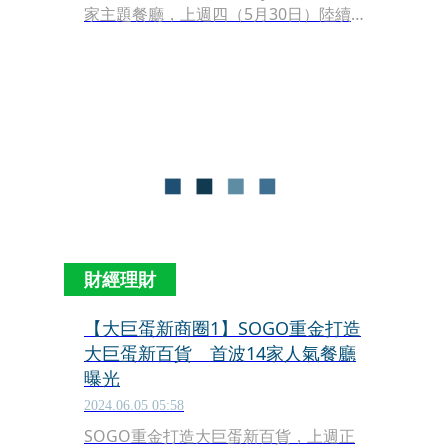
家主題餐廳，上週四（5月30日）陸續
開幕，看好串連台北東區及信義區的
「夜經濟」，首度規劃24小時的餐廳，
遠東SOGO董事長黃晴雯信心滿滿地表
示：「預估14家餐廳1年可以創造8億元
營業額！」
財經理財
【大巨蛋新商圈1】SOGO重金打造
大巨蛋新百貨 首波14家人氣餐廳
曝光
2024.06.05 05:58
SOGO重金打造大巨蛋新百貨，上週正