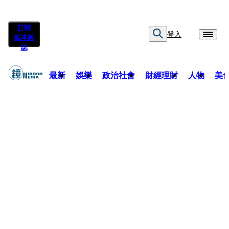
訂閱
登入
紙本雜
誌
最新
娛樂
政治社會
財經理財
人物
美