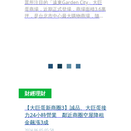
眾所注目的「遠東Garden City」大巨
蛋商場，近期正式登場，商場面積3.6萬
坪，是台北市中心最大購物商場，隨著
新商場加入，也讓遠東集團在台北市的
百貨量體一舉登頂。而遠東集團大家長
徐旭東的目標是，希望可以串連商圈，
要讓忠孝東路夜未眠。
財經理財
【大巨蛋新商圈3】誠品、大巨蛋接
力24小時營業 鄰近商圈空屋降租
金飆漲3成
2024.06.05 05:58