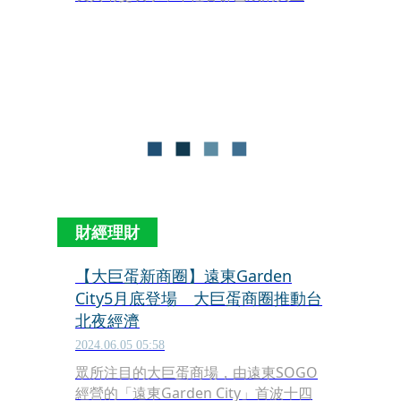
力，目前營運的C區、D區約有80%為新
客群，其中40歲以下客群占七成、50歲
以下占四成；對於全區開幕後的業績表
現，她樂觀預期可上看100億元。
財經理財
【大巨蛋新商圈】遠東Garden
City5月底登場 大巨蛋商圈推動台
北夜經濟
2024.06.05 05:58
眾所注目的大巨蛋商場，由遠東SOGO
經營的「遠東Garden City」首波十四