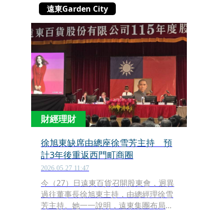
遠東Garden City
財經理財
徐旭東缺席由總座徐雪芳主持 預
計3年後重返西門町商圈
2026.05.27 11:47
今（27）日遠東百貨召開股東會，迥異
過往董事長徐旭東主持，由總經理徐雪
芳主持。她一一說明，遠東集團布局，
包括遠東Garden City拿到執照後即營