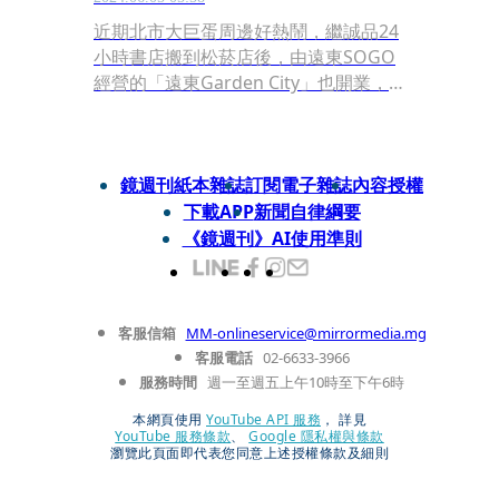
近期北市大巨蛋周邊好熱鬧，繼誠品24
小時書店搬到松菸店後，由遠東SOGO
經營的「遠東Garden City」也開業，
讓周邊商圈發生變化，不僅鄰近商圈空
屋率下降，更帶動店面租金攀升。
鏡週刊紙本雜誌
訂閱電子雜誌
內容授權
下載APP
新聞自律綱要
《鏡週刊》AI使用準則
客服信箱
MM-onlineservice@mirrormedia.mg
客服電話
02-6633-3966
服務時間
週一至週五上午10時至下午6時
本網頁使用
YouTube API 服務
， 詳見
YouTube 服務條款
、
Google 隱私權與條款
瀏覽此頁面即代表您同意上述授權條款及細則