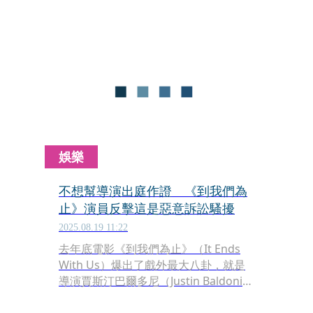
with Us）導演兼男主角賈斯汀巴多尼
（Justin Baldoni）控告誹謗的官司，因
為原告遲遲沒有遞交訴狀，法官正式裁
定求償4億美金元的毀謗官司不成立。
娛樂
不想幫導演出庭作證 《到我們為
止》演員反擊這是惡意訴訟騷擾
2025.08.19 11:22
去年底電影《到我們為止》（It Ends
With Us）爆出了戲外最大八卦，就是
導演賈斯汀巴爾多尼（Justin Baldoni）
跟女女主角布蕾克萊芙莉（Blake