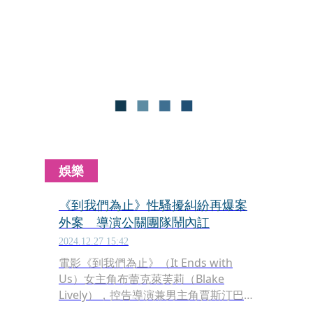
演兼男主角賈斯汀巴多尼（Justin
Baldoni）幕後嚴重失和，並指控對方
雇用公關專家在網路上帶風向、打擊她
的聲譽，如今事件越也越烈，連報導此
案的《紐約時報》也被賈斯汀控告，求
償美金2億5千萬元。
娛樂
《到我們為止》性騷擾糾紛再爆案
外案 導演公關團隊鬧內訌
2024.12.27 15:42
電影《到我們為止》（It Ends with
Us）女主角布蕾克萊芙莉（Blake
Lively），控告導演兼男主角賈斯汀巴
爾多尼（Justin Baldoni）性騷擾事件，