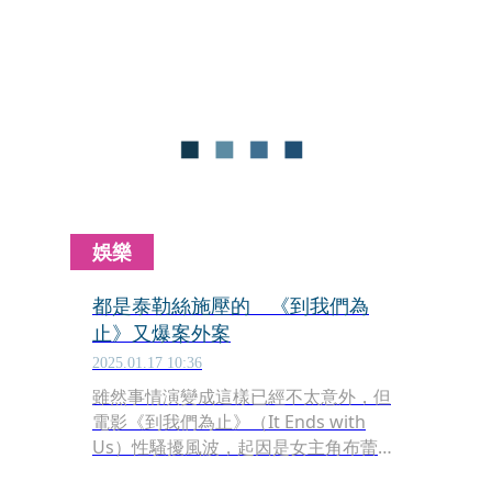
Baldoni）保障當之無愧。就在雙方戶
告性騷擾跟毀謗之後，賈斯汀的律師又
丟出所謂的影片證據給爆料網站TMZ，
但女方律師隨即回擊，影片恰好證實了
她的說法。
娛樂
都是泰勒絲施壓的 《到我們為
止》又爆案外案
2025.01.17 10:36
雖然事情演變成這樣已經不太意外，但
電影《到我們為止》（It Ends with
Us）性騷擾風波，起因是女主角布蕾克
萊芙莉（Blake Lively）與導演兼男主角