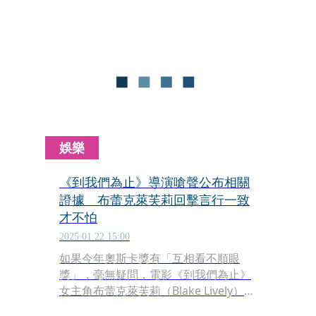
布蕾克的毀謗官司，預計在2026年3月
展開，但布蕾克的好友泰勒絲（Taylor
Swift）也被傳喚作證，讓她覺得這一切
都扯太遠了。
娛樂
《到我們為止》導演嗆聲公布相關
證據 布蕾克萊芙莉回擊言行一致
才不怕
2025.01.22 15:00
如果今年奧斯卡獎有「互相看不順眼
獎」，毫無疑問，電影《到我們為止》
女主角布蕾克萊芙莉（Blake Lively）與
導演兼男主角賈斯汀巴多尼（Justin