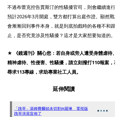
不過布蕾克控告賈斯汀的性騷擾官司，則會繼續進行
預計2026年3月開庭，雙方都打算出庭作證。顯然戰
會漸漸回到事件本身，就是到底拍戲時的各種不和跟
止，是否究竟涉及性騷擾？這才是大家想要知道的。
★ 《鏡週刊》關心您：若自身或旁人遭受身體虐待、
精神虐待、性侵害、性騷擾，請立刻撥打110報案，
尋求113專線，求助專業社工人員。
延伸閱讀
「跩哥」湯姆費爾頓未切割JK羅琳 電視版
跩哥演員宣佈了