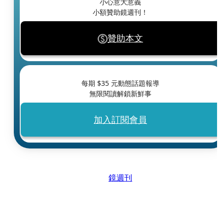
小心意大意義
小額贊助鏡週刊！
贊助本文
每期 $
35
元動態話題報導
無限閱讀解鎖新鮮事
加入訂閱會員
鏡週刊