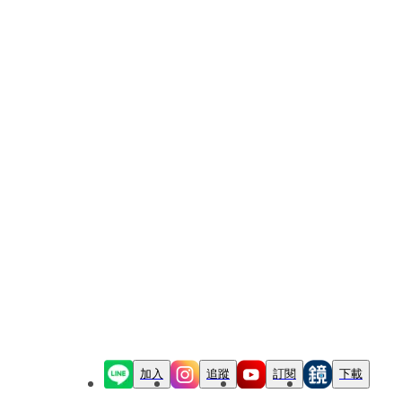
加入
追蹤
訂閱
下載