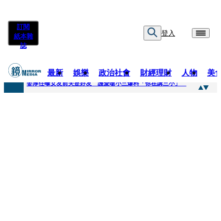
訂閱
登入
紙本雜
誌
最新
娛樂
政治社會
財經理財
人物
美
快訊
姜厚任曝女友前夫是好友 護愛嗆小三爆料「你在講三小」
快訊
劉畊宏將登《披荊斬棘》call周杰倫求救 周董「3字建議」他無奈：這不是健美比賽！
快訊
【台中戰局特輯】何欣純支持度暴增 藍營民調老劇本急救援