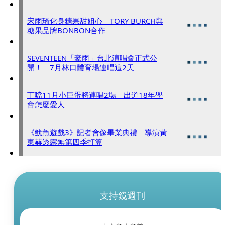
宋雨琦化身糖果甜姐心 TORY BURCH與
糖果品牌BONBON合作
SEVENTEEN「豪雨」台北演唱會正式公
開！ 7月林口體育場連唱這2天
丁噹11月小巨蛋將連唱2場 出道18年學
會怎麼愛人
《魷魚遊戲3》記者會像畢業典禮 導演黃
東赫透露無第四季打算
支持鏡週刊