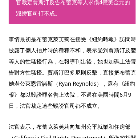
官裁定賈斯汀反告布蕾克等人求償4億美金元的
毀謗官司打不成。
事情最初是布蕾克萊芙莉在接受《紐約時報》訪問時
披露了倆人拍片時的種種不和，表示受到賈斯汀及製
等人的性騷擾行為，在報導刊出後，她也加碼上法院
告對方性騷擾。賈斯汀巴多尼則反擊，直接把布蕾克
她老公萊恩雷諾斯（Ryan Reynolds），還有《紐約
報》都以毀謗罪名告上法院，不過在美國時間6月9
日，法官裁定這些毀謗官司都不成立。
法官表示，布蕾克萊芙莉向加州公平就業和住房部 
（California Civil Rights Department）所做的相