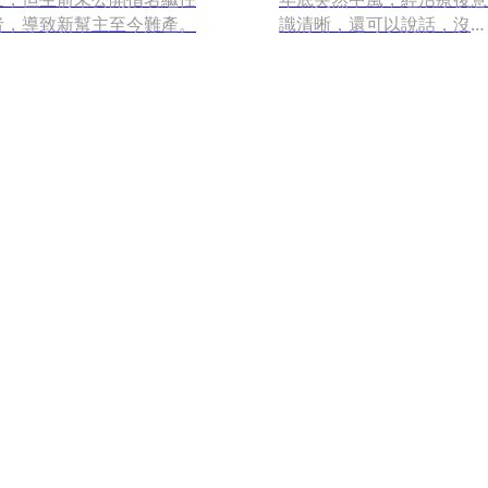
者，導致新幫主至今難產。
識清晰，還可以說話，沒想
到出院後2個月、今年春節
年夜陷入昏迷，經緊急送醫
搶救多日，上月4日不幸過
世，享壽75歲。