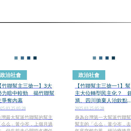
政治社會
政治社會
【竹聯幫主三搶一】3大
【竹聯幫主三搶一1】幫
勢力暗中較勁 揭竹聯幫
主大位轉型民主化？ 
主爭奪內幕
馗、四川拋棄人治欽點
由曝光
025.03.25 05:28
2025.03.25 05:28
台灣最大幫派竹聯幫的幫主
身為台灣第一大幫派竹聯幫
「么么」黃少岑，上個月過
幫主的「么么」黃少岑，去
世，但生前未公開指名繼任
年底突然中風，經治療後意