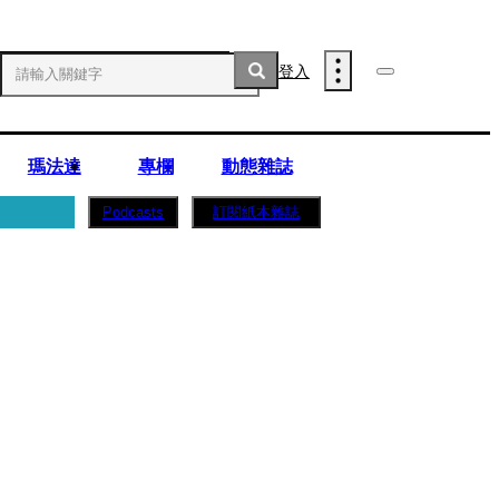
登入
瑪法達
專欄
動態雜誌
訂閱紙本雜誌
Podcasts