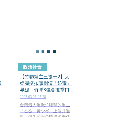
政治社會
【竹聯幫主三搶一2】大
鍾
嫂團挺扣頭劃清「統毒」
理
界線 竹聯3強各擁堂口
暗潮凶
2025.03.25 05:28
台灣最大幫派竹聯幫的幫主
「么么」黃少岑，上個月過
世，但生前未公開指名繼任