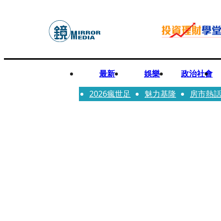
最新
娛樂
政治社會
2026瘋世足
魅力基隆
房市熱