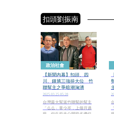
扣頭劉振南
政治社會
【新聞內幕】扣頭、四
川、鍾馗三強拚大位 竹
聯幫主之爭暗潮洶湧
2025.03.25 05:28
2
台灣最大幫派竹聯幫的幫主
「么么」黃少岑，上個月過
世，但生前未公開指名繼任