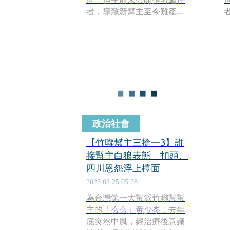
者，導致新幫主至今難產。
本刊調查，么么屬意的愛堂
前堂主「扣頭」劉振南，有
首任幫主陳啟禮夫人、么么
夫人及直屬么么的「靜安
會」支持；青堂前堂主「四
川」高世川則獲仁堂等堂口
力挺；地堂前堂主「鍾馗」
李宗奎除了有地堂支持，更
打出「只做4年、建立幫主選
政治社會
舉制度」的口號，爭取各堂
口認同。竹聯幫主之爭三強
【竹聯幫主三搶一3】誰
鼎立，暗潮洶湧，檢警高度
接幫主白狼表態 扣頭、
關注，避免擦槍走火。
四川恩怨浮上檯面
2025.03.25 05:28
為台灣第一大幫派竹聯幫幫
主的「么么」黃少岑，去年
底突然中風，經治療後意識