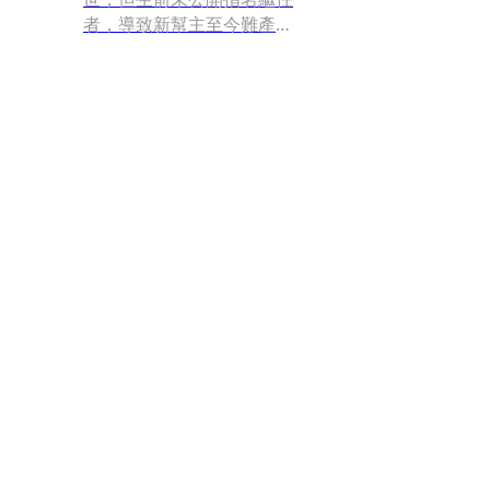
者，導致新幫主至今難產。
小
目前被點名者包括愛堂前堂
主「扣頭」劉振南、青堂前
堂主「四川」高世川、地堂
前堂主「鍾馗」李宗奎等3
人。