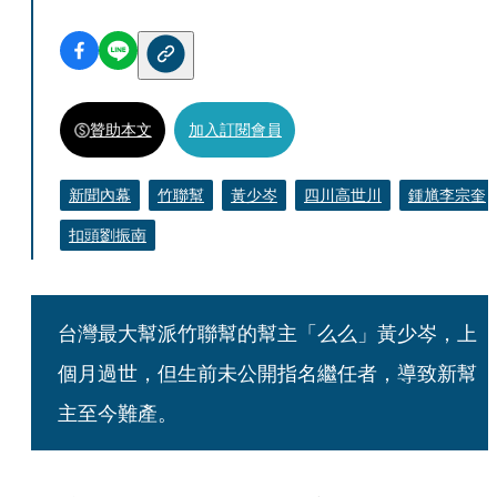
贊助本文
加入訂閱會員
新聞內幕
竹聯幫
黃少岑
四川高世川
鍾馗李宗奎
扣頭劉振南
台灣最大幫派竹聯幫的幫主「么么」黃少岑，上
個月過世，但生前未公開指名繼任者，導致新幫
主至今難產。