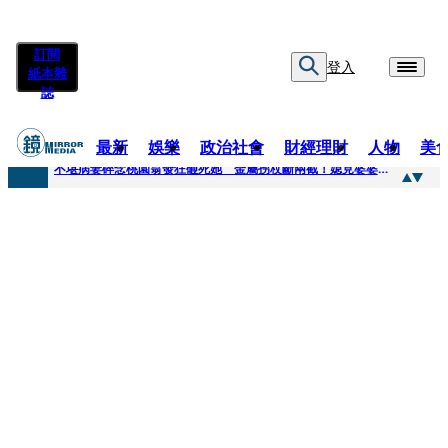
訂閱
登入
紙本雜
誌
最新
娛樂
政治社會
財經理財
人物
美
快訊
不堪病妻碎念桃園翁發狂砸死她 金屬拐杖斷兩截！媳見婆婆屍右臉全爛
快訊
廖峻中風前妻「父親節餵飯照顧」 兒曬溫馨背影感慨：不計前嫌的真愛
快訊
與AOP仲裁案二階段判斷出爐 藥華藥：財務、業務無重大影響