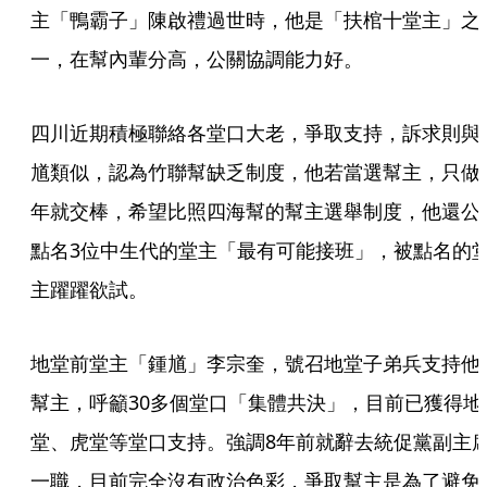
主「鴨霸子」陳啟禮過世時，他是「扶棺十堂主」之
一，在幫內輩分高，公關協調能力好。
四川近期積極聯絡各堂口大老，爭取支持，訴求則與
馗類似，認為竹聯幫缺乏制度，他若當選幫主，只做
年就交棒，希望比照四海幫的幫主選舉制度，他還公
點名3位中生代的堂主「最有可能接班」，被點名的
主躍躍欲試。
地堂前堂主「鍾馗」李宗奎，號召地堂子弟兵支持他
幫主，呼籲30多個堂口「集體共決」，目前已獲得地
堂、虎堂等堂口支持。強調8年前就辭去統促黨副主
一職，目前完全沒有政治色彩，爭取幫主是為了避免