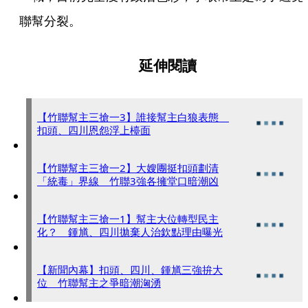
聯幫分裂。
延伸閱讀
【竹聯幫主三搶一3】誰接幫主白狼表態
扣頭、四川恩怨浮上檯面
【竹聯幫主三搶一2】大嫂團挺扣頭劃清
「統毒」界線 竹聯3強各擁堂口暗潮凶
【竹聯幫主三搶一1】幫主大位轉型民主
化？ 鍾馗、四川拋棄人治欽點理由曝光
【新聞內幕】扣頭、四川、鍾馗三強拚大
位 竹聯幫主之爭暗潮洶湧