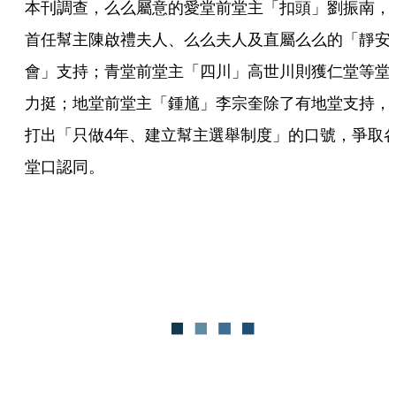
本刊調查，么么屬意的愛堂前堂主「扣頭」劉振南，
首任幫主陳啟禮夫人、么么夫人及直屬么么的「靜安
會」支持；青堂前堂主「四川」高世川則獲仁堂等堂
力挺；地堂前堂主「鍾馗」李宗奎除了有地堂支持，
打出「只做4年、建立幫主選舉制度」的口號，爭取
堂口認同。