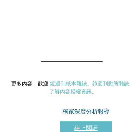
更多內容，歡迎
鏡週刊紙本雜誌
、
鏡週刊動態雜誌
了解內容授權資訊
。
獨家深度分析報導
線上閱讀