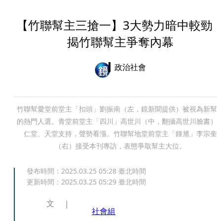
【竹聯幫主三搶一】3大勢力暗中較
揭竹聯幫主爭奪內幕
政治社會
竹聯幫愛堂前堂主「扣頭」劉振南（左，鏡新聞提供）被視為新幫
的熱門人選。青堂前堂主「四川」高世川（中，翻攝高世川臉書）
仁堂、天堂支持，聲勢看漲。竹聯幫地堂前堂主「鍾馗」李宗奎
（右）接受本刊專訪，表態爭取幫主大位。
發布時間：
2025.03.25 05:28
臺北時間
更新時間：
2025.03.25 05:29
臺北時間
文
社會組