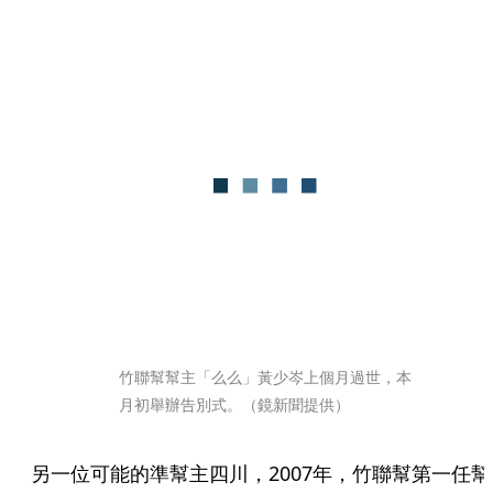
竹聯幫幫主「么么」黃少岑上個月過世，本
月初舉辦告別式。（鏡新聞提供）
另一位可能的準幫主四川，2007年，竹聯幫第一任幫