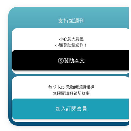
支持鏡週刊
小心意大意義
小額贊助鏡週刊！
贊助本文
每期 $
35
元動態話題報導
無限閱讀解鎖新鮮事
加入訂閱會員