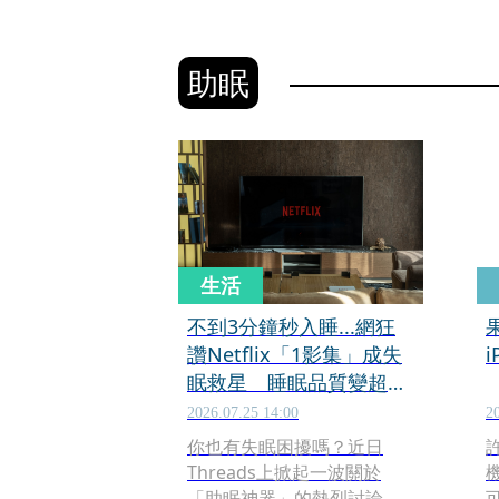
助眠
生活
不到3分鐘秒入睡...網狂
讚Netflix「1影集」成失
眠救星 睡眠品質變超
好！連醫師都大推
2026.07.25 14:00
2
你也有失眠困擾嗎？近日
Threads上掀起一波關於
「助眠神器」的熱烈討論，