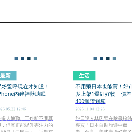
最新
生活
果粉驚呼現在才知道！
不用飛日本也能買！好
iPhone內建神器助眠
多上架1爆紅好物 價差
400網讚划算
026.05.22 12:46
2025.11.04 12:26
許多人通勤、工作離不開耳
旅日達人林氏璧在臉書粉絲
機，但真正能提升專注力的
專頁「日本自助旅遊中毒
可能是「白噪音」。近期有
者」分享，美式賣場好市多