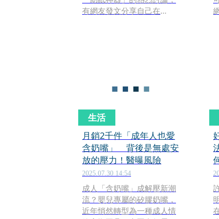
有網友發文分享自己在
網
Netflix上隨意點開一部名為
《安眠指南》（Headspace
Guide to Sleep）的影集，
原本只是想打發時間，未料
竟連第1集都還沒看完就「睡
死」。神奇的實測經驗曝光
後，立刻引來大批曾受睡眠
障礙所苦的網友附和，更被
封為實至名歸的「催眠神
生活
劇」。
月銷2千件「成年人也愛
含奶嘴」 背後是無處安
放的壓力！醫曝風險
2025.07.30 14:54
2
成人「含奶嘴」成解壓新潮
流？嬰兒專屬的矽膠奶嘴，
近年悄然轉型為一種成人情