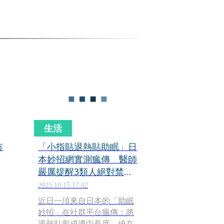
生活
市
「小指貼退熱貼助眠」日
本妙招網實測瘋傳 醫師
嚴厲提醒3類人絕對禁
用！恐致命
2025.10.15 17:02
近日一項來自日本的「助眠
妙招」在社群平台瘋傳：將
退熱貼剪成適中長度，繞在