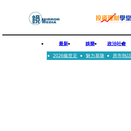
最新
娛樂
政治社會
2026瘋世足
魅力基隆
房市熱