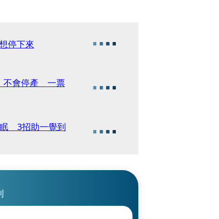
不想停下來
」不會停產 一票
眠 3招助一覺到
刊