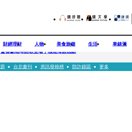
財經理財
人物
美食旅遊
生活
車錶酒
 驚喜獻唱粵語歌全場手機燈海超感動
話題
台北畫刊
房訊發燒榜
防詐鏡區
更多
龍建議小資族這樣配置ETF
持農產原料「標示原產國」入法