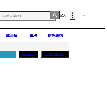
登入
瑪法達
專欄
動態雜誌
訂閱紙本雜誌
Podcasts