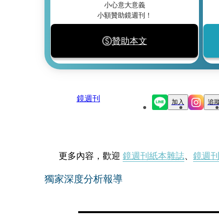
小心意大意義
小額贊助鏡週刊！
贊助本文
鏡週刊
加入
追
更多內容，歡迎
鏡週刊紙本雜誌
、
鏡週
獨家深度分析報導