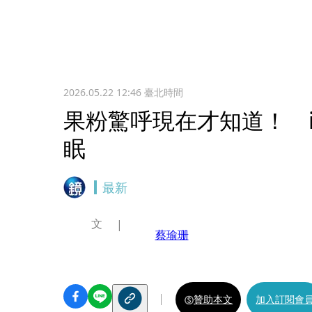
2026.05.22 12:46
臺北時間
果粉驚呼現在才知道！ i
眠
最新
文
蔡瑜珊
贊助本文
加入訂閱會