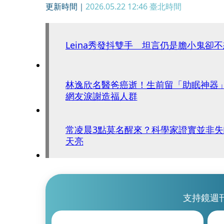
更新時間｜
2026.05.22 12:46
臺北時間
Leina秀發抖雙手 坦言仍是膽小鬼卻
林逸欣名醫爸癌逝！生前留「助眠神器
網友淚謝造福人群
常凌晨3點莫名醒來？科學家證實並非失
天亮
支持鏡週