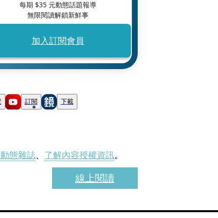
每期 $
35
元動態話題報導
無限閱讀解鎖新鮮事
加入訂閱會員
蹤
訂閱
下載
刊動態雜誌
、
了解內容授權資訊
。
線上閱讀