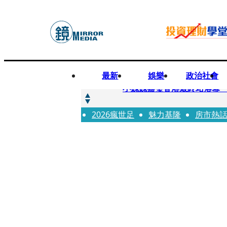
最新
娛樂
政治社會
快訊
小魏魏嘉瑩香港最終站落幕
2026瘋世足
快訊
魅力基隆
房市熱
台股明年有望挑戰5萬 杜金
快訊
杜絕洗產地疑慮 張嘉郡堅