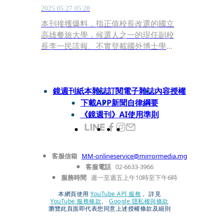
2025.05.27 05:28
本刊接獲爆料，指正值校長改選的國立
高雄餐旅大學，候選人之一的現任副校
長李一民謊報、不實登載國外博士學
位，而校長遴選委員會卻決議讓他免附
國外學歷證明，遭質疑是護航而引發不
滿。對「餐旅博士」頭銜遭質疑造假，
高餐大副校長李一民昨（26日）接受本
鏡週刊紙本雜誌
訂閱電子雜誌
內容授權
刊採訪回應，他在英國培斯禮大學所讀
下載APP
新聞自律綱要
系所是品質中心的餐旅管理組，英國博
《鏡週刊》AI使用準則
士修業跟美國制度不同，不是以修課為
依據，他的論文也以旅館作為研究主
題。
客服信箱
MM-onlineservice@mirrormedia.mg
客服電話
02-6633-3966
服務時間
週一至週五上午10時至下午6時
本網頁使用
YouTube API 服務
， 詳見
YouTube 服務條款
、
Google 隱私權與條款
瀏覽此頁面即代表您同意上述授權條款及細則