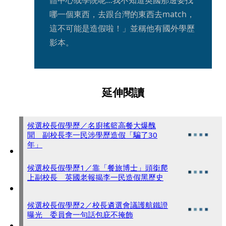
哪一個東西，去跟台灣的東西去match，
這不可能是造假啦！」並稱他有國外學歷
影本。
延伸閱讀
候選校長假學歷／名廚搖籃高餐大爆醜
聞 副校長李一民涉學歷造假「騙了30
年」
候選校長假學歷1／靠「餐旅博士」頭銜爬
上副校長 英國老報揭李一民造假黑歷史
候選校長假學歷2／校長遴選會議護航鐵證
曝光 委員會一句話包庇不掩飾