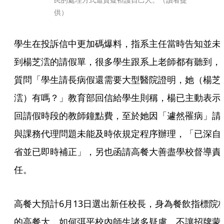
供）
學生在投訴信中更加碼爆料，指系主任當時告知並未
到楊芝澐的請假單，很多學生跟系上老師都有聽到，
質問「學生請長病假還需要大型醫院證明，她（楊芝
澐）有嗎？」教育部回信給學生則稱，楊已主動表示
回請假時段的教師鐘點費，至於她因「遽然罹病」請
與課務代理問題未能及時依規定程序辦理，「已深自
省並已即時補正」，另也函請高餐大善盡學校督導責
任。
高餐大預計6月13日選出新任校長，身為餐飲指標院
的高餐大，如何弭平校內師生諸多疑慮、不讓招牌蒙