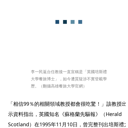
李一民返台任教後一直宣稱是「英國培斯禮
大學餐旅博士」，如今遭質疑涉不實登載學
歷。（翻攝高雄餐旅大學官網）
「相信99％的相關領域教授都會很吃驚！」該教授出
示資料指出，英國知名《蘇格蘭先驅報》（Herald 
Scotland）在1995年11月10日，曾完整刊出培斯禮