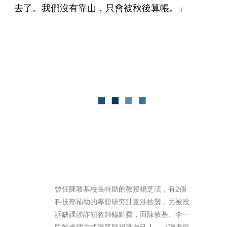
去了。我們沒有靠山，只會被秋後算帳。」
曾任陳敦基校長特助的教授楊芝澐，有2個
科技部補助的專題研究計畫涉抄襲，另被投
訴缺課涉詐領教師鐘點費，而陳敦基、李一
民的處理方式遭質疑袒護自己人。（讀者提