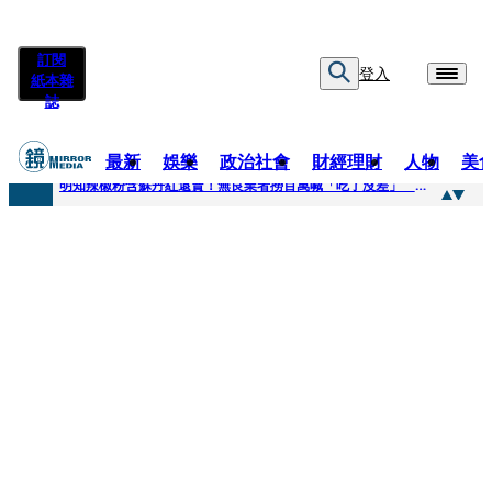
訂閱
登入
紙本雜
誌
最新
娛樂
政治社會
財經理財
人物
美
快訊
明知辣椒粉含蘇丹紅還賣！無良業者撈百萬喊「吃了沒差」 法官打臉判6月不准緩刑
快訊
「無可替代的夥伴離開了我」…張韶涵細數10年時光 悲慟告別：無法相信真的發生了
快訊
又見醫療暴力！耕莘醫院病患失控毆人 院方揭他早是「黑名單」堅決提告