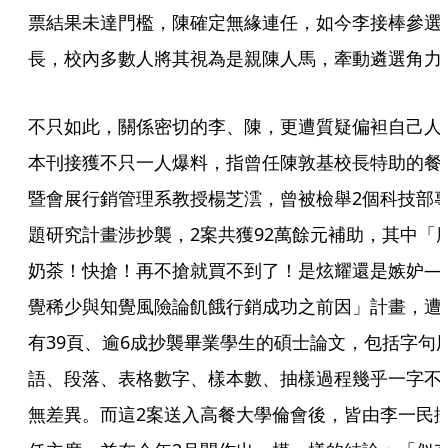
票結果未達門檻，陳確定無緣連任，如今李接棒參選
長，校內多數人將其視為是親陳人馬，牽動遴選角力
不只如此，關係密切的李、陳，更遭質疑偏袒自己人
本刊接獲不只一人爆料，指曾任陳敦基校長特助的餐
暨會展行銷管理系教授楊芝澐，曾被檢舉2個科技部
題研究計畫涉抄襲，2案共獲92萬餘元補助，其中「
奶茶！快搶！再不搶就買不到了！是炫耀還是嫉妒—
覺稀少與知覺風險論飢餓行銷成功之前因」計畫，遭
有39頁、逾6成抄襲畢業學生的碩士論文，包括字句
語、段落、表格數字、樣本數、抽樣過程幾乎一字不
無差異。而這2案送入高餐大學倫會後，皆由李一民