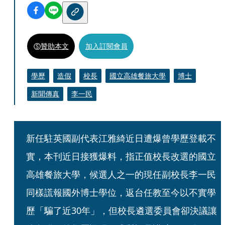
贊助本文
加入訂閱會員
學歷
造假
校長
國立高雄餐旅大學
博士
新聞傳真
李一民
新任駐英國副代表江雅綺近日遭爆曾學歷登載不
實，本刊近日接獲爆料，指正值校長改選的國立
高雄餐旅大學，候選人之一的現任副校長李一民
同樣謊報國外博士學位，返台任教至今以不實學
歷「騙了近30年」，但校長遴選委員會卻決議讓