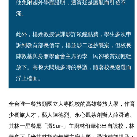
他免附國外學歷證明，遭質疑是護航而引發不
滿。
此外，楊姓教授缺課涉詐領鐘點費，學生多次申
訴到教育部長信箱，楊並涉二起抄襲案，但校長
陳敦基與身兼學倫會主席的李一民卻被質疑輕輕
放下。高餐大悶燒多時的爭議，隨著校長遴選而
浮上檯面。
全台唯一餐旅類國立大專院校的高雄餐旅大學，作育
少餐旅人才，藝人陳德烈、永心鳳茶創辦人薛舜迪、
其林一星餐廳「澀Sur-」主廚林佾華都出自該校，林
華拿下「米其林指南年輕主廚大獎」受訪時並提及：