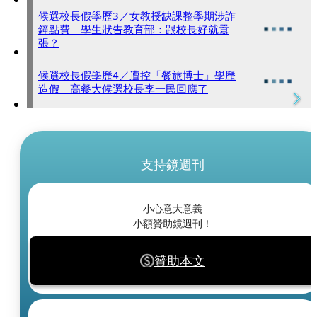
候選校長假學歷3／女教授缺課整學期涉詐
鐘點費 學生狀告教育部：跟校長好就囂
張？
候選校長假學歷4／遭控「餐旅博士」學歷
造假 高餐大候選校長李一民回應了
支持鏡週刊
小心意大意義
小額贊助鏡週刊！
贊助本文