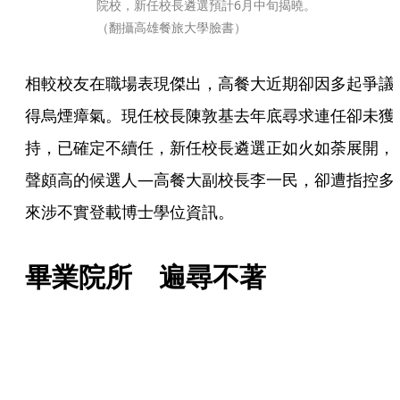
院校，新任校長遴選預計6月中旬揭曉。
（翻攝高雄餐旅大學臉書）
相較校友在職場表現傑出，高餐大近期卻因多起爭議
得烏煙瘴氣。現任校長陳敦基去年底尋求連任卻未獲
持，已確定不續任，新任校長遴選正如火如荼展開，
聲頗高的候選人—高餐大副校長李一民，卻遭指控多
來涉不實登載博士學位資訊。
畢業院所　遍尋不著