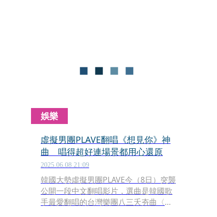
訟後，法院於18日判決網友須賠償5位
成員共計50萬韓元（約新台幣1萬），
成為虛擬偶像產業的重要法律先例。
娛樂
虛擬男團PLAVE翻唱《想見你》神
曲 唱得超好連場景都用心還原
2025.06.08 21:09
韓國大勢虛擬男團PLAVE今（8日）突襲
公開一段中文翻唱影片，選曲是韓國歌
手最愛翻唱的台灣樂團八三夭夯曲〈想
見你想見你想見你〉。開頭和結尾特別