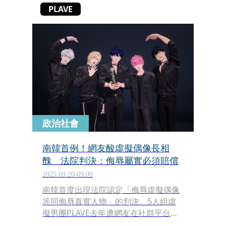
PLAVE
政治社會
南韓首例！網友酸虛擬偶像長相
醜 法院判決：侮辱屬實必須賠償
2025.09.20 09:00
南韓首度出現法院認定「侮辱虛擬偶像
等同侮辱真實人物」的判決。5人組虛
擬男團PLAVE去年遭網友在社群平台多
次辱罵外貌，經紀公司提起損害賠償訴