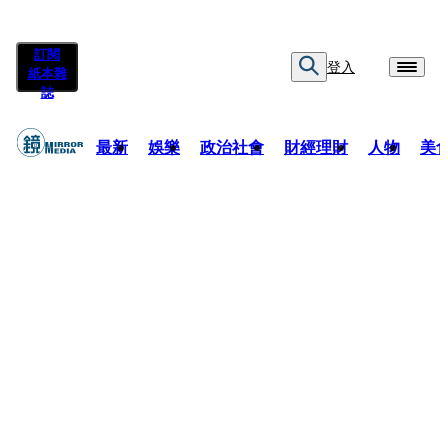
訂閱
登入
紙本雜
誌
最新
娛樂
政治社會
財經理財
人物
美