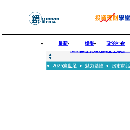
最新
娛樂
政治社會
快訊
NCC無委員唱起獨立空城計 蘋
2026瘋世足
快訊
魅力基隆
房市熱
六強片齊聚桃影 小薰《祖
快訊
8年磨一劍 陳法拉自編自導《