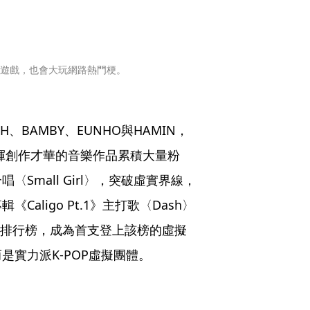
玩遊戲，也會大玩網路熱門梗。
AH、BAMBY、EUNHO與HAMIN，
揮創作才華的音樂作品累積大量粉
〈Small Girl〉，突破虛實界線，
ligo Pt.1》主打歌〈Dash〉
 200》排行榜，成為首支登上該榜的虛擬
實力派K-POP虛擬團體。