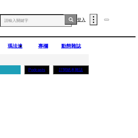
登入
瑪法達
專欄
動態雜誌
訂閱紙本雜誌
Podcasts