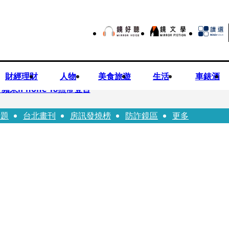
財經理財
人物
美食旅遊
生活
車錶酒
果iPhone 18照常登台
話題
台北畫刊
房訊發燒榜
防詐鏡區
更多
先鬼》回桃影娘家 《長安的荔枝》桃影加映一票難求
Bloodline》進軍多倫多 柯林法洛姊弟相挺