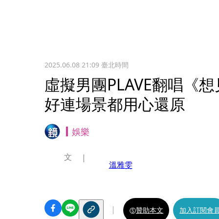
2025.06.08 21:09
臺北時間
虛擬男團PLAVE翻唱《
好連場景都用心還原
娛樂
文
溫雅雯
贊助本文
加入訂閱會