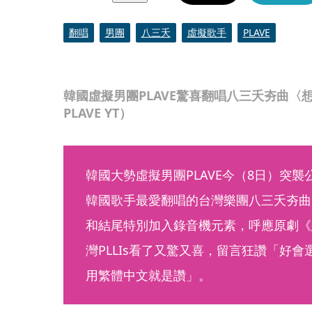
翻唱
男團
八三夭
虛擬歌手
PLAVE
韓國虛擬男團PLAVE驚喜翻唱八三夭夯曲〈
PLAVE YT）
韓國大勢虛擬男團PLAVE今（8日）突
韓國歌手最愛翻唱的台灣樂團八三夭夯曲
和結尾特別加入錄音機元素，呼應原劇《
灣PLLIs看了又驚又喜，留言狂讚「好
用繁體中文就是讚」。