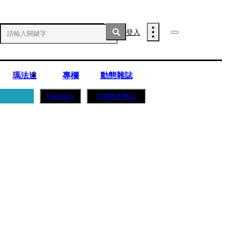
登入
瑪法達
專欄
動態雜誌
訂閱紙本雜誌
Podcasts