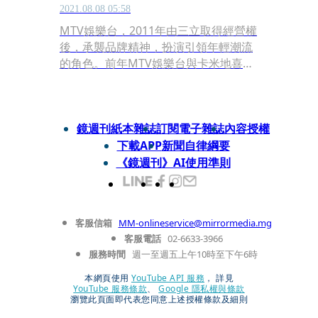
2021.08.08 05:58
MTV娛樂台，2011年由三立取得經營權
後，承襲品牌精神，扮演引領年輕潮流
的角色。前年MTV娛樂台與卡米地喜劇
俱樂部合作，打造《零捌卡好笑》網路
喜劇頻道，不但成功增加聲量，更塑造
成為IP品牌。
鏡週刊紙本雜誌
訂閱電子雜誌
內容授權
下載APP
新聞自律綱要
《鏡週刊》AI使用準則
客服信箱
MM-onlineservice@mirrormedia.mg
客服電話
02-6633-3966
服務時間
週一至週五上午10時至下午6時
本網頁使用
YouTube API 服務
， 詳見
YouTube 服務條款
、
Google 隱私權與條款
瀏覽此頁面即代表您同意上述授權條款及細則