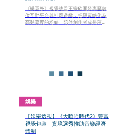
《樂團祭》視覺總監王宗欣開發專屬數
位互動平台與社群遊戲，把觀眾轉化為
高黏著度的粉絲，陪伴創作者成長茁
壯，成為他們的堅強後盾。
娛樂
【娛樂透視】《大嘻哈時代2》豐富
視覺包裝 實境選秀推助音樂經濟
體制