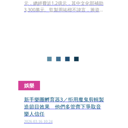
元，總經費近1.2億元，其中文化部補助
3,300萬元。監製周祐楷不諱言，籌資過
程不易，因為是新成立的公司，且節目
類型以養成為核心，是台灣首創，初期
建構成本高，耗費不少心力說服投資
方。
娛樂
新手樂團孵育器3／拒用魔鬼剪輯製
造節目效果 他們多管齊下爭取音
樂人信任
2026.03.16 10:24