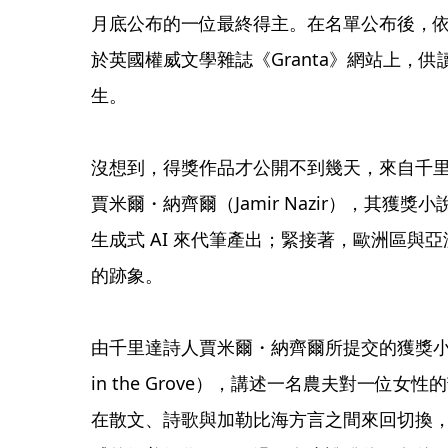
月底公布的一位最終得主。在名單公布後，
於英國權威文學雜誌《Granta》網站上，
生。
沒想到，得獎作品才公開不到幾天，來自千
賈米爾・納齊爾（Jamir Nazir），其獲
生成式 AI 來代筆產出；緊接著，歐洲區與亞
的跡象。
由千里達詩人賈米爾・納齊爾所提交的獲獎小說《
in the Grove），講述一名農夫對一位
在散文、詩歌與加勒比海方言之間來回切換