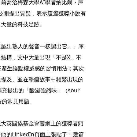
前喬治梅森大學AI學者納比爾・庫
群媒體上公開提出質疑，表示這篇獲獎小說有
了大量的科技足跡。
能像認出熟人的聲音一樣認出它。」庫
型結構，文中大量出現「不是X，不
來產生論點權威感的習慣用法；其次
被提及、並在整個故事中頻繁出現的
充提出的「酸澀強烈味」（sour
時的常見用語。
在大英國協基金會官網上的獲獎者頭
LinkedIn頁面上張貼了十幾篇