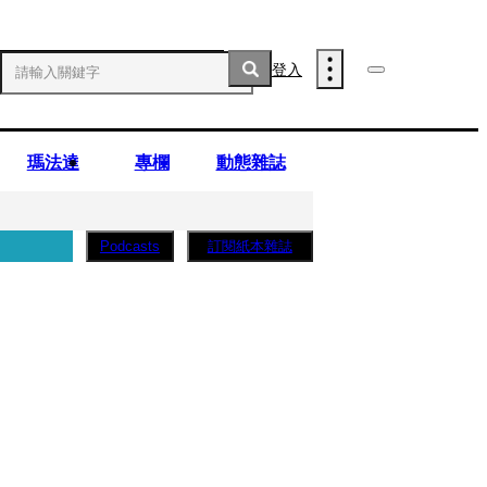
登入
瑪法達
專欄
動態雜誌
訂閱紙本雜誌
Podcasts