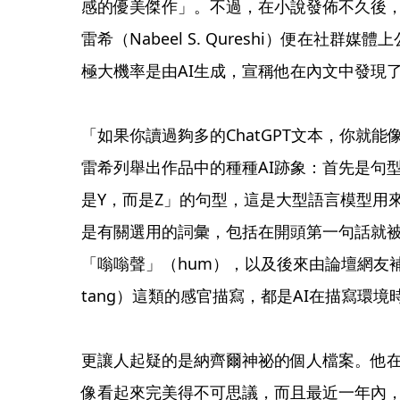
感的優美傑作」。不過，在小說發佈不久後，
雷希（Nabeel S. Qureshi）便在社
極大機率是由AI生成，宣稱他在內文中發現
「如果你讀過夠多的ChatGPT文本，你就
雷希列舉出作品中的種種AI跡象：首先是句
是Y，而是Z」的句型，這是大型語言模型用
是有關選用的詞彙，包括在開頭第一句話就
「嗡嗡聲」（hum），以及後來由論壇網友補
tang）這類的感官描寫，都是AI在描寫環境
更讓人起疑的是納齊爾神祕的個人檔案。他
像看起來完美得不可思議，而且最近一年內，他的