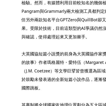
檢驗。然而，有媒體利用目前較知名的幾個
Pangram與Grammarly兩大檢測工具都
但另外兩款知名平台GPTZero與QuillB
果。受限於技術，目前這類型的AI爭議仍然
與確認，使得處理起來又更加棘手。
大英國協短篇小說獎的前身為大英國協作家
的故事》作者瑪格麗特・愛特伍（Margaret
（J.M. Coetzee）等文學巨擘皆曾獲選為
於鼓勵未發表過的全新短篇小說作品，逐漸
國際跳板。
其賽制將全球國家依地理位置劃分為五大區