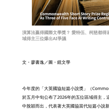
演算法贏得國際文學獎？ 愛特伍、柯慈都得
域得主三位爆出AI爭議
文・廖書逸／圖・鏡文學
今年度的「大英國協短篇小說獎」（Commonwealth
於五月中旬公布了2026年的五位區域得主，
中脫穎而出，代表著大英國協當代短篇小說