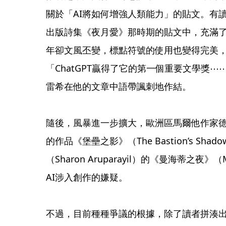
關於「AI將如何增強人類能力」的貼文。有讀
出版詩集《夜月愛》那時期的貼文中，充滿
年卻文風丕變，標點符號的使用也變得完美，
「ChatGPT贏得了它的第一個重要文學獎⋯
雷希在他的文章中語帶諷刺地作結。
隨後，風暴進一步擴大，歐洲區馬爾他作家德米科利（J
的作品《堡壘之影》（The Bastion’s S
（Sharon Aruparayil）的《曼海蒂之夜》（
AI涉入創作的嫌疑。
不過，目前種種爭議的根據，除了讀者拼湊出