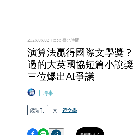
2026.06.02 16:56
臺北時間
演算法贏得國際文學獎？
過的大英國協短篇小說獎
三位爆出AI爭議
時事
鏡週刊
文｜
鏡文學
贊助本文