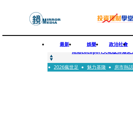
最新
娛樂
政治社會
快訊
南港LaLaport天花板掉
2026瘋世足
快訊
魅力基隆
房市熱
川普又出招！多晶矽產品課15
快訊
美伊衝突要注意！ 台塑四寶