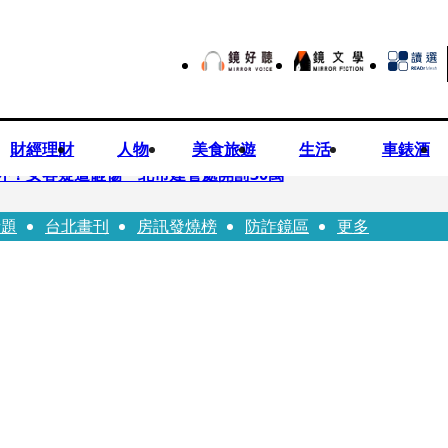
財經理財
人物
美食旅遊
生活
車錶酒
落意外！女客疑遭砸傷 北市建管處開罰30萬
話題
台北畫刊
房訊發燒榜
防詐鏡區
更多
%關稅12月生效 經濟部回應了
7月營收齊揚股價抗跌