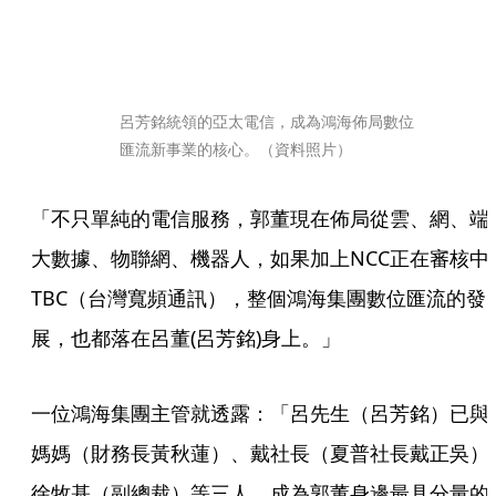
呂芳銘統領的亞太電信，成為鴻海佈局數位
匯流新事業的核心。（資料照片）
「不只單純的電信服務，郭董現在佈局從雲、網、端
大數據、物聯網、機器人，如果加上NCC正在審核中
TBC（台灣寬頻通訊），整個鴻海集團數位匯流的發
展，也都落在呂董(呂芳銘)身上。」
一位鴻海集團主管就透露：「呂先生（呂芳銘）已與
媽媽（財務長黃秋蓮）、戴社長（夏普社長戴正吳）
徐牧基（副總裁）等三人，成為郭董身邊最具分量的