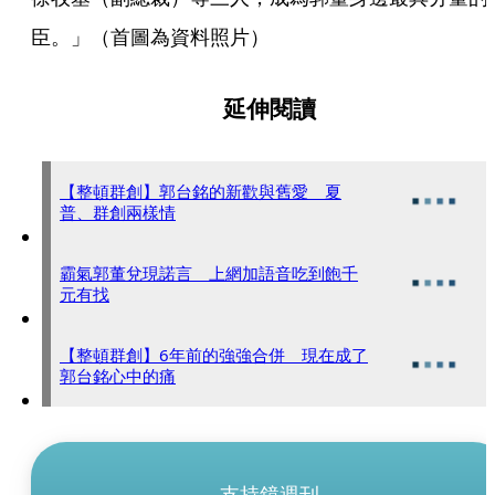
臣。」（首圖為資料照片）
延伸閱讀
【整頓群創】郭台銘的新歡與舊愛 夏
普、群創兩樣情
霸氣郭董兌現諾言 上網加語音吃到飽千
元有找
【整頓群創】6年前的強強合併 現在成了
郭台銘心中的痛
支持鏡週刊