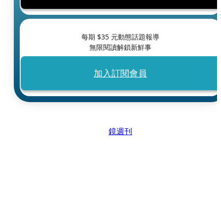
每期 $
35
元動態話題報導
無限閱讀解鎖新鮮事
加入訂閱會員
鏡週刊