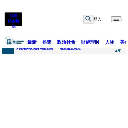
訂閱
登入
紙本雜
誌
最新
娛樂
政治社會
財經理財
人物
美
快訊
李博翔深夜現身商務酒店 一晚豪砸五萬元
快訊
71萬粉YouTuber驟逝！被發現「陳屍同居女友住處」享年36歲 生前曾爆染毒、家暴前妻
快訊
拋「雙AI」施政藍圖！徐欣瑩宣示無縫接軌楊文科 延續五支箭與十大交通建設