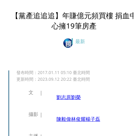
【黨產追追追】年賺億元頻買樓 捐血
心擁19筆房產
最新
發布時間：
2017.01.11 05:10
臺北時間
更新時間：
2023.09.12 20:22
臺北時間
文
劉志原
劉榮
攝影
陳毅偉
林俊耀
楊子磊