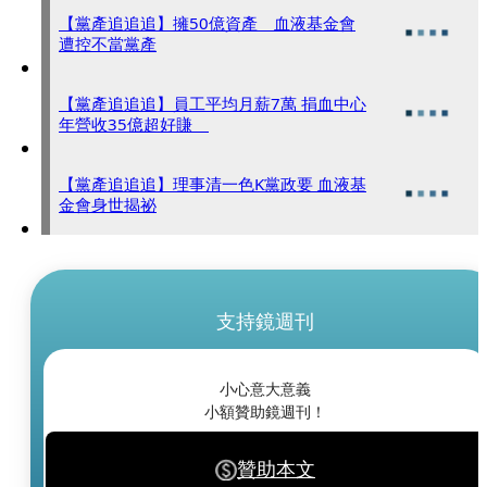
【黨產追追追】擁50億資產 血液基金會
遭控不當黨產
【黨產追追追】員工平均月薪7萬 捐血中心
年營收35億超好賺
【黨產追追追】理事清一色K黨政要 血液基
金會身世揭祕
支持鏡週刊
小心意大意義
小額贊助鏡週刊！
贊助本文