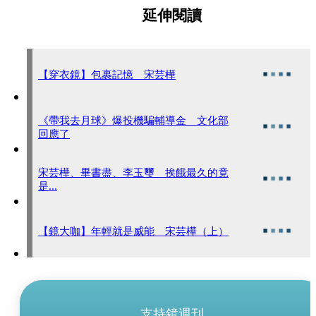
延伸閱讀
【穿衣鏡】包裹記憶 宋芸樺
《帶我去月球》爆投機騙輔導金 文化部
回應了
宋芸樺、畢書盡、李玉璽 挨餓最久的竟
是...
【鏡大咖】年輕就是威能 宋芸樺（上）
支持鏡週刊