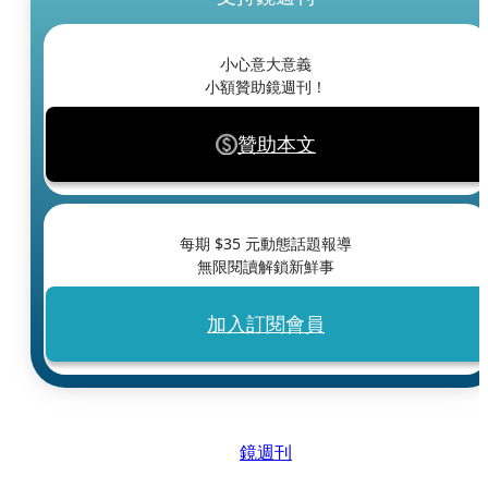
小心意大意義
小額贊助鏡週刊！
贊助本文
每期 $
35
元動態話題報導
無限閱讀解鎖新鮮事
加入訂閱會員
鏡週刊