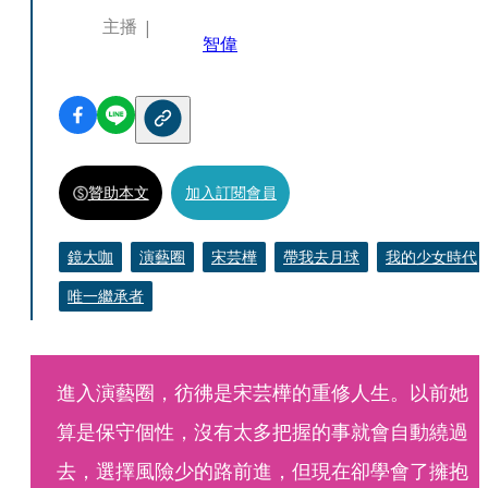
主播
智偉
贊助本文
加入訂閱會員
鏡大咖
演藝圈
宋芸樺
帶我去月球
我的少女時代
唯一繼承者
進入演藝圈，彷彿是宋芸樺的重修人生。以前她
算是保守個性，沒有太多把握的事就會自動繞過
去，選擇風險少的路前進，但現在卻學會了擁抱