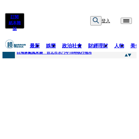
訂閱
登入
紙本雜
誌
最新
娛樂
政治社會
財經理財
人物
美
快訊
白海豚颱風來襲 台北市水門今18時執行拖吊
快訊
AKIRA台北唱到一半突收兒子告白「爸爸I LOVE YOU」 驚喜林志玲同步曝光父親節「披薩蛋糕」
快訊
獨家／TWICE Mina一進華山「天空秒變臉」！ONCE狂風暴雨死守 畫面曝光2.5萬人笑翻