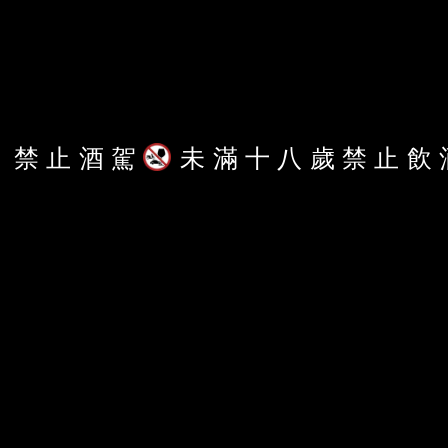
獨家深度分析報導
線上閱讀
禁
止
酒
駕
未
滿
十
八
歲
禁
止
飲
鏡週刊紙本雜誌
訂閱電子雜誌
內容授權
下載APP
新聞自律綱要
《鏡週刊》AI使用準則
客服信箱
MM-onlineservice@mirrormedia.mg
客服電話
02-6633-3966
服務時間
週一至週五上午10時至下午6時
本網頁使用
YouTube API 服務
， 詳見
YouTube 服務條款
、
Google 隱私權與條款
瀏覽此頁面即代表您同意上述授權條款及細則