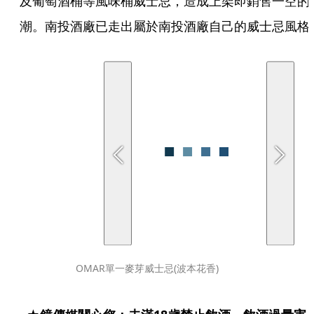
及葡萄酒桶等風味桶威士忌，造成上架即銷售一空的
潮。南投酒廠已走出屬於南投酒廠自己的威士忌風格
OMAR單一麥芽威士忌(波本花香)