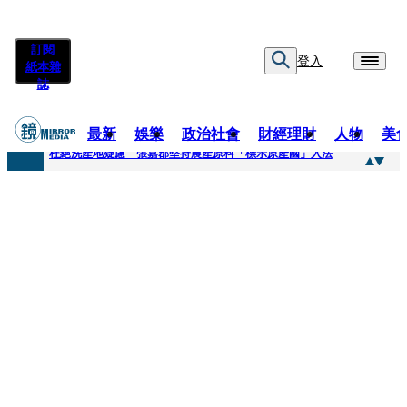
訂閱
登入
紙本雜
誌
最新
娛樂
政治社會
財經理財
人物
美
快訊
杜絕洗產地疑慮 張嘉郡堅持農產原料「標示原產國」入法
快訊
「簽名牆變戰場！」饒河夜市小吃店把簽名塗掉 沈伯洋：舉雙手贊成
快訊
一起往好命路出發1／占星第一品牌 唐綺陽1秒帶入星座世界