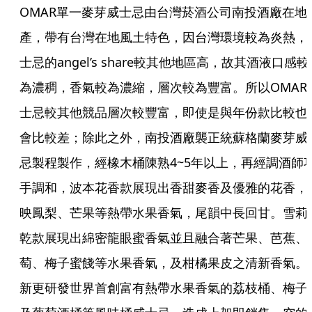
OMAR單一麥芽威士忌由台灣菸酒公司南投酒廠在地
產，帶有台灣在地風土特色，因台灣環境較為炎熱，
士忌的angel’s share較其他地區高，故其酒液口感較
為濃稠，香氣較為濃縮，層次較為豐富。所以OMAR
士忌較其他競品層次較豐富，即使是與年份款比較也
會比較差；除此之外，南投酒廠襲正統蘇格蘭麥芽威
忌製程製作，經橡木桶陳熟4~5年以上，再經調酒師
手調和，波本花香款展現出香甜麥香及優雅的花香，
映鳳梨、芒果等熱帶水果香氣，尾韻中長回甘。雪莉
乾款展現出綿密龍眼蜜香氣並且融合著芒果、芭蕉、
萄、梅子蜜餞等水果香氣，及柑橘果皮之清新香氣。
新更研發世界首創富有熱帶水果香氣的荔枝桶、梅子