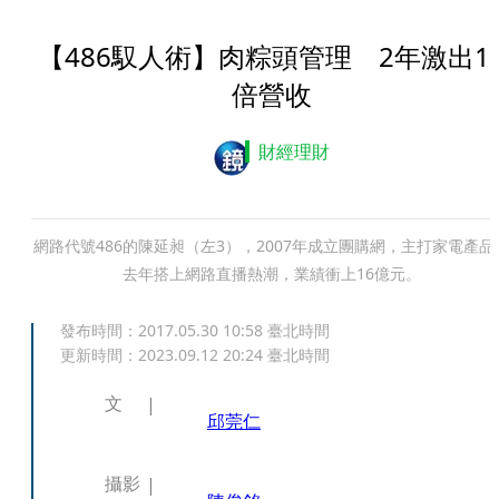
【486馭人術】肉粽頭管理 2年激出1
倍營收
財經理財
網路代號486的陳延昶（左3），2007年成立團購網，主打家電產品
去年搭上網路直播熱潮，業績衝上16億元。
發布時間：
2017.05.30 10:58
臺北時間
更新時間：
2023.09.12 20:24
臺北時間
文
邱莞仁
攝影