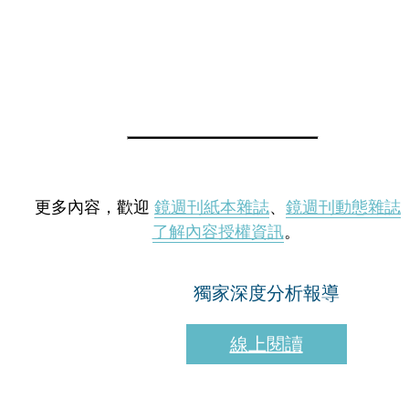
更多內容，歡迎
鏡週刊紙本雜誌
、
鏡週刊動態雜誌
了解內容授權資訊
。
獨家深度分析報導
線上閱讀