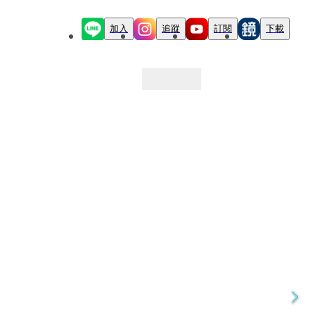
加入
追蹤
訂閱
下載
最新文章