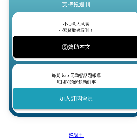
支持鏡週刊
小心意大意義
小額贊助鏡週刊！
贊助本文
每期 $
35
元動態話題報導
無限閱讀解鎖新鮮事
加入訂閱會員
鏡週刊