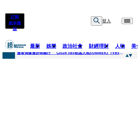
訂閱
登入
紙本雜
誌
最新
娛樂
政治社會
財經理財
人物
美
快訊
邊看偶像邊拚韓國行 《2026 SBS歌謠大戰SUMMER》TVBS直播祭追星福利
快訊
代誌大條火急跳船？ 宏碁派任李文詳接掌兆基屋管2天就喊撤出！
快訊
一句「請回去坐好」 特教生持斷掃把戳女代課老師眼睛大失血近失明