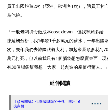
員工出國旅遊2次（亞洲、歐洲各1次），讓員工甘心
為他拚。
「一般老闆拚命做成本cost down，但我寧願多給。
陳延昶分析，我1年發1千多萬元的薪水，一年出國兩
次，去年我們去韓國跟義大利，加起來我頂多花1,70
萬元打死，但以前我只有1個腦袋想怎麼賣東西，現
有30個腦袋幫我想，大家一起創造的產值很驚人。」
延伸閱讀
【頭家開講】供奉城隍廟的子孫 團出16
億商機