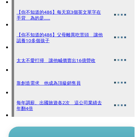
【你不知道的486】每天寫3個英文單字在
手背 為的是.....
【你不知道的486】父母離異吃苦頭 讓他
認養10多個孩子
太太不愛打掃 讓他喊價賣出16億營收
靠創造需求 他成為頂級銷售員
每年調薪、出國旅遊各2次 這公司業績去
年翻4倍