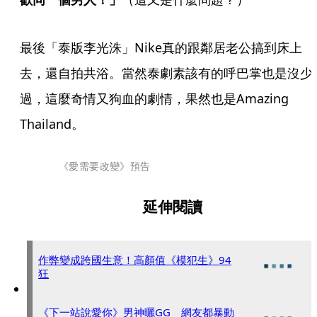
最後「泰版李光洙」Nike真的跟鄰居老公搞到床上
去，還自拍共浴。當然泰劇素該有的呼巴掌也是沒少
過，這麼奇情又狗血的劇情，果然也是Amazing 
Thailand。
《愛需要改變》預告
延伸閱讀
作弊變成跨國生意！高顏值《模犯生》94
狂
《下一站說愛你》男神曬GG 網友都暴動