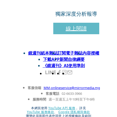
獨家深度分析報導
線上閱讀
鏡週刊紙本雜誌
訂閱電子雜誌
內容授權
下載APP
新聞自律綱要
《鏡週刊》AI使用準則
客服信箱
MM-onlineservice@mirrormedia.mg
客服電話
02-6633-3966
服務時間
週一至週五上午10時至下午6時
本網頁使用
YouTube API 服務
， 詳見
YouTube 服務條款
、
Google 隱私權與條款
瀏覽此頁面即代表您同意上述授權條款及細則