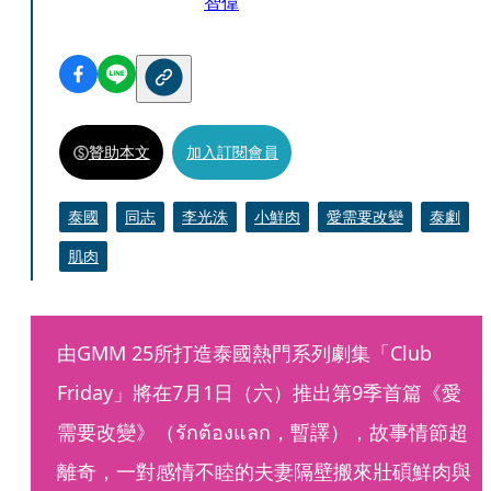
智偉
贊助本文
加入訂閱會員
泰國
同志
李光洙
小鮮肉
愛需要改變
泰劇
肌肉
由GMM 25所打造泰國熱門系列劇集「Club 
Friday」將在7月1日（六）推出第9季首篇《愛
需要改變》（รักต้องแลก，暫譯），故事情節超
離奇，一對感情不睦的夫妻隔壁搬來壯碩鮮肉與