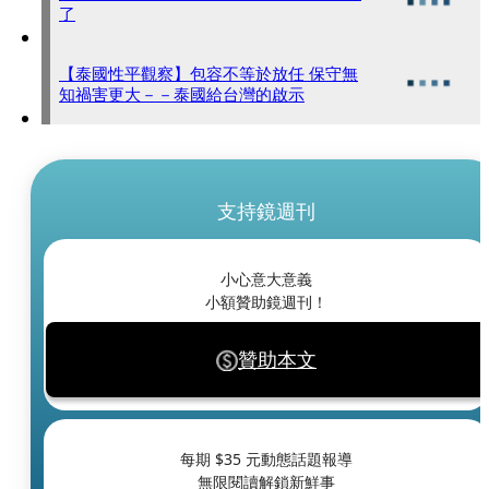
了
【泰國性平觀察】包容不等於放任 保守無
知禍害更大－－泰國給台灣的啟示
支持鏡週刊
小心意大意義
小額贊助鏡週刊！
贊助本文
每期 $
35
元動態話題報導
無限閱讀解鎖新鮮事