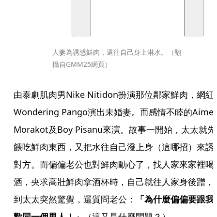
人妻為誘惑鮮肉，還往自己身上淋水。（翻
攝自GMM25網頁）
由泰劇肌肉男Nike Nitidon扮演那位鄰家鮮肉，網紅
Wondering Pango演出未婚妻。而感情不睦的Aimee
Morakot及Boy Pisanu來演。故事一開始，太太就先
餵吃鮮肉東西，又把水往自己潑上身（這哪招）來誘
對方。而偏偏老公也對鮮肉動心了，找人家來家裡喝
酒，央求高壯鮮肉拿酒杯時，自己就往人家身後蹭，
到太太突然驚覺，還質問老公：
「為什麼偏偏要跟我
歡同一個男人！」
（這又是什麼問題？）