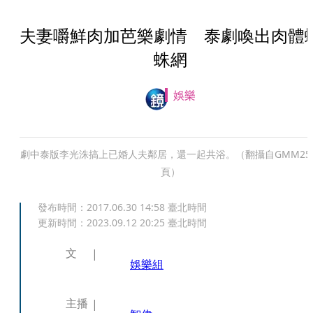
夫妻嚼鮮肉加芭樂劇情 泰劇喚出肉體
蛛網
娛樂
劇中泰版李光洙搞上已婚人夫鄰居，還一起共浴。（翻攝自GMM25
頁）
發布時間：
2017.06.30 14:58
臺北時間
更新時間：
2023.09.12 20:25
臺北時間
文
娛樂組
主播