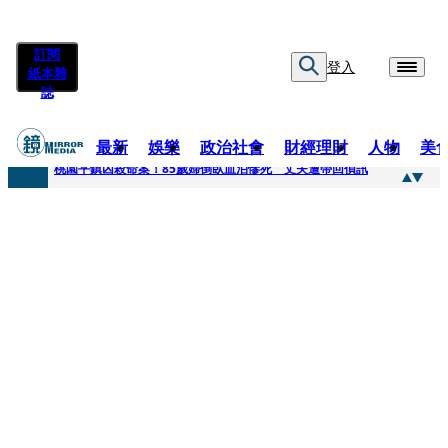
訂閱
登入
紙本雜
誌
最新
娛樂
政治社會
財經理財
人物
美
快訊
桃園平鎮凶殺命案！85歲婦倒臥血泊慘死 丈夫遭帶回偵訊
快訊
狠詐慈濟10.6億！神鬼律師陳昱瑄「親接機BNT抵台」 同框陳時中、張淑芬畫面曝光
快訊
邊看偶像邊拚韓國行 《2026 SBS歌謠大戰SUMMER》TVBS直播祭追星福利