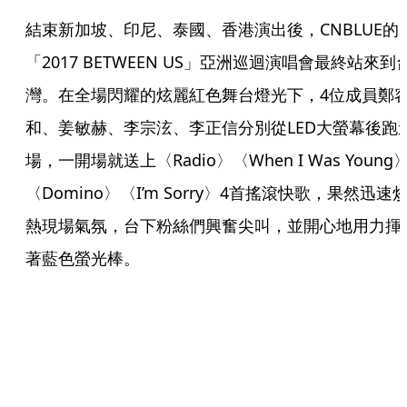
結束新加坡、印尼、泰國、香港演出後，CNBLUE的
「2017 BETWEEN US」亞洲巡迴演唱會最終站來到
灣。在全場閃耀的炫麗紅色舞台燈光下，4位成員鄭
和、姜敏赫、李宗泫、李正信分別從LED大螢幕後跑
場，一開場就送上〈Radio〉〈When I Was Young
〈Domino〉〈I’m Sorry〉4首搖滾快歌，果然迅速
熱現場氣氛，台下粉絲們興奮尖叫，並開心地用力揮
著藍色螢光棒。