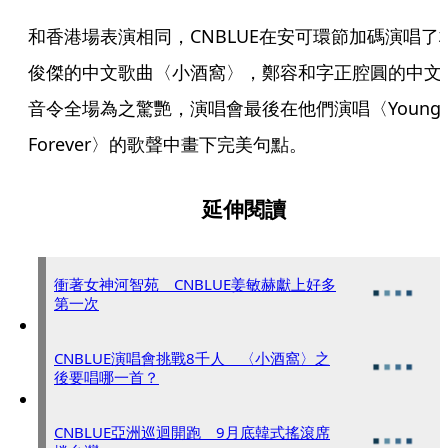
和香港場表演相同，CNBLUE在安可環節加碼演唱了
俊傑的中文歌曲〈小酒窩〉，鄭容和字正腔圓的中文
音令全場為之驚艷，演唱會最後在他們演唱〈Young 
Forever〉的歌聲中畫下完美句點。
延伸閱讀
衝著女神河智苑 CNBLUE姜敏赫獻上好多
第一次
CNBLUE演唱會挑戰8千人 〈小酒窩〉之
後要唱哪一首？
CNBLUE亞洲巡迴開跑 9月底韓式搖滾席