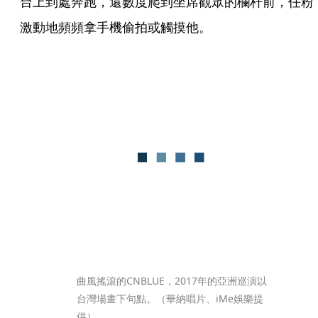
台上到處奔跑，還數度爬到坐席觀眾的欄杆前，任粉
激動地頻頻拿手機偷拍或觸摸他。
曲風搖滾的CNBLUE，2017年的亞洲巡演以
台灣場畫下句點。（華納唱片、iMe娛樂提
供）