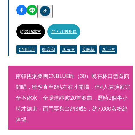
贊助本文
加入訂閱會員
CNBLUE
鄭容和
李宗泫
姜敏赫
李正信
南韓搖滾樂團CNBLUE昨（30）晚在林口體育館
開唱，雖然直至8點左右才開場，但4人表演卻完
全不縮水，全場演繹逾20首歌曲，歷時2個半小
時才結束，而門票售出約8成5，約7,000名粉絲
捧場。 