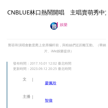
CNBLUE林口熱鬧開唱 主唱賣萌秀中
娛樂
鄭容和演唱會數度爬上坐席欄杆前，與粉絲們近距離互動。（華納
片、iMe娛樂提供）
發布時間：
2017.10.01 12:02
臺北時間
更新時間：
2023.09.12 20:25
臺北時間
文
廖佩玲
主播
智偉