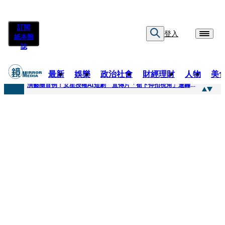
訂閱
登入
紙本雜
誌
最新
娛樂
政治社會
財經理財
人物
美
快訊
演藝圈首例！女星授權AI短劇 宣傳片「裙下仰拍視角」遭轟擦邊：自降身價
快訊
全球提升電氣化 台達電鄭平看好微電網推一站式方案
快訊
《魷魚遊戲》美版傳喊卡 現象級神劇難續宇宙